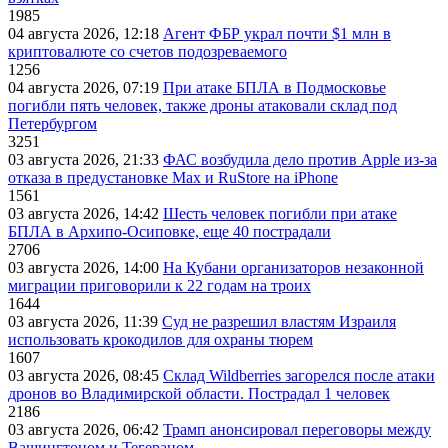
1985
04 августа 2026, 12:18
Агент ФБР украл почти $1 млн в
криптовалюте со счетов подозреваемого
1256
04 августа 2026, 07:19
При атаке БПЛА в Подмосковье
погибли пять человек, также дроны атаковали склад под
Петербургом
3251
03 августа 2026, 21:33
ФАС возбудила дело против Apple из-за
отказа в предустановке Max и RuStore на iPhone
1561
03 августа 2026, 14:42
Шесть человек погибли при атаке
БПЛА в Архипо-Осиповке, еще 40 пострадали
2706
03 августа 2026, 14:00
На Кубани организаторов незаконной
миграции приговорили к 22 годам на троих
1644
03 августа 2026, 11:39
Суд не разрешил властям Израиля
использовать крокодилов для охраны тюрем
1607
03 августа 2026, 08:45
Склад Wildberries загорелся после атаки
дронов во Владимирской области. Пострадал 1 человек
2186
03 августа 2026, 06:42
Трамп анонсировал переговоры между
Вашингтоном и Тегераном