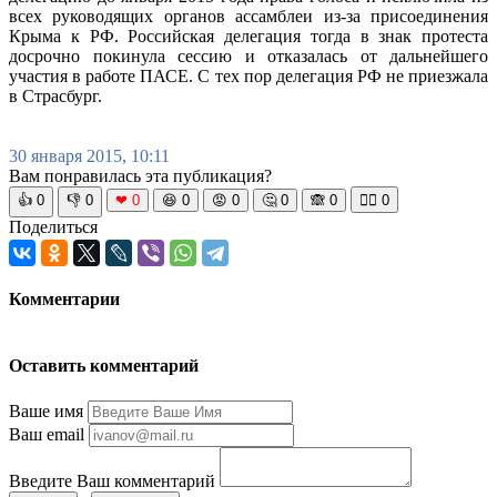
всех руководящих органов ассамблеи из-за присоединения
Крыма к РФ. Российская делегация тогда в знак протеста
досрочно покинула сессию и отказалась от дальнейшего
участия в работе ПАСЕ. С тех пор делегация РФ не приезжала
в Страсбург.
30 января 2015, 10:11
Вам понравилась эта публикация?
👍
0
👎
0
❤
0
😆
0
😡
0
🤔
0
🙈
0
🧘‍♀️
0
Поделиться
Комментарии
Оставить комментарий
Ваше имя
Ваш email
Введите Ваш комментарий