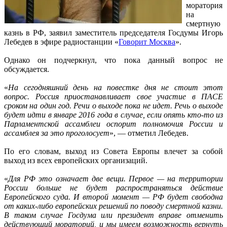
моратория
на
смертную
казнь в РФ, заявил заместитель председателя Госдумы Игорь
Лебедев в эфире радиостанции «
Говорит Москва
».
Однако он подчеркнул, что пока данный вопрос не
обсуждается.
«
На сегодняшний день на повестке дня не стоит этот
вопрос. Россия приостанавливает свое участие в ПАСЕ
сроком на один год. Речи о выходе пока не идет. Речь о выходе
будет идти в январе 2016 года в случае, если опять кто-то из
Парламентской ассамблеи оспорит полномочия России и
ассамблея за это проголосует
», — отметил Лебедев.
По его словам, выход из Совета Европы влечет за собой
выход из всех европейских организаций.
«
Для РФ это означает две вещи. Первое — на территории
России больше не будет распространяться действие
Европейского суда. И второй момент — РФ будет свободна
от каких-либо европейских решений по поводу смертной казни.
В таком случае Госдума или президент вправе отменить
действующий мораторий, и мы имеем возможность вернуть