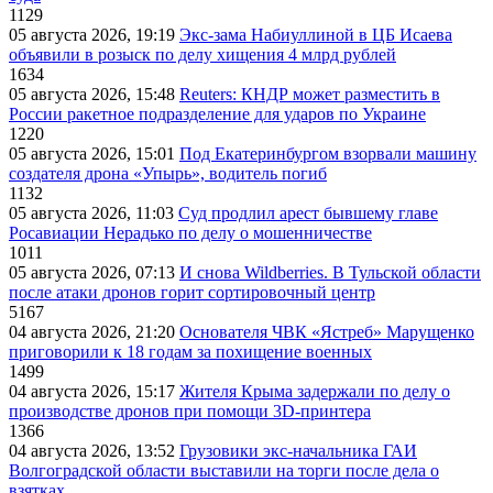
1129
05 августа 2026, 19:19
Экс-зама Набиуллиной в ЦБ Исаева
объявили в розыск по делу хищения 4 млрд рублей
1634
05 августа 2026, 15:48
Reuters: КНДР может разместить в
России ракетное подразделение для ударов по Украине
1220
05 августа 2026, 15:01
Под Екатеринбургом взорвали машину
создателя дрона «Упырь», водитель погиб
1132
05 августа 2026, 11:03
Суд продлил арест бывшему главе
Росавиации Нерадько по делу о мошенничестве
1011
05 августа 2026, 07:13
И снова Wildberries. В Тульской области
после атаки дронов горит сортировочный центр
5167
04 августа 2026, 21:20
Основателя ЧВК «Ястреб» Марущенко
приговорили к 18 годам за похищение военных
1499
04 августа 2026, 15:17
Жителя Крыма задержали по делу о
производстве дронов при помощи 3D‑принтера
1366
04 августа 2026, 13:52
Грузовики экс-начальника ГАИ
Волгоградской области выставили на торги после дела о
взятках