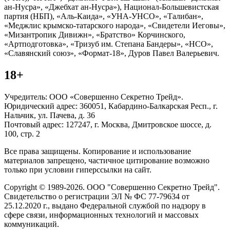
ан-Нусра», «Джебхат ан-Нусра»), Национал-Большевистская
партия (НБП), «Аль-Каида», «УНА-УНСО», «Талибан»,
«Меджлис крымско-татарского народа», «Свидетели Иеговы»,
«Мизантропик Дивижн», «Братство» Корчинского,
«Артподготовка», «Тризуб им. Степана Бандеры», «НСО»,
«Славянский союз», «Формат-18», Дуров Павел Валерьевич.
18+
Учредитель: ООО «Совершенно Секретно Трейд».
Юридический адрес: 360051, Кабардино-Балкарская Респ., г.
Нальчик, ул. Пачева, д. 36
Почтовый адрес: 127247, г. Москва, Дмитровское шоссе, д.
100, стр. 2
Все права защищены. Копирование и использование
материалов запрещено, частичное цитирование возможно
только при условии гиперссылки на сайт.
Copyright © 1989-2026. ООО "Совершенно Секретно Трейд".
Свидетельство о регистрации ЭЛ № ФС 77-79634 от
25.12.2020 г., выдано Федеральной службой по надзору в
сфере связи, информационных технологий и массовых
коммуникаций.