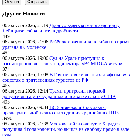
Отмена
Отправить
Другие Новости
06 августа 2026, 21:19
Дрон со взрывчаткой в аэропорту
Лейпцига: собрали все подробности
449
06 августа 2026, 21:06
Ребёнок и женщина погибли во время
урагана в Смоленске
452
06 августа 2026, 19:06
Суд на Урале приступил к
рассмотрению дела экс-гендиректора «ВСМПО-Ависма»
374
06 августа 2026, 15:08
В Грузии завели дело из-за «фейков» в
соцсетях о притеснениях туристов из РФ
463
06 августа 2026, 12:14
Трамп пригрозил тюрьмой
допустившим утечку данных о нехватке ракет у США
493
06 августа 2026, 09:34
ВСУ атаковали Ярославль:
предварительной целью стал один из крупнейших НПЗ
3996
05 августа 2026, 21:38
Московский экс-депутат Харадизе
получила 4 года колонии, но вышла на свободу прямо в зале
суда