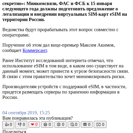
секретно»: Минкомсвязи, ФАС и ФСБ к 15 января
следующего года должны подготовить предложение о
легализации и внедрении виртуальных SIM-карт eSIM на
территории России.
Ведомства будут прорабатывать этот вопрос совместно с
операторами.
Поручение об этом дал вице-премьер Максим Акимов,
сообщает
Коммерсант
.
Ранее Институт исследований интернета отмечал, что
использование eSIM в том виде, в каком оно существует на
данный момент, может привести к угрозе безопасности связи.
В связи с этим правительство хочет минимизировать риски.
Производителям устройств с поддержкой eSIM, в частности,
придется размещать серверы по хранению информации в
России.
04 сентября 2019, 15:25
Вам понравилась эта публикация?
👍
0
👎
0
❤
0
😆
0
😡
0
🤔
0
🙈
0
🧘‍♀️
0
Поделиться