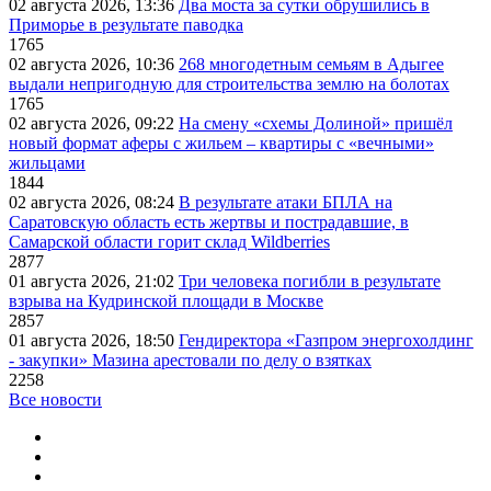
02 августа 2026, 13:36
Два моста за сутки обрушились в
Приморье в результате паводка
1765
02 августа 2026, 10:36
268 многодетным семьям в Адыгее
выдали непригодную для строительства землю на болотах
1765
02 августа 2026, 09:22
На смену «схемы Долиной» пришёл
новый формат аферы с жильем – квартиры с «вечными»
жильцами
1844
02 августа 2026, 08:24
В результате атаки БПЛА на
Саратовскую область есть жертвы и пострадавшие, в
Самарской области горит склад Wildberries
2877
01 августа 2026, 21:02
Три человека погибли в результате
взрыва на Кудринской площади в Москве
2857
01 августа 2026, 18:50
Гендиректора «Газпром энергохолдинг
- закупки» Мазина арестовали по делу о взятках
2258
Все новости