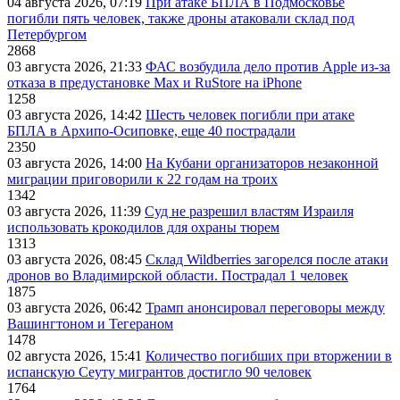
04 августа 2026, 07:19
При атаке БПЛА в Подмосковье
погибли пять человек, также дроны атаковали склад под
Петербургом
2868
03 августа 2026, 21:33
ФАС возбудила дело против Apple из-за
отказа в предустановке Max и RuStore на iPhone
1258
03 августа 2026, 14:42
Шесть человек погибли при атаке
БПЛА в Архипо-Осиповке, еще 40 пострадали
2350
03 августа 2026, 14:00
На Кубани организаторов незаконной
миграции приговорили к 22 годам на троих
1342
03 августа 2026, 11:39
Суд не разрешил властям Израиля
использовать крокодилов для охраны тюрем
1313
03 августа 2026, 08:45
Склад Wildberries загорелся после атаки
дронов во Владимирской области. Пострадал 1 человек
1875
03 августа 2026, 06:42
Трамп анонсировал переговоры между
Вашингтоном и Тегераном
1478
02 августа 2026, 15:41
Количество погибших при вторжении в
испанскую Сеуту мигрантов достигло 90 человек
1764