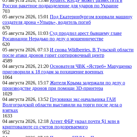
05 августа 2026, 15:48
Reuters: КНДР может разместить в
России ракетное подразделение для ударов по Украине
703
05 августа 2026, 15:01
Под Екатеринбургом взорвали машину
создателя дрона «Упырь», водитель погиб
670
05 августа 2026, 11:03
Суд продлил арест бывшему главе
Росавиации Нерадько по делу о мошенничестве
620
05 августа 2026, 07:13
И снова Wildberries. В Тульской области
после атаки дронов горит сортировочный центр
4589
04 августа 2026, 21:20
Основателя ЧВК «Ястреб» Марущенко
приговорили к 18 годам за похищение военных
1064
04 августа 2026, 15:17
Жителя Крыма задержали по делу о
производстве дронов при помощи 3D‑принтера
1029
04 августа 2026, 13:52
Грузовики экс-начальника ГАИ
Волгоградской области выставили на торги после дела о
взятках
1633
04 августа 2026, 12:18
Агент ФБР украл почти $1 млн в
криптовалюте со счетов подозреваемого
952