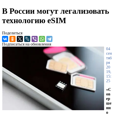
В России могут легализовать
технологию eSIM
Поделиться
Подписаться на обновления
04
сен
тяб
ря
20
19,
15:
25
«С
ов
ер
ше
нн
о