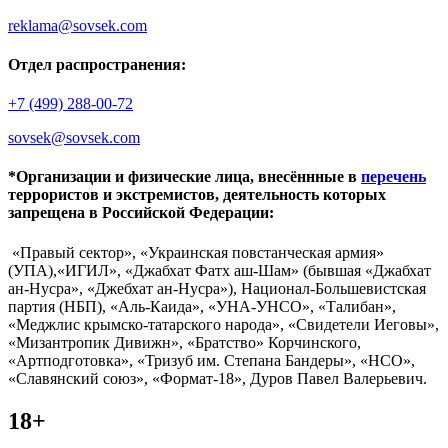
reklama@sovsek.com
Отдел распространения:
+7 (499) 288-00-72
sovsek@sovsek.com
*Организации и физические лица, внесённные в
перечень
террористов и экстремистов, деятельность которых
запрещена в Российской Федерации:
«Правый сектор», «Украинская повстанческая армия»
(УПА),«ИГИЛ», «Джабхат Фатх аш-Шам» (бывшая «Джабхат
ан-Нусра», «Джебхат ан-Нусра»), Национал-Большевистская
партия (НБП), «Аль-Каида», «УНА-УНСО», «Талибан»,
«Меджлис крымско-татарского народа», «Свидетели Иеговы»,
«Мизантропик Дивижн», «Братство» Корчинского,
«Артподготовка», «Тризуб им. Степана Бандеры», «НСО»,
«Славянский союз», «Формат-18», Дуров Павел Валерьевич.
18+