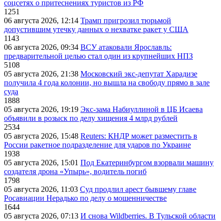
соцсетях о притеснениях туристов из РФ
1251
06 августа 2026, 12:14
Трамп пригрозил тюрьмой
допустившим утечку данных о нехватке ракет у США
1143
06 августа 2026, 09:34
ВСУ атаковали Ярославль:
предварительной целью стал один из крупнейших НПЗ
5108
05 августа 2026, 21:38
Московский экс-депутат Харадизе
получила 4 года колонии, но вышла на свободу прямо в зале
суда
1888
05 августа 2026, 19:19
Экс-зама Набиуллиной в ЦБ Исаева
объявили в розыск по делу хищения 4 млрд рублей
2534
05 августа 2026, 15:48
Reuters: КНДР может разместить в
России ракетное подразделение для ударов по Украине
1938
05 августа 2026, 15:01
Под Екатеринбургом взорвали машину
создателя дрона «Упырь», водитель погиб
1798
05 августа 2026, 11:03
Суд продлил арест бывшему главе
Росавиации Нерадько по делу о мошенничестве
1644
05 августа 2026, 07:13
И снова Wildberries. В Тульской области