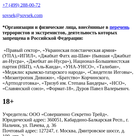
+7 (499) 288-00-72
sovsek@sovsek.com
*Организации и физические лица, внесённные в
перечень
террористов и экстремистов, деятельность которых
запрещена в Российской Федерации:
«Правый сектор», «Украинская повстанческая армия»
(УПА),«ИГИЛ», «Джабхат Фатх аш-Шам» (бывшая «Джабхат
ан-Нусра», «Джебхат ан-Нусра»), Национал-Большевистская
партия (НБП), «Аль-Каида», «УНА-УНСО», «Талибан»,
«Меджлис крымско-татарского народа», «Свидетели Иеговы»,
«Мизантропик Дивижн», «Братство» Корчинского,
«Артподготовка», «Тризуб им. Степана Бандеры», «НСО»,
«Славянский союз», «Формат-18», Дуров Павел Валерьевич.
18+
Учредитель: ООО «Совершенно Секретно Трейд».
Юридический адрес: 360051, Кабардино-Балкарская Респ., г.
Нальчик, ул. Пачева, д. 36
Почтовый адрес: 127247, г. Москва, Дмитровское шоссе, д.