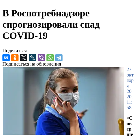
В Роспотребнадзоре
спрогнозировали спад
COVID-19
Поделиться
Подписаться на обновления
27
окт
ябр
я
20
20,
11:
58
«С
ов
ер
ше