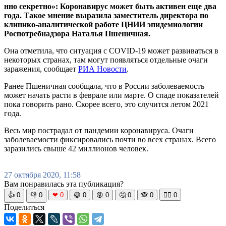
нно секретно»: Коронавирус может быть активен еще два
года. Такое мнение выразила заместитель директора по
клинико-аналитической работе ЦНИИ эпидемиологии
Роспотребнадзора Наталья Пшеничная.
Она отметила, что ситуация с COVID-19 может развиваться в
некоторых странах, там могут появляться отдельные очаги
заражения, сообщает
РИА Новости
.
Ранее Пшеничная сообщала, что в России заболеваемость
может начать расти в феврале или марте. О спаде показателей
пока говорить рано. Скорее всего, это случится летом 2021
года.
Весь мир пострадал от пандемии коронавируса. Очаги
заболеваемости фиксировались почти во всех странах. Всего
заразились свыше 42 миллионов человек.
27 октября 2020, 11:58
Вам понравилась эта публикация?
👍
0
👎
0
❤
0
😆
0
😡
0
🤔
0
🙈
0
🧘‍♀️
0
Поделиться