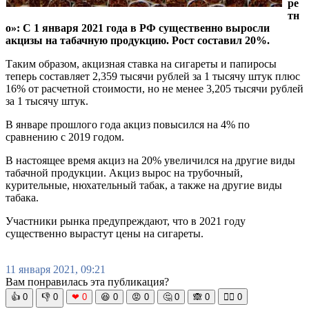
ре
тн
о»: С 1 января 2021 года в РФ существенно выросли
акцизы на табачную продукцию. Рост составил 20%.
Таким образом, акцизная ставка на сигареты и папиросы
теперь составляет 2,359 тысячи рублей за 1 тысячу штук плюс
16% от расчетной стоимости, но не менее 3,205 тысячи рублей
за 1 тысячу штук.
В январе прошлого года акциз повысился на 4% по
сравнению с 2019 годом.
В настоящее время акциз на 20% увеличился на другие виды
табачной продукции. Акциз вырос на трубочный,
курительные, нюхательный табак, а также на другие виды
табака.
Участники рынка предупреждают, что в 2021 году
существенно вырастут цены на сигареты.
11 января 2021, 09:21
Вам понравилась эта публикация?
👍
0
👎
0
❤
0
😆
0
😡
0
🤔
0
🙈
0
🧘‍♀️
0