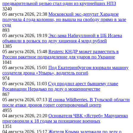
предварительной целью стал один из крупнейших НПЗ
3240
05 августа 2026, 21:38
Московский экс-депутат Харадизе
получила 4 года колонии, но вышла на свободу прямо в зале
суда
893
05 августа 2026, 19:19
Экс-зама Набиуллиной в ЦБ Исаева
объявили в розыск по делу хищения 4 млрд рублей
1385
05 августа 2026, 15:48
Reuters: КНДР может разместить в
России ракетное подразделение для ударов по Украине
1041
05 августа 2026, 15:01
Под Екатеринбургом взорвали машину
создателя дрона «Упырь», водитель погиб
974
05 августа 2026, 11:03
Суд продлил арест бывшему главе
Росавиации Нерадько по делу о мошенничестве
867
05 августа 2026, 07:13
И снова Wildberries. В Тульской области
после атаки дронов горит сортировочный центр
4955
04 августа 2026, 21:20
Основателя ЧВК «Ястреб» Марущенко
приговорили к 18 годам за похищение военных
1351
04 августа 2026, 15:17
Жителя Крыма задержали по делу о