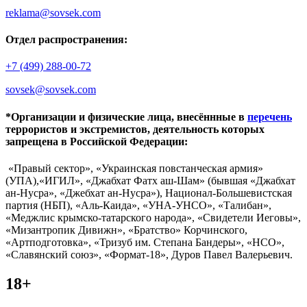
reklama@sovsek.com
Отдел распространения:
+7 (499) 288-00-72
sovsek@sovsek.com
*Организации и физические лица, внесённные в
перечень
террористов и экстремистов, деятельность которых
запрещена в Российской Федерации:
«Правый сектор», «Украинская повстанческая армия»
(УПА),«ИГИЛ», «Джабхат Фатх аш-Шам» (бывшая «Джабхат
ан-Нусра», «Джебхат ан-Нусра»), Национал-Большевистская
партия (НБП), «Аль-Каида», «УНА-УНСО», «Талибан»,
«Меджлис крымско-татарского народа», «Свидетели Иеговы»,
«Мизантропик Дивижн», «Братство» Корчинского,
«Артподготовка», «Тризуб им. Степана Бандеры», «НСО»,
«Славянский союз», «Формат-18», Дуров Павел Валерьевич.
18+