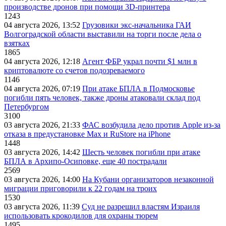
производстве дронов при помощи 3D‑принтера
1243
04 августа 2026, 13:52
Грузовики экс-начальника ГАИ
Волгоградской области выставили на торги после дела о
взятках
1865
04 августа 2026, 12:18
Агент ФБР украл почти $1 млн в
криптовалюте со счетов подозреваемого
1146
04 августа 2026, 07:19
При атаке БПЛА в Подмосковье
погибли пять человек, также дроны атаковали склад под
Петербургом
3100
03 августа 2026, 21:33
ФАС возбудила дело против Apple из-за
отказа в предустановке Max и RuStore на iPhone
1448
03 августа 2026, 14:42
Шесть человек погибли при атаке
БПЛА в Архипо-Осиповке, еще 40 пострадали
2569
03 августа 2026, 14:00
На Кубани организаторов незаконной
миграции приговорили к 22 годам на троих
1530
03 августа 2026, 11:39
Суд не разрешил властям Израиля
использовать крокодилов для охраны тюрем
1495