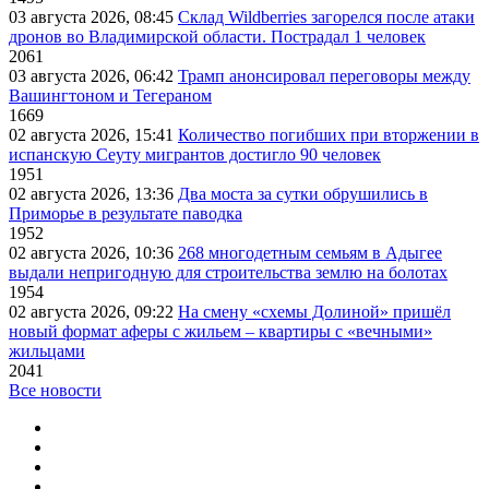
03 августа 2026, 08:45
Склад Wildberries загорелся после атаки
дронов во Владимирской области. Пострадал 1 человек
2061
03 августа 2026, 06:42
Трамп анонсировал переговоры между
Вашингтоном и Тегераном
1669
02 августа 2026, 15:41
Количество погибших при вторжении в
испанскую Сеуту мигрантов достигло 90 человек
1951
02 августа 2026, 13:36
Два моста за сутки обрушились в
Приморье в результате паводка
1952
02 августа 2026, 10:36
268 многодетным семьям в Адыгее
выдали непригодную для строительства землю на болотах
1954
02 августа 2026, 09:22
На смену «схемы Долиной» пришёл
новый формат аферы с жильем – квартиры с «вечными»
жильцами
2041
Все новости