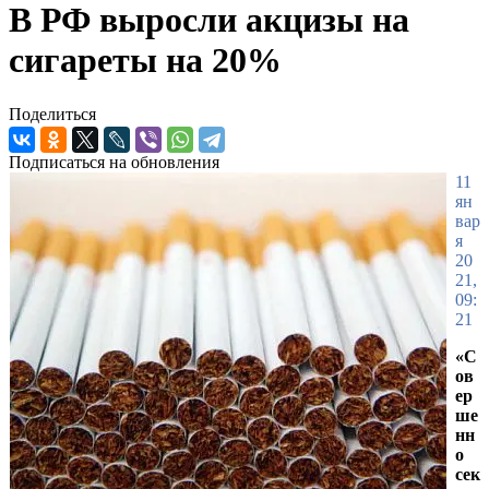
В РФ выросли акцизы на
сигареты на 20%
Поделиться
Подписаться на обновления
11
ян
вар
я
20
21,
09:
21
«С
ов
ер
ше
нн
о
сек