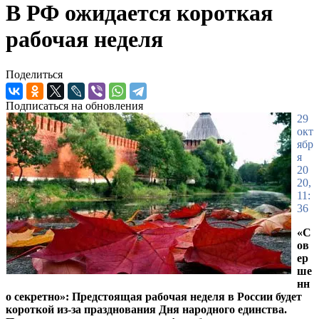
В РФ ожидается короткая
рабочая неделя
Поделиться
Подписаться на обновления
29
окт
ябр
я
20
20,
11:
36
«С
ов
ер
ше
нн
о секретно»: Предстоящая рабочая неделя в России будет
короткой из-за празднования Дня народного единства.