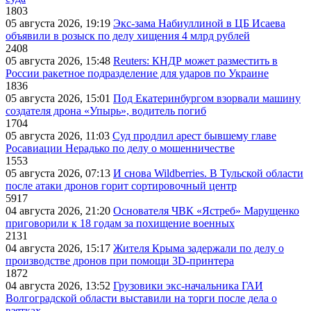
1803
05 августа 2026, 19:19
Экс-зама Набиуллиной в ЦБ Исаева
объявили в розыск по делу хищения 4 млрд рублей
2408
05 августа 2026, 15:48
Reuters: КНДР может разместить в
России ракетное подразделение для ударов по Украине
1836
05 августа 2026, 15:01
Под Екатеринбургом взорвали машину
создателя дрона «Упырь», водитель погиб
1704
05 августа 2026, 11:03
Суд продлил арест бывшему главе
Росавиации Нерадько по делу о мошенничестве
1553
05 августа 2026, 07:13
И снова Wildberries. В Тульской области
после атаки дронов горит сортировочный центр
5917
04 августа 2026, 21:20
Основателя ЧВК «Ястреб» Марущенко
приговорили к 18 годам за похищение военных
2131
04 августа 2026, 15:17
Жителя Крыма задержали по делу о
производстве дронов при помощи 3D‑принтера
1872
04 августа 2026, 13:52
Грузовики экс-начальника ГАИ
Волгоградской области выставили на торги после дела о
взятках