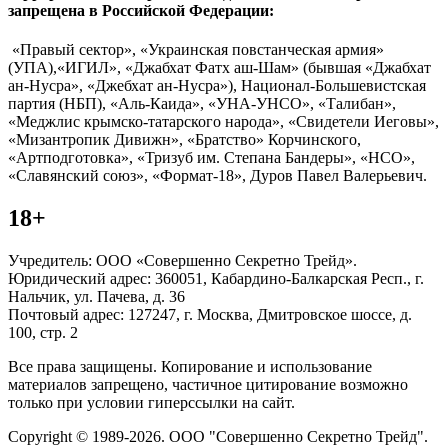
запрещена в Российской Федерации:
«Правый сектор», «Украинская повстанческая армия»
(УПА),«ИГИЛ», «Джабхат Фатх аш-Шам» (бывшая «Джабхат
ан-Нусра», «Джебхат ан-Нусра»), Национал-Большевистская
партия (НБП), «Аль-Каида», «УНА-УНСО», «Талибан»,
«Меджлис крымско-татарского народа», «Свидетели Иеговы»,
«Мизантропик Дивижн», «Братство» Корчинского,
«Артподготовка», «Тризуб им. Степана Бандеры», «НСО»,
«Славянский союз», «Формат-18», Дуров Павел Валерьевич.
18+
Учредитель: ООО «Совершенно Секретно Трейд».
Юридический адрес: 360051, Кабардино-Балкарская Респ., г.
Нальчик, ул. Пачева, д. 36
Почтовый адрес: 127247, г. Москва, Дмитровское шоссе, д.
100, стр. 2
Все права защищены. Копирование и использование
материалов запрещено, частичное цитирование возможно
только при условии гиперссылки на сайт.
Copyright © 1989-2026. ООО "Совершенно Секретно Трейд".