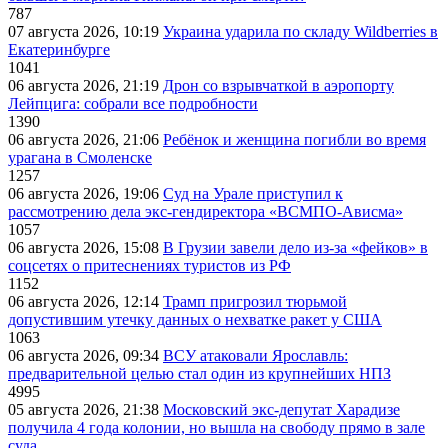
787
07 августа 2026, 10:19
Украина ударила по складу Wildberries в
Екатеринбурге
1041
06 августа 2026, 21:19
Дрон со взрывчаткой в аэропорту
Лейпцига: собрали все подробности
1390
06 августа 2026, 21:06
Ребёнок и женщина погибли во время
урагана в Смоленске
1257
06 августа 2026, 19:06
Суд на Урале приступил к
рассмотрению дела экс-гендиректора «ВСМПО-Ависма»
1057
06 августа 2026, 15:08
В Грузии завели дело из-за «фейков» в
соцсетях о притеснениях туристов из РФ
1152
06 августа 2026, 12:14
Трамп пригрозил тюрьмой
допустившим утечку данных о нехватке ракет у США
1063
06 августа 2026, 09:34
ВСУ атаковали Ярославль:
предварительной целью стал один из крупнейших НПЗ
4995
05 августа 2026, 21:38
Московский экс-депутат Харадизе
получила 4 года колонии, но вышла на свободу прямо в зале
суда