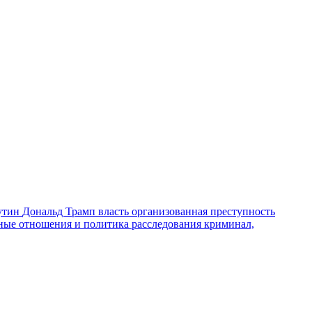
утин
Дональд Трамп
власть
организованная преступность
ные отношения и политика
расследования
криминал,