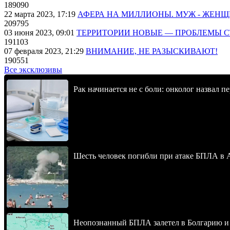
189090
22 марта 2023, 17:19
АФЕРА НА МИЛЛИОНЫ. МУЖ - ЖЕН
209795
03 июня 2023, 09:01
ТЕРРИТОРИИ НОВЫЕ — ПРОБЛЕМЫ 
191103
07 февраля 2023, 21:29
ВНИМАНИЕ, НЕ РАЗЫСКИВАЮТ!
190551
Все эксклюзивы
Рак начинается не с боли: онколог назвал 
Шесть человек погибли при атаке БПЛА в 
Неопознанный БПЛА залетел в Болгарию и в