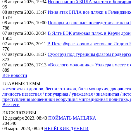
08 августа 2026, 19:34
Неопознанный БПЛА залетел в Болгарию 
95
08 августа 2026, 13:47
Из-за атак БПЛА все пляжи в Геленджик
1519
08 августа 2026, 10:00
Пожары и раненые: последствия атак на
788
07 августа 2026, 20:34
В Ялте БЭК атаковал пляж, в Керчи дрон
1504
07 августа 2026, 20:11
В Петербурге заочно арестовали Лидию 
770
07 августа 2026, 18:37
Сухогруз под турецким флагом подвергс
873
07 августа 2026, 17:13
«Веселого молочника» Уолкера вместе с 
889
Все новости
ГЛАВНЫЕ ТЕМЫ
космос
атака дронов, беспилотников, бпла
монархия, дворянств
личность известная / популярная / уважаемая / знаменитая / ис
преступления
мошенники
коррупция
миграционная политика,
Все теги
ЭКСКЛЮЗИВЫ
12 декабря 2023, 08:43
ПОЙМАТЬ МАНЬЯКА
204540
09 марта 2023, 08:29
НЕЛЁГКИЕ ДЕНЬГИ