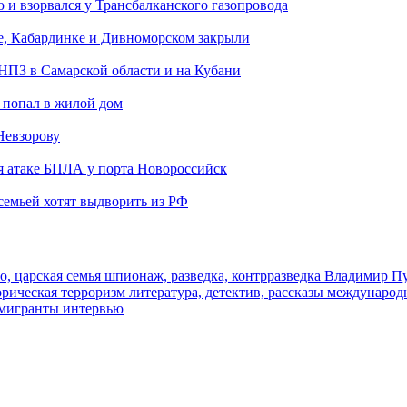
и взорвался у Трансбалканского газопровода
е, Кабардинке и Дивноморском закрыли
 НПЗ в Самарской области и на Кубани
 попал в жилой дом
Невзорову
я атаке БПЛА у порта Новороссийск
семьей хотят выдворить из РФ
о, царская семья
шпионаж, разведка, контрразведка
Владимир П
торическая
терроризм
литература, детектив, рассказы
международ
 мигранты
интервью