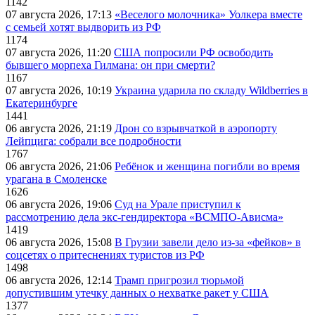
1142
07 августа 2026, 17:13
«Веселого молочника» Уолкера вместе
с семьей хотят выдворить из РФ
1174
07 августа 2026, 11:20
США попросили РФ освободить
бывшего морпеха Гилмана: он при смерти?
1167
07 августа 2026, 10:19
Украина ударила по складу Wildberries в
Екатеринбурге
1441
06 августа 2026, 21:19
Дрон со взрывчаткой в аэропорту
Лейпцига: собрали все подробности
1767
06 августа 2026, 21:06
Ребёнок и женщина погибли во время
урагана в Смоленске
1626
06 августа 2026, 19:06
Суд на Урале приступил к
рассмотрению дела экс-гендиректора «ВСМПО-Ависма»
1419
06 августа 2026, 15:08
В Грузии завели дело из-за «фейков» в
соцсетях о притеснениях туристов из РФ
1498
06 августа 2026, 12:14
Трамп пригрозил тюрьмой
допустившим утечку данных о нехватке ракет у США
1377