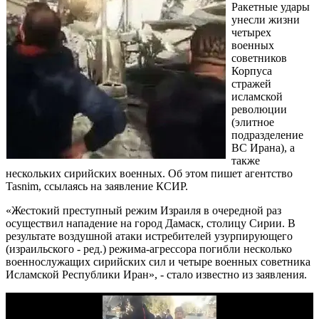
Ракетные удары
унесли жизни
четырех
военных
советников
Корпуса
стражей
исламской
революции
(элитное
подразделение
ВС Ирана), а
также
нескольких сирийских военных. Об этом пишет агентство
Tasnim, ссылаясь на заявление КСИР.
«Жестокий преступный режим Израиля в очередной раз
осуществил нападение на город Дамаск, столицу Сирии. В
результате воздушной атаки истребителей узурпирующего
(израильского - ред.) режима-агрессора погибли несколько
военнослужащих сирийских сил и четыре военных советника
Исламской Республики Иран», - стало известно из заявления.