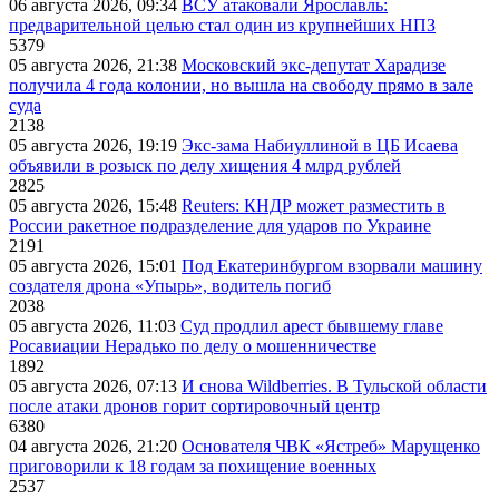
06 августа 2026, 09:34
ВСУ атаковали Ярославль:
предварительной целью стал один из крупнейших НПЗ
5379
05 августа 2026, 21:38
Московский экс-депутат Харадизе
получила 4 года колонии, но вышла на свободу прямо в зале
суда
2138
05 августа 2026, 19:19
Экс-зама Набиуллиной в ЦБ Исаева
объявили в розыск по делу хищения 4 млрд рублей
2825
05 августа 2026, 15:48
Reuters: КНДР может разместить в
России ракетное подразделение для ударов по Украине
2191
05 августа 2026, 15:01
Под Екатеринбургом взорвали машину
создателя дрона «Упырь», водитель погиб
2038
05 августа 2026, 11:03
Суд продлил арест бывшему главе
Росавиации Нерадько по делу о мошенничестве
1892
05 августа 2026, 07:13
И снова Wildberries. В Тульской области
после атаки дронов горит сортировочный центр
6380
04 августа 2026, 21:20
Основателя ЧВК «Ястреб» Марущенко
приговорили к 18 годам за похищение военных
2537