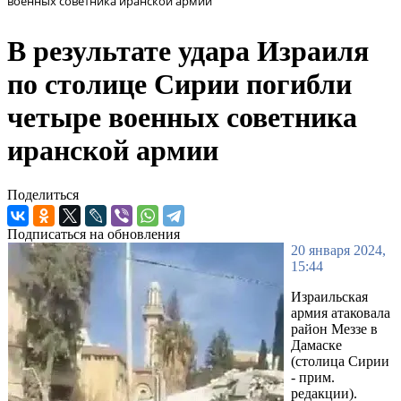
военных советника иранской армии
В результате удара Израиля
по столице Сирии погибли
четыре военных советника
иранской армии
Поделиться
Подписаться на обновления
20 января 2024,
15:44
Израильская
армия атаковала
район Меззе в
Дамаске
(столица Сирии
- прим.
редакции).