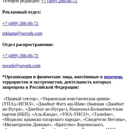
Телефон редакции:
+7 (499) 288-00-72
Рекламный отдел:
+7 (499) 288-00-72
reklama@sovsek.com
Отдел распространения:
+7 (499) 288-00-72
sovsek@sovsek.com
*Организации и физические лица, внесённные в
перечень
террористов и экстремистов, деятельность которых
запрещена в Российской Федерации:
«Правый сектор», «Украинская повстанческая армия»
(УПА),«ИГИЛ», «Джабхат Фатх аш-Шам» (бывшая «Джабхат
ан-Нусра», «Джебхат ан-Нусра»), Национал-Большевистская
партия (НБП), «Аль-Каида», «УНА-УНСО», «Талибан»,
«Меджлис крымско-татарского народа», «Свидетели Иеговы»,
«Мизантропик Дивижн», «Братство» Корчинского,