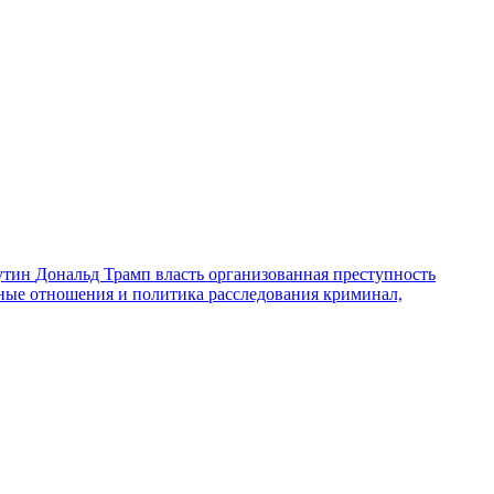
утин
Дональд Трамп
власть
организованная преступность
ные отношения и политика
расследования
криминал,