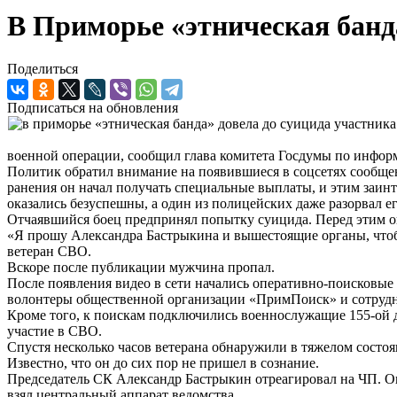
В Приморье «этническая банд
Поделиться
Подписаться на обновления
военной операции, сообщил глава комитета Госдумы по инфо
Политик обратил внимание на появившиеся в соцсетях сообще
ранения он начал получать специальные выплаты, и этим заин
оказались безуспешны, а один из полицейских даже разорвал ег
Отчаявшийся боец предпринял попытку суицида. Перед этим он
«Я прошу Александра Бастрыкина и вышестоящие органы, чтобы
ветеран СВО.
Вскоре после публикации мужчина пропал.
После появления видео в сети начались оперативно-поисковые
волонтеры общественной организации «ПримПоиск» и сотруд
Кроме того, к поискам подключились военнослужащие 155-ой 
участие в СВО.
Спустя несколько часов ветерана обнаружили в тяжелом состоя
Известно, что он до сих пор не пришел в сознание.
Председатель СК Александр Бастрыкин отреагировал на ЧП. Он
взял центральный аппарат ведомства.