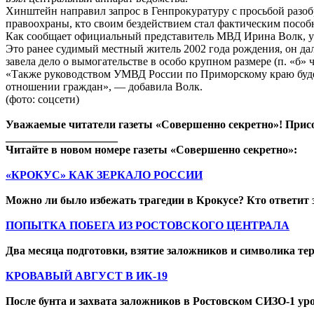
Хинштейн направил запрос в Генпрокуратуру с просьбой разоб
правоохраны, кто своим бездействием стал фактическим пособ
Как сообщает официальный представитель МВД Ирина Волк, уж
Это ранее судимый местный житель 2002 года рождения, он да
завела дело о вымогательстве в особо крупном размере (п. «б» ч.
«Также руководством УМВД России по Приморскому краю буде
отношении граждан», — добавила Волк.
(фото: соцсети)
Уважаемые читатели газеты «Совершенно секретно»! Прис
____________________
Читайте в новом номере газеты «Совершенно секретно»:
«КРОКУС» КАК ЗЕРКАЛО РОССИИ
Можно ли было избежать трагедии в Крокусе? Кто ответит за
ПОПЫТКА ПОБЕГА ИЗ РОСТОВСКОГО ЦЕНТРАЛА
Два месяца подготовки, взятие заложников и символика те
КРОВАВЫЙ АВГУСТ В ИК-19
После бунта и захвата заложников в Ростовском СИЗО-1 уро