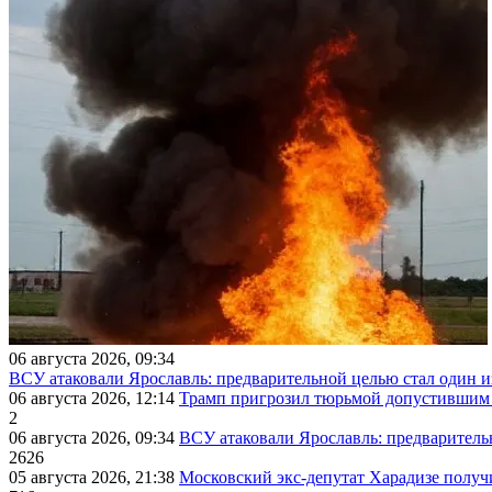
06 августа 2026, 09:34
ВСУ атаковали Ярославль: предварительной целью стал один
06 августа 2026, 12:14
Трамп пригрозил тюрьмой допустившим 
2
06 августа 2026, 09:34
ВСУ атаковали Ярославль: предварител
2626
05 августа 2026, 21:38
Московский экс-депутат Харадизе получи