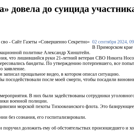
а» довела до суицида участни
02 сентября 2024, 09
В Приморском крае 
рмационной политике Александр Хинштейн.
ния, что лишившийся руки 21-летний ветеран СВО Никита Носов 
тересовались бандиты. По утверждению потерпевшего, все попы
о заявление.
 записал прощальное видео, в котором описал ситуацию.
 посодействовали после моей смерти, чтобы посадили виновных
 мероприятия. В них были задействованы сотрудники уголовног
ники военной полиции.
дивизии морской пехоты Тихоокеанского флота. Это базирующее
нии без сознания, его госпитализировали.
 поручил доложить ему об обстоятельствах произошедшего и хо