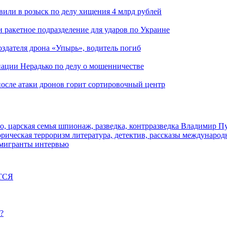
вили в розыск по делу хищения 4 млрд рублей
и ракетное подразделение для ударов по Украине
здателя дрона «Упырь», водитель погиб
иации Нерадько по делу о мошенничестве
 после атаки дронов горит сортировочный центр
о, царская семья
шпионаж, разведка, контрразведка
Владимир П
торическая
терроризм
литература, детектив, рассказы
международ
 мигранты
интервью
ТСЯ
?