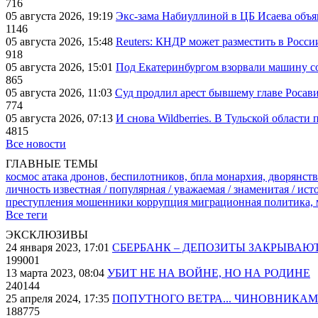
716
05 августа 2026, 19:19
Экс-зама Набиуллиной в ЦБ Исаева объя
1146
05 августа 2026, 15:48
Reuters: КНДР может разместить в Росси
918
05 августа 2026, 15:01
Под Екатеринбургом взорвали машину со
865
05 августа 2026, 11:03
Суд продлил арест бывшему главе Росав
774
05 августа 2026, 07:13
И снова Wildberries. В Тульской области
4815
Все новости
ГЛАВНЫЕ ТЕМЫ
космос
атака дронов, беспилотников, бпла
монархия, дворянств
личность известная / популярная / уважаемая / знаменитая / ис
преступления
мошенники
коррупция
миграционная политика,
Все теги
ЭКСКЛЮЗИВЫ
24 января 2023, 17:01
СБЕРБАНК – ДЕПОЗИТЫ ЗАКРЫВАЮ
199001
13 марта 2023, 08:04
УБИТ НЕ НА ВОЙНЕ, НО НА РОДИНЕ
240144
25 апреля 2024, 17:35
ПОПУТНОГО ВЕТРА... ЧИНОВНИКАМ
188775