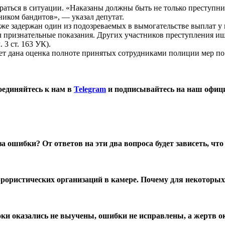
раться в ситуации. «Наказаны должны быть не только преступни
ником бандитов», — указал депутат.
е задержан один из подозреваемых в вымогательстве выплат у
л признательные показания. Других участников преступления и
 3 ст. 163 УК).
т дана оценка полноте принятых сотрудниками полиции мер п
оединяйтесь к нам в
Telegram
и подписывайтесь на наш офиц
 ошибки? От ответов на эти два вопроса будет зависеть, что 
ррористических организаций в камере. Почему для некоторы
ки оказались не выучены, ошибки не исправлены, а жертв ок