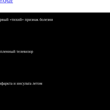
СТАРЫЕ
первый «тихий» признак болезни
упленный телевизор
нфаркта и инсульта летом