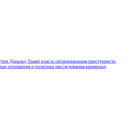
утин
Дональд Трамп
власть
организованная преступность
ные отношения и политика
расследования
криминал,