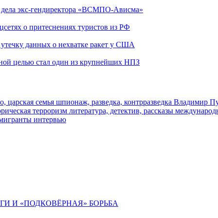
ю дела экс-гендиректора «ВСМПО-Ависма»
оцсетях о притеснениях туристов из РФ
утечку данных о нехватке ракет у США
ьной целью стал один из крупнейших НПЗ
о, царская семья
шпионаж, разведка, контрразведка
Владимир П
торическая
терроризм
литература, детектив, рассказы
международ
 мигранты
интервью
ИГИ И «ПОДКОВЁРНАЯ» БОРЬБА