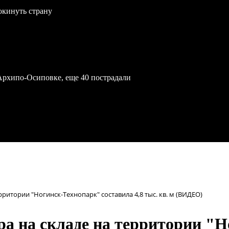
окинуть страну
Архипо-Осиповке, еще 40 пострадали
ритории "Ногинск-Технопарк" составила 4,8 тыс. кв. м (ВИДЕО)
а на складе на территории "Н