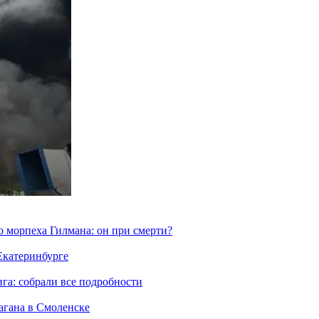
морпеха Гилмана: он при смерти?
 Екатеринбурге
га: собрали все подробности
агана в Смоленске