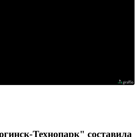
огинск-Технопарк" составила