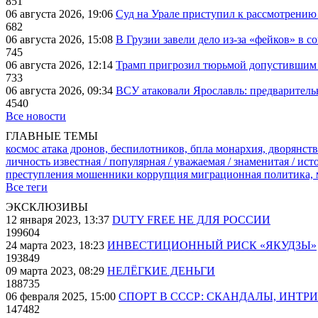
851
06 августа 2026, 19:06
Суд на Урале приступил к рассмотрени
682
06 августа 2026, 15:08
В Грузии завели дело из-за «фейков» в с
745
06 августа 2026, 12:14
Трамп пригрозил тюрьмой допустившим 
733
06 августа 2026, 09:34
ВСУ атаковали Ярославль: предварител
4540
Все новости
ГЛАВНЫЕ ТЕМЫ
космос
атака дронов, беспилотников, бпла
монархия, дворянств
личность известная / популярная / уважаемая / знаменитая / ис
преступления
мошенники
коррупция
миграционная политика,
Все теги
ЭКСКЛЮЗИВЫ
12 января 2023, 13:37
DUTY FREE НЕ ДЛЯ РОССИИ
199604
24 марта 2023, 18:23
ИНВЕСТИЦИОННЫЙ РИСК «ЯКУДЗЫ»
193849
09 марта 2023, 08:29
НЕЛЁГКИЕ ДЕНЬГИ
188735
06 февраля 2025, 15:00
СПОРТ В СССР: СКАНДАЛЫ, ИНТР
147482