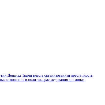
утин
Дональд Трамп
власть
организованная преступность
ные отношения и политика
расследования
криминал,