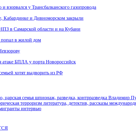
и взорвался у Трансбалканского газопровода
е, Кабардинке и Дивноморском закрыли
 НПЗ в Самарской области и на Кубани
 попал в жилой дом
Невзорову
я атаке БПЛА у порта Новороссийск
семьей хотят выдворить из РФ
о, царская семья
шпионаж, разведка, контрразведка
Владимир П
торическая
терроризм
литература, детектив, рассказы
международ
 мигранты
интервью
ТСЯ