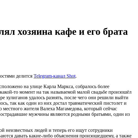
лял хозяина кафе и его брата
ностями делится
Telegram-канал Shot
.
асположено на улице Карла Маркса, собралось более
 какой-то момент на так называемой малой свадьбе произошёл
оре хулиганов удалось разнять, после чего они решили выйти
сь, так как один из них достал травматический пистолет и
го местного жителя Валеха Магамедова, который сейчас
 Пострадавшие мужчины являются родными братьями, один из
ой неизвестных людей и теперь его ищут сотрудники
аются давать какие-либо объяснения произошедшему, а также