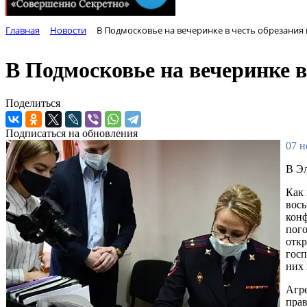
Главная
Новости
В Подмосковье на вечеринке в честь обрезания г
В Подмосковье на вечеринке в 
Поделиться
Подписаться на обновления
07 н
В Эл
Как 
вось
конф
пого
откр
госп
них 
Агре
прав