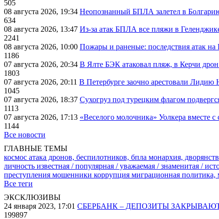
505
08 августа 2026, 19:34
Неопознанный БПЛА залетел в Болгарию 
634
08 августа 2026, 13:47
Из-за атак БПЛА все пляжи в Геленджик
2241
08 августа 2026, 10:00
Пожары и раненые: последствия атак на
1186
07 августа 2026, 20:34
В Ялте БЭК атаковал пляж, в Керчи дрон
1803
07 августа 2026, 20:11
В Петербурге заочно арестовали Лидию 
1045
07 августа 2026, 18:37
Сухогруз под турецким флагом подвергс
1113
07 августа 2026, 17:13
«Веселого молочника» Уолкера вместе с 
1144
Все новости
ГЛАВНЫЕ ТЕМЫ
космос
атака дронов, беспилотников, бпла
монархия, дворянств
личность известная / популярная / уважаемая / знаменитая / ис
преступления
мошенники
коррупция
миграционная политика,
Все теги
ЭКСКЛЮЗИВЫ
24 января 2023, 17:01
СБЕРБАНК – ДЕПОЗИТЫ ЗАКРЫВАЮ
199897