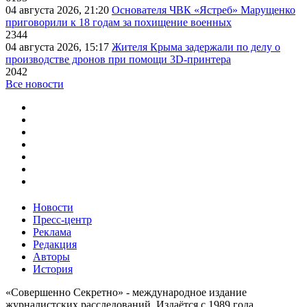
04 августа 2026, 21:20
Основателя ЧВК «Ястреб» Марущенко
приговорили к 18 годам за похищение военных
2344
04 августа 2026, 15:17
Жителя Крыма задержали по делу о
производстве дронов при помощи 3D‑принтера
2042
Все новости
Новости
Пресс-центр
Реклама
Редакция
Авторы
История
«Совершенно Секретно» - международное издание
журналистских расследований. Издаётся с 1989 года.