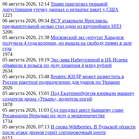
06 августа 2026, 12:14
Трамп пригрозил тюрьмой
допустившим утечку данных о нехватке ракет у США
1221
06 августа 2026, 09:34
ВСУ атаковали Ярославль:
предварительной целью стал один из крупнейших НПЗ
5206
05 августа 2026, 21:38
Московский экс-депутат Харадизе
получила 4 года колонии, но вышла на свободу прямо в зале
суда
1974
05 августа 2026, 19:19
Экс-зама Набиуллиной в ЦБ Исаева
объявили в розыск по делу хищения 4 млрд рублей
2634
05 августа 2026, 15:48
Reuters: КНДР может разместить в
России ракетное подразделение для ударов по Украине
2026
05 августа 2026, 15:01
Под Екатеринбургом взорвали машину
создателя дрона «Упырь», водитель погиб
1878
05 августа 2026, 11:03
Суд продлил арест бывшему главе
Росавиации Нерадько по делу о мошенничестве
1734
05 августа 2026, 07:13
И снова Wildberries. В Тульской области
после атаки дронов горит сортировочный центр
6153