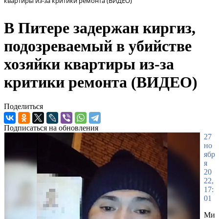
квартиры из-за критики ремонта (ВИДЕО)
В Питере задержан киргиз,
подозреваемый в убийстве
хозяйки квартиры из-за
критики ремонта (ВИДЕО)
Поделиться
Подписаться на обновления
27
но
ябр
я
20
22,
17:
01
Ми