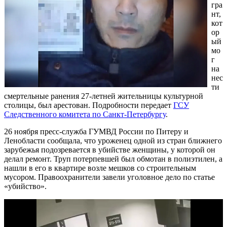
гра
нт,
кот
ор
ый
мо
г
на
нес
ти
смертельные ранения 27-летней жительницы культурной
столицы, был арестован. Подробности передает
ГСУ
Следственного комитета по Санкт-Петербургу
.
26 ноября пресс-служба ГУМВД России по Питеру и
Ленобласти сообщала, что уроженец одной из стран ближнего
зарубежья подозревается в убийстве женщины, у которой он
делал ремонт. Труп потерпевшей был обмотан в полиэтилен, а
нашли в его в квартире возле мешков со строительным
мусором. Правоохранители завели уголовное дело по статье
«убийство».