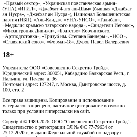
«Правый сектор», «Украинская повстанческая армия»
(УПА),«ИГИЛ», «Джабхат Фатх аш-Шам» (бывшая «Джабхат
ан-Нусра», «Джебхат ан-Нусра»), Национал-Большевистская
партия (НБП), «Аль-Каида», «УНА-УНСО», «Талибан»,
«Меджлис крымско-татарского народа», «Свидетели Иеговы»,
«Мизантропик Дивижн», «Братство» Корчинского,
«Артподготовка», «Тризуб им. Степана Бандеры», «НСО»,
«Славянский союз», «Формат-18», Дуров Павел Валерьевич.
18+
Учредитель: ООО «Совершенно Секретно Трейд».
Юридический адрес: 360051, Кабардино-Балкарская Респ., г.
Нальчик, ул. Пачева, д. 36
Почтовый адрес: 127247, г. Москва, Дмитровское шоссе, д.
100, стр. 2
Все права защищены. Копирование и использование
материалов запрещено, частичное цитирование возможно
только при условии гиперссылки на сайт.
Copyright © 1989-2026. ООО "Совершенно Секретно Трейд".
Свидетельство о регистрации ЭЛ № ФС 77-79634 от
25.12.2020 г., выдано Федеральной службой по надзору в