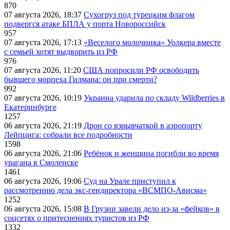
870
07 августа 2026, 18:37
Сухогруз под турецким флагом
подвергся атаке БПЛА у порта Новороссийск
957
07 августа 2026, 17:13
«Веселого молочника» Уолкера вместе
с семьей хотят выдворить из РФ
976
07 августа 2026, 11:20
США попросили РФ освободить
бывшего морпеха Гилмана: он при смерти?
992
07 августа 2026, 10:19
Украина ударила по складу Wildberries в
Екатеринбурге
1257
06 августа 2026, 21:19
Дрон со взрывчаткой в аэропорту
Лейпцига: собрали все подробности
1598
06 августа 2026, 21:06
Ребёнок и женщина погибли во время
урагана в Смоленске
1461
06 августа 2026, 19:06
Суд на Урале приступил к
рассмотрению дела экс-гендиректора «ВСМПО-Ависма»
1252
06 августа 2026, 15:08
В Грузии завели дело из-за «фейков» в
соцсетях о притеснениях туристов из РФ
1332