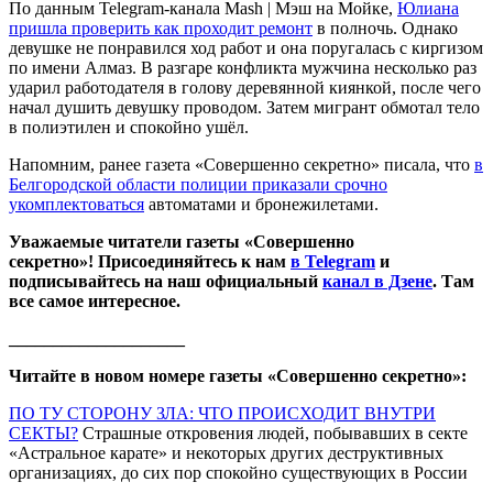
По данным Telegram-канала Mash | Мэш на Мойке,
Юлиана
пришла проверить как проходит ремонт
в полночь. Однако
девушке не понравился ход работ и она поругалась с киргизом
по имени Алмаз. В разгаре конфликта мужчина несколько раз
ударил работодателя в голову деревянной киянкой, после чего
начал душить девушку проводом. Затем мигрант обмотал тело
в полиэтилен и спокойно ушёл.
Напомним, ранее газета «Совершенно секретно» писала, что
в
Белгородской области полиции приказали срочно
укомплектоваться
автоматами и бронежилетами.
Уважаемые читатели газеты «Совершенно
секретно»! Присоединяйтесь к нам
в Telegram
и
подписывайтесь на наш официальный
канал в Дзене
. Там
все самое интересное.
____________________
Читайте в новом номере газеты «Совершенно секретно»:
ПО ТУ СТОРОНУ ЗЛА: ЧТО ПРОИСХОДИТ ВНУТРИ
СЕКТЫ?
Страшные откровения людей, побывавших в секте
«Астральное карате» и некоторых других деструктивных
организациях, до сих пор спокойно существующих в России