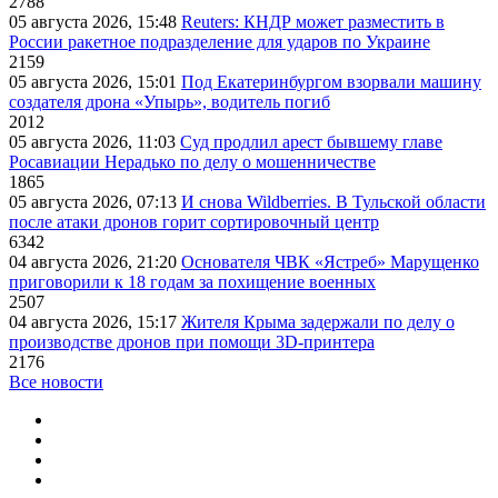
2788
05 августа 2026, 15:48
Reuters: КНДР может разместить в
России ракетное подразделение для ударов по Украине
2159
05 августа 2026, 15:01
Под Екатеринбургом взорвали машину
создателя дрона «Упырь», водитель погиб
2012
05 августа 2026, 11:03
Суд продлил арест бывшему главе
Росавиации Нерадько по делу о мошенничестве
1865
05 августа 2026, 07:13
И снова Wildberries. В Тульской области
после атаки дронов горит сортировочный центр
6342
04 августа 2026, 21:20
Основателя ЧВК «Ястреб» Марущенко
приговорили к 18 годам за похищение военных
2507
04 августа 2026, 15:17
Жителя Крыма задержали по делу о
производстве дронов при помощи 3D‑принтера
2176
Все новости