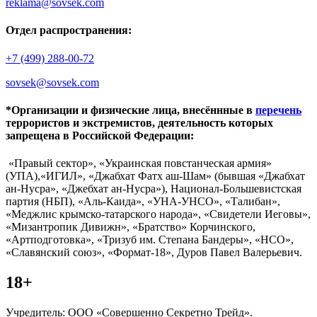
reklama@sovsek.com
Отдел распространения:
+7 (499) 288-00-72
sovsek@sovsek.com
*Организации и физические лица, внесённные в
перечень
террористов и экстремистов, деятельность которых
запрещена в Российской Федерации:
«Правый сектор», «Украинская повстанческая армия»
(УПА),«ИГИЛ», «Джабхат Фатх аш-Шам» (бывшая «Джабхат
ан-Нусра», «Джебхат ан-Нусра»), Национал-Большевистская
партия (НБП), «Аль-Каида», «УНА-УНСО», «Талибан»,
«Меджлис крымско-татарского народа», «Свидетели Иеговы»,
«Мизантропик Дивижн», «Братство» Корчинского,
«Артподготовка», «Тризуб им. Степана Бандеры», «НСО»,
«Славянский союз», «Формат-18», Дуров Павел Валерьевич.
18+
Учредитель: ООО «Совершенно Секретно Трейд».