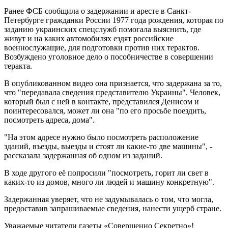
Ранее ФСБ сообщила о задержании и аресте в Санкт-
Петербурге гражданки России 1977 года рождения, которая по
заданию украинских спецслужб помогала выяснить, где
живут и на каких автомобилях ездят российские
военнослужащие, для подготовки против них терактов.
Возбуждено уголовное дело о пособничестве в совершении
теракта.
В опубликованном видео она признается, что задержана за то,
что "передавала сведения представителю Украины". Человек,
который был с ней в контакте, представился Денисом и
поинтересовался, может ли она "по его просьбе поездить,
посмотреть адреса, дома".
"На этом адресе нужно было посмотреть расположение
зданий, въезды, выезды и стоят ли какие-то две машины", -
рассказала задержанная об одном из заданий.
В ходе другого её попросили "посмотреть, горит ли свет в
каких-то из домов, много ли людей и машину конкретную".
Задержанная уверяет, что не задумывалась о том, что могла,
предоставив запрашиваемые сведения, нанести ущерб стране.
Уважаемые читатели газеты «Совершенно Секретно»!