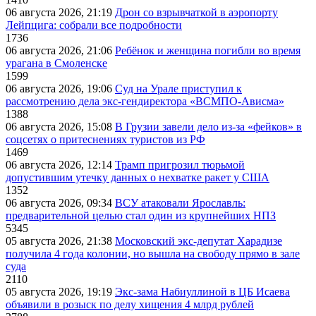
06 августа 2026, 21:19
Дрон со взрывчаткой в аэропорту
Лейпцига: собрали все подробности
1736
06 августа 2026, 21:06
Ребёнок и женщина погибли во время
урагана в Смоленске
1599
06 августа 2026, 19:06
Суд на Урале приступил к
рассмотрению дела экс-гендиректора «ВСМПО-Ависма»
1388
06 августа 2026, 15:08
В Грузии завели дело из-за «фейков» в
соцсетях о притеснениях туристов из РФ
1469
06 августа 2026, 12:14
Трамп пригрозил тюрьмой
допустившим утечку данных о нехватке ракет у США
1352
06 августа 2026, 09:34
ВСУ атаковали Ярославль:
предварительной целью стал один из крупнейших НПЗ
5345
05 августа 2026, 21:38
Московский экс-депутат Харадизе
получила 4 года колонии, но вышла на свободу прямо в зале
суда
2110
05 августа 2026, 19:19
Экс-зама Набиуллиной в ЦБ Исаева
объявили в розыск по делу хищения 4 млрд рублей