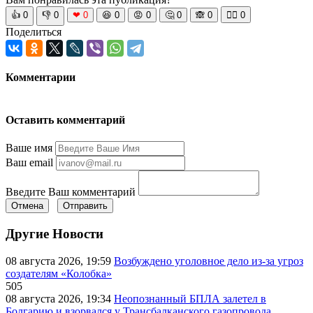
👍
0
👎
0
❤
0
😆
0
😡
0
🤔
0
🙈
0
🧘‍♀️
0
Поделиться
Комментарии
Оставить комментарий
Ваше имя
Ваш email
Введите Ваш комментарий
Отмена
Отправить
Другие Новости
08 августа 2026, 19:59
Возбуждено уголовное дело из-за угроз
создателям «Колобка»
505
08 августа 2026, 19:34
Неопознанный БПЛА залетел в
Болгарию и взорвался у Трансбалканского газопровода