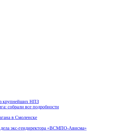
 из крупнейших НПЗ
га: собрали все подробности
агана в Смоленске
ю дела экс-гендиректора «ВСМПО-Ависма»