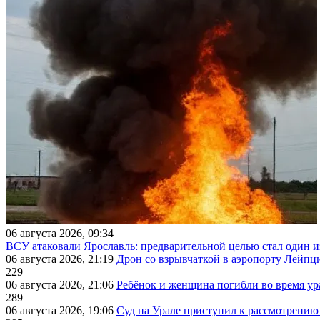
06 августа 2026, 09:34
ВСУ атаковали Ярославль: предварительной целью стал один
06 августа 2026, 21:19
Дрон со взрывчаткой в аэропорту Лейпци
229
06 августа 2026, 21:06
Ребёнок и женщина погибли во время ур
289
06 августа 2026, 19:06
Суд на Урале приступил к рассмотрени