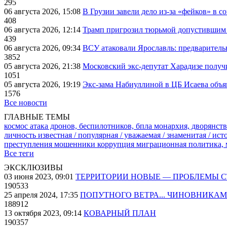
295
06 августа 2026, 15:08
В Грузии завели дело из-за «фейков» в с
408
06 августа 2026, 12:14
Трамп пригрозил тюрьмой допустившим 
439
06 августа 2026, 09:34
ВСУ атаковали Ярославль: предварител
3852
05 августа 2026, 21:38
Московский экс-депутат Харадизе получи
1051
05 августа 2026, 19:19
Экс-зама Набиуллиной в ЦБ Исаева объя
1576
Все новости
ГЛАВНЫЕ ТЕМЫ
космос
атака дронов, беспилотников, бпла
монархия, дворянств
личность известная / популярная / уважаемая / знаменитая / ис
преступления
мошенники
коррупция
миграционная политика,
Все теги
ЭКСКЛЮЗИВЫ
03 июня 2023, 09:01
ТЕРРИТОРИИ НОВЫЕ — ПРОБЛЕМЫ 
190533
25 апреля 2024, 17:35
ПОПУТНОГО ВЕТРА... ЧИНОВНИКАМ
188912
13 октября 2023, 09:14
КОВАРНЫЙ ПЛАН
190357