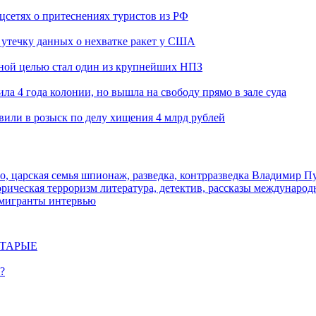
оцсетях о притеснениях туристов из РФ
утечку данных о нехватке ракет у США
ьной целью стал один из крупнейших НПЗ
ла 4 года колонии, но вышла на свободу прямо в зале суда
вили в розыск по делу хищения 4 млрд рублей
о, царская семья
шпионаж, разведка, контрразведка
Владимир П
торическая
терроризм
литература, детектив, рассказы
международ
 мигранты
интервью
СТАРЫЕ
?