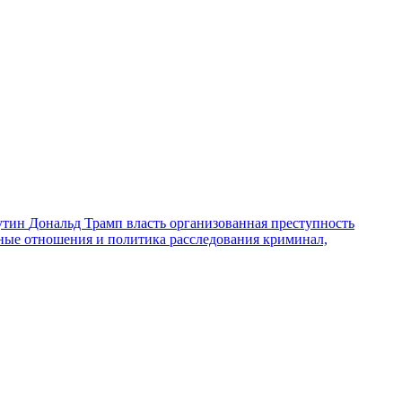
утин
Дональд Трамп
власть
организованная преступность
ные отношения и политика
расследования
криминал,