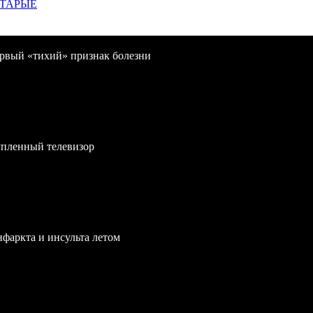
СТАРЫЕ
первый «тихий» признак болезни
упленный телевизор
нфаркта и инсульта летом