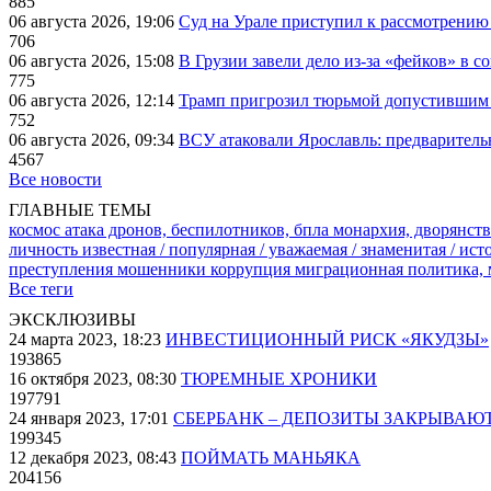
885
06 августа 2026, 19:06
Суд на Урале приступил к рассмотрени
706
06 августа 2026, 15:08
В Грузии завели дело из-за «фейков» в с
775
06 августа 2026, 12:14
Трамп пригрозил тюрьмой допустившим 
752
06 августа 2026, 09:34
ВСУ атаковали Ярославль: предварител
4567
Все новости
ГЛАВНЫЕ ТЕМЫ
космос
атака дронов, беспилотников, бпла
монархия, дворянств
личность известная / популярная / уважаемая / знаменитая / ис
преступления
мошенники
коррупция
миграционная политика,
Все теги
ЭКСКЛЮЗИВЫ
24 марта 2023, 18:23
ИНВЕСТИЦИОННЫЙ РИСК «ЯКУДЗЫ»
193865
16 октября 2023, 08:30
ТЮРЕМНЫЕ ХРОНИКИ
197791
24 января 2023, 17:01
СБЕРБАНК – ДЕПОЗИТЫ ЗАКРЫВАЮ
199345
12 декабря 2023, 08:43
ПОЙМАТЬ МАНЬЯКА
204156