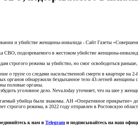
ка СВО, подозреваемого в жестоком убийстве женщины-инвалида
дам строгого режима за убийство, но смог освободиться раньше,
ние о трупе со следами насильственной смерти в квартире на 2-
ых органов обнаружили бездыханное тело 43-летней женщины с
дены половые органы.
будить уголовное дело. Neva.today уточняет, что на шее у жен
агаемый убийца были знакомы. АН «Оперативное прикрытие» доба
 лет строгого режима, в 2022 году отправлен в Ростовскую област
оединяйтесь к нам в
Telegram
и подписывайтесь на наш офиц