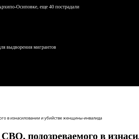
Архипо-Осиповке, еще 40 пострадали
для выдворения мигрантов
мого в изнасиловании и убийстве женщины-инвалида
 СВО, подозреваемого в изнаси