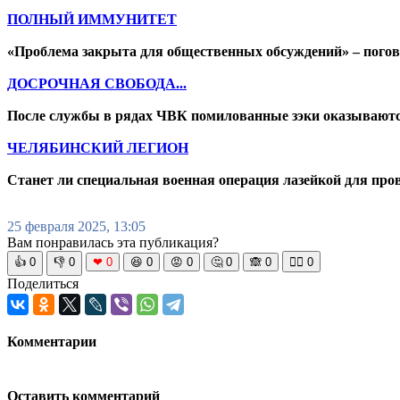
ПОЛНЫЙ ИММУНИТЕТ
«Проблема закрыта для общественных обсуждений» – погов
ДОСРОЧНАЯ СВОБОДА...
После службы в рядах ЧВК помилованные зэки оказываются 
ЧЕЛЯБИНСКИЙ ЛЕГИОН
Станет ли специальная военная операция лазейкой для пр
25 февраля 2025, 13:05
Вам понравилась эта публикация?
👍
0
👎
0
❤
0
😆
0
😡
0
🤔
0
🙈
0
🧘‍♀️
0
Поделиться
Комментарии
Оставить комментарий