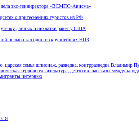
ю дела экс-гендиректора «ВСМПО-Ависма»
оцсетях о притеснениях туристов из РФ
утечку данных о нехватке ракет у США
ьной целью стал один из крупнейших НПЗ
о, царская семья
шпионаж, разведка, контрразведка
Владимир П
торическая
терроризм
литература, детектив, рассказы
международ
 мигранты
интервью
ТСЯ