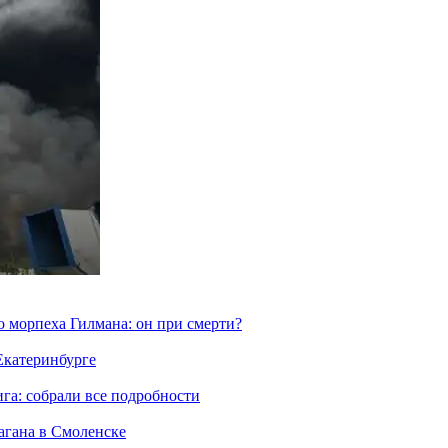
морпеха Гилмана: он при смерти?
 Екатеринбурге
га: собрали все подробности
агана в Смоленске