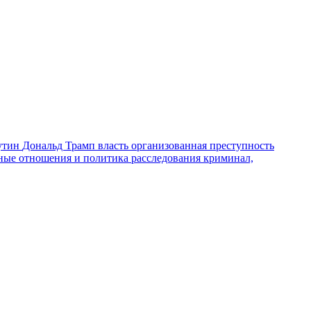
утин
Дональд Трамп
власть
организованная преступность
ные отношения и политика
расследования
криминал,