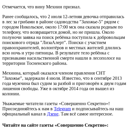
Отмечается, что вину Мехнин признал.
Ранее сообщалось, что 2 июля 12-летняя девочка отправилась
в лес за грибами в районе садоводства "Захожье-5" рядом с
городом Никольское, около 17:00 мск она сказала родным по
телефону, что возвращается домой, но не пришла. Около
полуночи заявка на поиск ребёнка поступила к добровольцам
поискового отряда "ЛизаАлерт". Поиски с участием
правоохранителей, волонтёров и местных жителей длились
всю ночь и утро пятницы. В результате тело ребёнка с
признаками насильственной смерти нашли в лесополосе на
территории Тосненского района.
Мехнина, который оказался членом правления СНТ
"Захожье", задержали 4 июля. Известно, что в сентябре 2013
года мужчина был судим за разбой и приговорён к двум годам
лишения свободы. Уже в октябре 2014 года он вышел из
колонии.
Уважаемые читатели газеты «Совершенно Секретно»!
Присоединяйтесь к нам в
Telegram
и подписывайтесь на наш
официальный канал в
Дзене
. Там всё самое интересное.
Читайте на сайте газеты «Совершенно Секретно»: