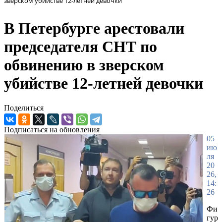
зверском убийстве 12-летней девочки
В Петербурге арестовали
председателя СНТ по
обвинению в зверском
убийстве 12-летней девочки
Поделиться
Подписаться на обновления
05
ию
ля
20
26,
14:
26
Фи
гур