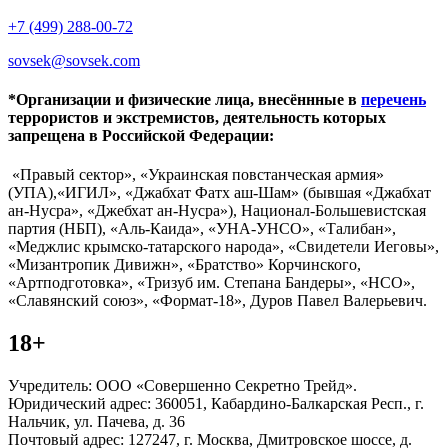
+7 (499) 288-00-72
sovsek@sovsek.com
*Организации и физические лица, внесённные в
перечень
террористов и экстремистов, деятельность которых
запрещена в Российской Федерации:
«Правый сектор», «Украинская повстанческая армия»
(УПА),«ИГИЛ», «Джабхат Фатх аш-Шам» (бывшая «Джабхат
ан-Нусра», «Джебхат ан-Нусра»), Национал-Большевистская
партия (НБП), «Аль-Каида», «УНА-УНСО», «Талибан»,
«Меджлис крымско-татарского народа», «Свидетели Иеговы»,
«Мизантропик Дивижн», «Братство» Корчинского,
«Артподготовка», «Тризуб им. Степана Бандеры», «НСО»,
«Славянский союз», «Формат-18», Дуров Павел Валерьевич.
18+
Учредитель: ООО «Совершенно Секретно Трейд».
Юридический адрес: 360051, Кабардино-Балкарская Респ., г.
Нальчик, ул. Пачева, д. 36
Почтовый адрес: 127247, г. Москва, Дмитровское шоссе, д.