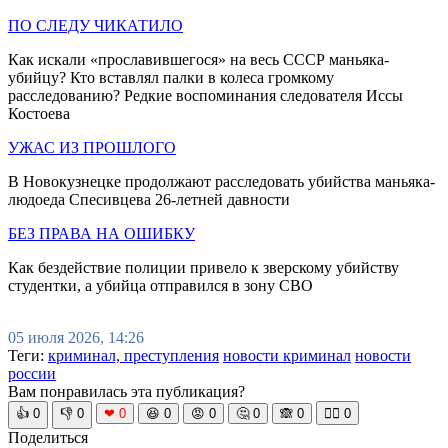
ПО СЛЕДУ ЧИКАТИЛО
Как искали «прославившегося» на весь СССР маньяка-
убийцу? Кто вставлял палки в колеса громкому
расследованию? Редкие воспоминания следователя Иссы
Костоева
УЖАС ИЗ ПРОШЛОГО
В Новокузнецке продолжают расследовать убийства маньяка-
людоеда Спесивцева 26-летней давности
БЕЗ ПРАВА НА ОШИБКУ
Как бездействие полиции привело к зверскому убийству
студентки, а убийца отправился в зону СВО
05 июля 2026, 14:26
Теги:
криминал, преступления
новости криминал
новости
россии
Вам понравилась эта публикация?
👍
0
👎
0
❤
0
😆
0
😡
0
🤔
0
🙈
0
🧘‍♀️
0
Поделиться