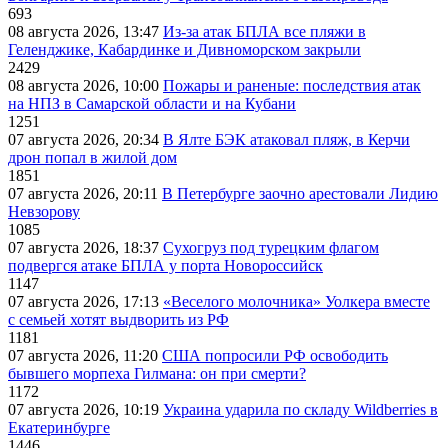
693
08 августа 2026, 13:47
Из-за атак БПЛА все пляжи в
Геленджике, Кабардинке и Дивноморском закрыли
2429
08 августа 2026, 10:00
Пожары и раненые: последствия атак
на НПЗ в Самарской области и на Кубани
1251
07 августа 2026, 20:34
В Ялте БЭК атаковал пляж, в Керчи
дрон попал в жилой дом
1851
07 августа 2026, 20:11
В Петербурге заочно арестовали Лидию
Невзорову
1085
07 августа 2026, 18:37
Сухогруз под турецким флагом
подвергся атаке БПЛА у порта Новороссийск
1147
07 августа 2026, 17:13
«Веселого молочника» Уолкера вместе
с семьей хотят выдворить из РФ
1181
07 августа 2026, 11:20
США попросили РФ освободить
бывшего морпеха Гилмана: он при смерти?
1172
07 августа 2026, 10:19
Украина ударила по складу Wildberries в
Екатеринбурге
1446