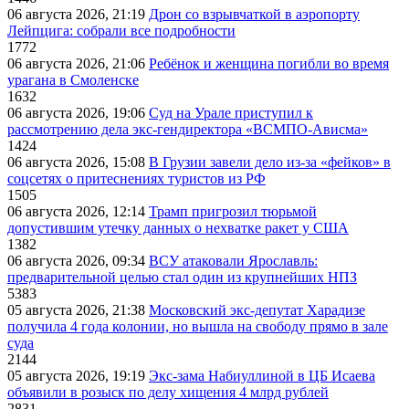
06 августа 2026, 21:19
Дрон со взрывчаткой в аэропорту
Лейпцига: собрали все подробности
1772
06 августа 2026, 21:06
Ребёнок и женщина погибли во время
урагана в Смоленске
1632
06 августа 2026, 19:06
Суд на Урале приступил к
рассмотрению дела экс-гендиректора «ВСМПО-Ависма»
1424
06 августа 2026, 15:08
В Грузии завели дело из-за «фейков» в
соцсетях о притеснениях туристов из РФ
1505
06 августа 2026, 12:14
Трамп пригрозил тюрьмой
допустившим утечку данных о нехватке ракет у США
1382
06 августа 2026, 09:34
ВСУ атаковали Ярославль:
предварительной целью стал один из крупнейших НПЗ
5383
05 августа 2026, 21:38
Московский экс-депутат Харадизе
получила 4 года колонии, но вышла на свободу прямо в зале
суда
2144
05 августа 2026, 19:19
Экс-зама Набиуллиной в ЦБ Исаева
объявили в розыск по делу хищения 4 млрд рублей
2831