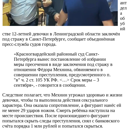
ант
дел
а
об
уб
ий
стве 12-летней девочки в Ленинградской области заключён
под стражу в Санкт-Петербурге, сообщает объединённая
пресс-служба судов города.
«Красногвардейский районный суд Санкт-
Петербурга вынес постановление об избрании
меры пресечения в виде заключения под стражу в
отношении Фёдора Мехнина, обвиняемого в
совершении преступления, предусмотренного п.
"в" ч. 2 ст. 105 УК РФ. <…> Срок меры – 3
сентября», - говорится в сообщении.
Следствие полагает, что Мехнин угрожал здоровью и жизни
девочки, чтобы та выполнила действия сексуального
характера. Она оказала сопротивление, а фигурант нанёс ей
не менее 29 ударов ножом. Смерть ребёнка наступила на
месте происшествия. После произошедшего фигурант
попытался скрыть следы преступления, снял с банковского
счёта порядка 1 млн рублей и попытался скрыться.