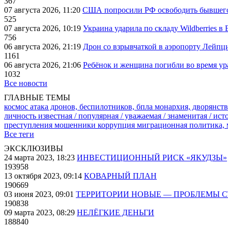
367
07 августа 2026, 11:20
США попросили РФ освободить бывшего 
525
07 августа 2026, 10:19
Украина ударила по складу Wildberries в
756
06 августа 2026, 21:19
Дрон со взрывчаткой в аэропорту Лейпци
1161
06 августа 2026, 21:06
Ребёнок и женщина погибли во время ур
1032
Все новости
ГЛАВНЫЕ ТЕМЫ
космос
атака дронов, беспилотников, бпла
монархия, дворянств
личность известная / популярная / уважаемая / знаменитая / ис
преступления
мошенники
коррупция
миграционная политика,
Все теги
ЭКСКЛЮЗИВЫ
24 марта 2023, 18:23
ИНВЕСТИЦИОННЫЙ РИСК «ЯКУДЗЫ»
193958
13 октября 2023, 09:14
КОВАРНЫЙ ПЛАН
190669
03 июня 2023, 09:01
ТЕРРИТОРИИ НОВЫЕ — ПРОБЛЕМЫ 
190838
09 марта 2023, 08:29
НЕЛЁГКИЕ ДЕНЬГИ
188840