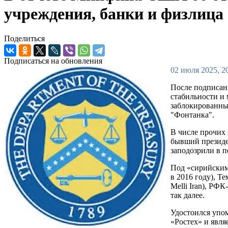
учреждения, банки и физлица
Поделиться
Подписаться на обновления
02 июля 2025, 2
После подписан
стабильности и
заблокированны
"Фонтанка".
В числе прочих
бывший президе
заподозрили в 
Под «сирийским
в 2016 году), Т
Melli Iran), РФ
так далее.
Удостоился упо
«Ростех» и явля