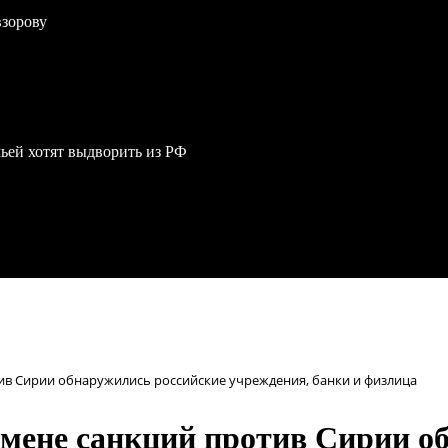
взорову
мьей хотят выдворить из РФ
ив Сирии обнаружились российские учреждения, банки и физлица
мене санкций против Сирии о