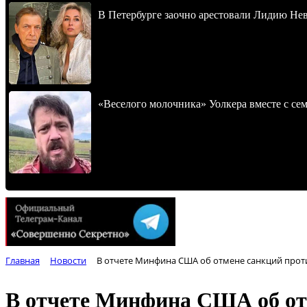
В Петербурге заочно арестовали Лидию Не
«Веселого молочника» Уолкера вместе с се
Главная
Новости
В отчете Минфина США об отмене санкций прот
В отчете Минфина США об от