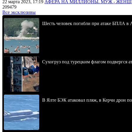
22 марта 2023, 17:19
АФЕРА НА МИЛЛИОНЫ. МУЖ - ЖЕН
209479
Все эксклюзивы
Шесть человек погибли при атаке БПЛА в 
Сухогруз под турецким флагом подвергся 
В Ялте БЭК атаковал пляж, в Керчи дрон п