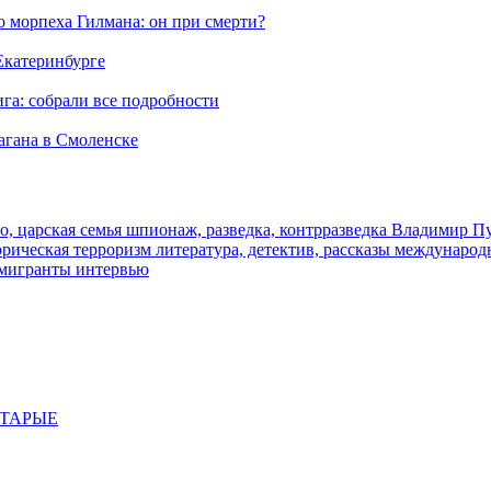
морпеха Гилмана: он при смерти?
 Екатеринбурге
га: собрали все подробности
агана в Смоленске
о, царская семья
шпионаж, разведка, контрразведка
Владимир П
торическая
терроризм
литература, детектив, рассказы
международ
 мигранты
интервью
СТАРЫЕ