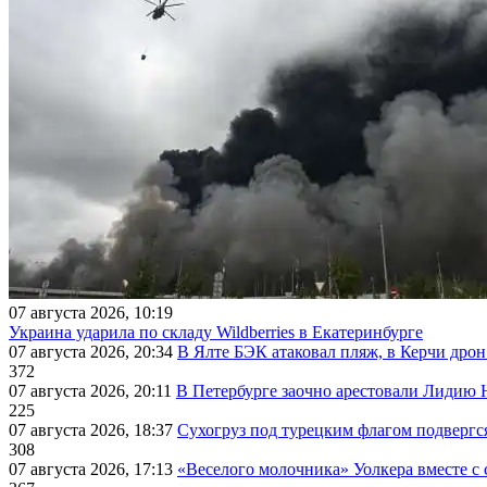
07 августа 2026, 10:19
Украина ударила по складу Wildberries в Екатеринбурге
07 августа 2026, 20:34
В Ялте БЭК атаковал пляж, в Керчи дрон
372
07 августа 2026, 20:11
В Петербурге заочно арестовали Лидию 
225
07 августа 2026, 18:37
Сухогруз под турецким флагом подвергс
308
07 августа 2026, 17:13
«Веселого молочника» Уолкера вместе с 