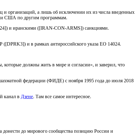
ц и организаций, а лишь об исключении их из числа введенных
ми США по другим программам.
4024]) и иранскими ([IRAN-CON-ARMS]) санкциями.
Р ([DPRK3]) и в рамках антироссийского указа EO 14024.
 которые должны жить в мире и согласии», и заверил, что
шахматной федерации (ФИДЕ) с ноября 1995 года до июля 2018
й канал в
Дзене
. Там все самое интересное.
 донести до мирового сообщества позицию России и