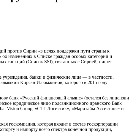
ий против Сирии «в целях поддержки пути страны к
 об изменениях в Списке граждан особых категорий и
х санкций (Список SSI), связанных с Сирией, пишет
 учреждения, банки и физические лица — в частности,
алмыкии Кирсан Илюмжинов, которого в 2015 году
у банк «Русский финансовый альянс» (остался без лицензии
сийское юридическое лицо подсанкционного иранского Bank
bal Vision Group, «СТГ Логистик», «Маритайм Ассистанс» и
я госкомпания, которая входит в состав госкорпорации
кспорту и импорту всего спектра конечной продукции,