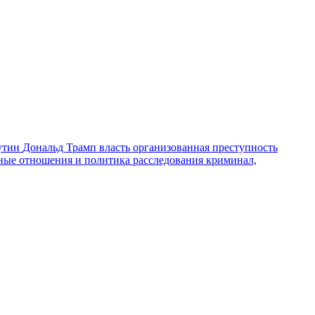
утин
Дональд Трамп
власть
организованная преступность
ные отношения и политика
расследования
криминал,