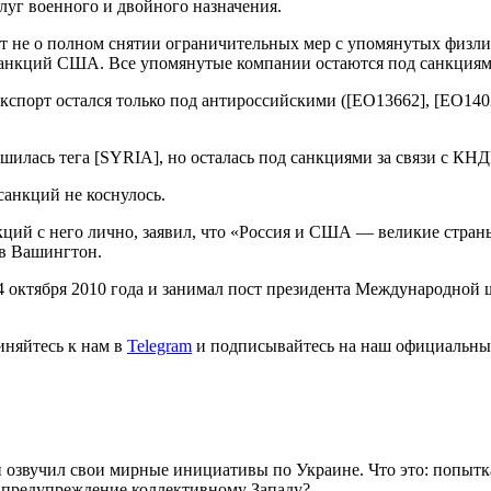
луг военного и двойного назначения.
т не о полном снятии ограничительных мер с упомянутых физли
анкций США. Все упомянутые компании остаются под санкция
экспорт остался только под антироссийскими ([EO13662], [EO1
илась тега [SYRIA], но осталась под санкциями за связи с КНД
санкций не коснулось.
ий с него лично, заявил, что «Россия и США — великие страны,
 в Вашингтон.
 октября 2010 года и занимал пост президента Международной 
иняйтесь к нам в
Telegram
и подписывайтесь на наш официальны
звучил свои мирные инициативы по Украине. Что это: попытка
е предупреждение коллективному Западу?