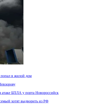
 попал в жилой дом
Невзорову
я атаке БПЛА у порта Новороссийск
семьей хотят выдворить из РФ