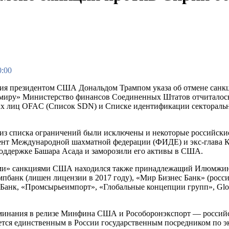
0:00
ия президентом США Дональдом Трампом указа об отмене санкц
 миру» Министерство финансов Соединенных Штатов отчиталось
х лиц OFAC (Список SDN) и Списке идентификации секторальны
 из списка ограничений были исключены и некоторые российские
нт Международной шахматной федерации (ФИДЕ) и экс-глава К
поддержке Башара Асада и заморозили его активы в США.
и» санкциями США находился также принадлежащий Илюмжинов
емпбанк (лишен лицензии в 2017 году), «Мир Бизнес Банк» (рос
К-Банк, «Промсырьеимпорт», «Глобальные концепции групп», Glo
минания в релизе Минфина США и Рособоронэкспорт — российска
ется единственным в России государственным посредником по э