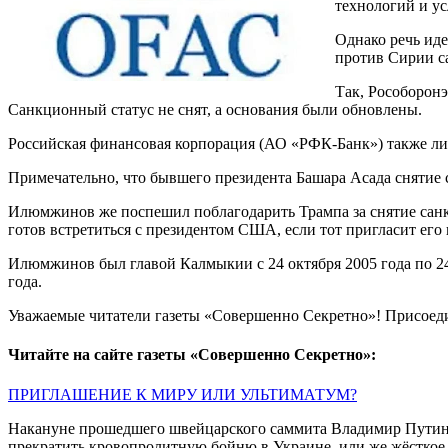
технологий и ус
Однако речь иде
против Сирии с
Так, Рособорон
Санкционный статус не снят, а основания были обновлены.
Российская финансовая корпорация (АО «РФК-Банк») также лиш
Примечательно, что бывшего президента Башара Асада снятие 
Илюмжинов же поспешил поблагодарить Трампа за снятие санкц
готов встретиться с президентом США, если тот пригласит его
Илюмжинов был главой Калмыкии с 24 октября 2005 года по 24
года.
Уважаемые читатели газеты «Совершенно Секретно»! Присоед
Читайте на сайте газеты «Совершенно Секретно»:
ПРИГЛАШЕНИЕ К МИРУ ИЛИ УЛЬТИМАТУМ?
Накануне прошедшего швейцарского саммита Владимир Путин о
прекратить кровопролитную бойню в Украине, или же жёстко