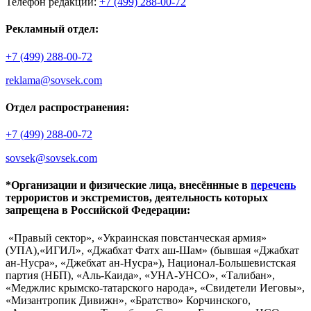
Телефон редакции:
+7 (499) 288-00-72
Рекламный отдел:
+7 (499) 288-00-72
reklama@sovsek.com
Отдел распространения:
+7 (499) 288-00-72
sovsek@sovsek.com
*Организации и физические лица, внесённные в
перечень
террористов и экстремистов, деятельность которых
запрещена в Российской Федерации:
«Правый сектор», «Украинская повстанческая армия»
(УПА),«ИГИЛ», «Джабхат Фатх аш-Шам» (бывшая «Джабхат
ан-Нусра», «Джебхат ан-Нусра»), Национал-Большевистская
партия (НБП), «Аль-Каида», «УНА-УНСО», «Талибан»,
«Меджлис крымско-татарского народа», «Свидетели Иеговы»,
«Мизантропик Дивижн», «Братство» Корчинского,