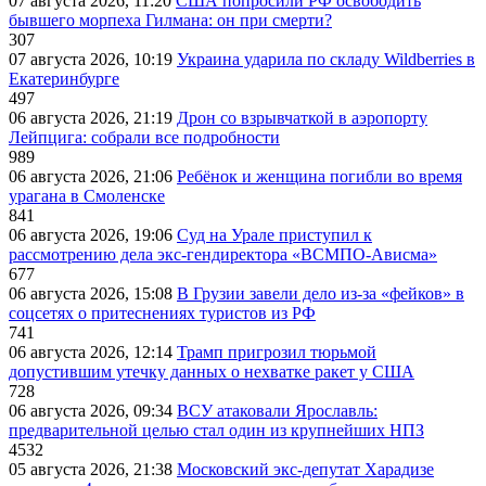
07 августа 2026, 11:20
США попросили РФ освободить
бывшего морпеха Гилмана: он при смерти?
307
07 августа 2026, 10:19
Украина ударила по складу Wildberries в
Екатеринбурге
497
06 августа 2026, 21:19
Дрон со взрывчаткой в аэропорту
Лейпцига: собрали все подробности
989
06 августа 2026, 21:06
Ребёнок и женщина погибли во время
урагана в Смоленске
841
06 августа 2026, 19:06
Суд на Урале приступил к
рассмотрению дела экс-гендиректора «ВСМПО-Ависма»
677
06 августа 2026, 15:08
В Грузии завели дело из-за «фейков» в
соцсетях о притеснениях туристов из РФ
741
06 августа 2026, 12:14
Трамп пригрозил тюрьмой
допустившим утечку данных о нехватке ракет у США
728
06 августа 2026, 09:34
ВСУ атаковали Ярославль:
предварительной целью стал один из крупнейших НПЗ
4532
05 августа 2026, 21:38
Московский экс-депутат Харадизе