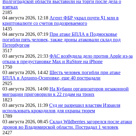
Волгоградской области выставили на торги после дела о
взятках
2185
04 августа 2026, 12:18
Агент ФБР украл почти $1 млн в
криптовалюте со счетов подозреваемого
1435
04 августа 2026, 07:19
При атаке БПЛА в Подмосковье
погибли пять человек, также дроны атаковали склад под
Петербургом
3517
03 августа 2026, 21:33
ФАС возбудила дело против Apple из-за
отказа в предустановке Max и RuStore на iPhone
1750
03 августа 2026, 14:42
Шесть человек погибли при атаке
БПЛА в Архипо-Осиповке, еще 40 пострадали
2925
03 августа 2026, 14:00
На Кубани организаторов незаконной
миграции приговорили к 22 годам на троих
1823
03 августа 2026, 11:39
Суд не разрешил властям Израиля
использовать крокодилов для охраны тюрем
1789
03 августа 2026, 08:45
Склад Wildberries загорелся после атаки
дронов во Владимирской области. Пострадал 1 человек
2427