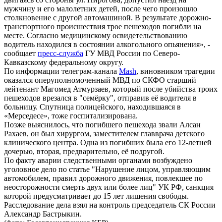
мужчину и его малолетних детей, после чего произошло
столкновение с другой автомашиной. В результате дорожно-
транспортного происшествия трое пешеходов погибли на
месте. Согласно медицинскому освидетельствованию
водитель находился в состоянии алкогольного опьянения», -
сообщает
пресс-служба
ГУ МВД России по Северо-
Кавказскому федеральному округу.
По информации телеграм-канала
Mash
, виновником трагедии
оказался оперуполномоченный МВД по СКФО старший
лейтенант Магомед Атмурзаев, который после убийства троих
пешеходов врезался в "семёрку", отправив её водителя в
больницу. Спутница полицейского, находившаяся в
«Мерседесе», тоже госпитализирована.
Позже выяснилось, что погибшего пешехода звали Алсан
Рахаев, он был хирургом, заместителем главврача детского
клинического центра. Одна из погибших была его 12-летней
дочерью, вторая, предварительно, её подругой.
По факту аварии следственными органами возбуждено
уголовное дело по статье "Нарушение лицом, управляющим
автомобилем, правил дорожного движения, повлекшее по
неосторожности смерть двух или более лиц" УК РФ, санкция
которой предусматривает до 15 лет лишения свободы.
Расследование дела взял на контроль председатель СК России
Александр Бастрыкин.