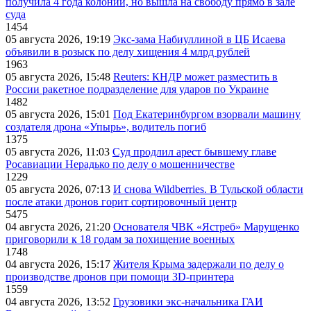
получила 4 года колонии, но вышла на свободу прямо в зале
суда
1454
05 августа 2026, 19:19
Экс-зама Набиуллиной в ЦБ Исаева
объявили в розыск по делу хищения 4 млрд рублей
1963
05 августа 2026, 15:48
Reuters: КНДР может разместить в
России ракетное подразделение для ударов по Украине
1482
05 августа 2026, 15:01
Под Екатеринбургом взорвали машину
создателя дрона «Упырь», водитель погиб
1375
05 августа 2026, 11:03
Суд продлил арест бывшему главе
Росавиации Нерадько по делу о мошенничестве
1229
05 августа 2026, 07:13
И снова Wildberries. В Тульской области
после атаки дронов горит сортировочный центр
5475
04 августа 2026, 21:20
Основателя ЧВК «Ястреб» Марущенко
приговорили к 18 годам за похищение военных
1748
04 августа 2026, 15:17
Жителя Крыма задержали по делу о
производстве дронов при помощи 3D‑принтера
1559
04 августа 2026, 13:52
Грузовики экс-начальника ГАИ