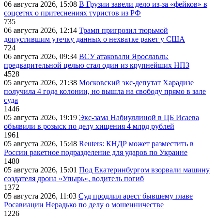
06 августа 2026, 15:08
В Грузии завели дело из-за «фейков» в
соцсетях о притеснениях туристов из РФ
735
06 августа 2026, 12:14
Трамп пригрозил тюрьмой
допустившим утечку данных о нехватке ракет у США
724
06 августа 2026, 09:34
ВСУ атаковали Ярославль:
предварительной целью стал один из крупнейших НПЗ
4528
05 августа 2026, 21:38
Московский экс-депутат Харадизе
получила 4 года колонии, но вышла на свободу прямо в зале
суда
1446
05 августа 2026, 19:19
Экс-зама Набиуллиной в ЦБ Исаева
объявили в розыск по делу хищения 4 млрд рублей
1961
05 августа 2026, 15:48
Reuters: КНДР может разместить в
России ракетное подразделение для ударов по Украине
1480
05 августа 2026, 15:01
Под Екатеринбургом взорвали машину
создателя дрона «Упырь», водитель погиб
1372
05 августа 2026, 11:03
Суд продлил арест бывшему главе
Росавиации Нерадько по делу о мошенничестве
1226