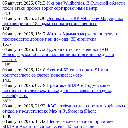
05 августа 2026, 07:13
И снова Wildberries. В Тульской области
после атаки дронов горит сортировочный центр
5470
04 августа 2026, 21:20
Основателя ЧВК «Ястреб» Марущенко
приговорили к 18 годам за похищение военных
1743
04 августа 2026, 15:17
Жителя Крыма задержали по делу о
производстве дронов при помощи 3D‑принтера
1557
04 августа 2026, 13:52
Грузовики экс-начальника ГАИ
Волгоградской области выставили на торги после дела о
взятках
2182
04 августа 2026, 12:18
Агент ФБР украл почти $1 млн в
криптовалюте со счетов подозреваемого
1433
04 августа 2026, 07:19
При атаке БПЛА в Подмосковье
погибли пять человек, также дроны атаковали склад под
Петербургом
3513
03 августа 2026, 21:33
ФАС возбудила дело против Apple из-за
отказа в предустановке Max и RuStore на iPhone
1748
03 августа 2026, 14:42
Шесть человек погибли при атаке
БПЛА в Архипо-Осиповке, еще 40 пострадали