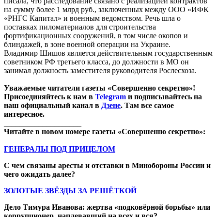
писала, что расследование связано с реализацией контрактов
на сумму более 1 млрд руб., заключенных между ООО «ИФК
«РНГС Капитал» и военным ведомством. Речь шла о
поставках пиломатериалов для строительства
фортификационных сооружений, в том числе окопов и
блиндажей, в зоне военной операции на Украине.
Владимир Шишов является действительным государственным
советником РФ третьего класса, до должности в МО он
занимал должность заместителя руководителя Рослесхоза.
Уважаемые читатели газеты «Совершенно секретно»!
Присоединяйтесь к нам в
Telegram
и подписывайтесь на
наш официальный канал в
Дзене
. Там все самое
интересное.
____________________
Читайте в новом номере газеты «Совершенно секретно»:
ГЕНЕРАЛЫ ПОД ПРИЦЕЛОМ
С чем связаны аресты и отставки в Минобороны России и
чего ожидать далее?
ЗОЛОТЫЕ ЗВЁЗДЫ ЗА РЕШЁТКОЙ
Дело Тимура Иванова: жертва «подковёрной борьбы» или
коррупционер, наплевавший на всех и вся?