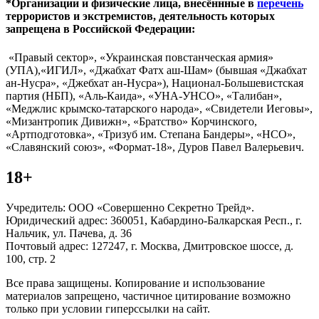
*Организации и физические лица, внесённные в
перечень
террористов и экстремистов, деятельность которых
запрещена в Российской Федерации:
«Правый сектор», «Украинская повстанческая армия»
(УПА),«ИГИЛ», «Джабхат Фатх аш-Шам» (бывшая «Джабхат
ан-Нусра», «Джебхат ан-Нусра»), Национал-Большевистская
партия (НБП), «Аль-Каида», «УНА-УНСО», «Талибан»,
«Меджлис крымско-татарского народа», «Свидетели Иеговы»,
«Мизантропик Дивижн», «Братство» Корчинского,
«Артподготовка», «Тризуб им. Степана Бандеры», «НСО»,
«Славянский союз», «Формат-18», Дуров Павел Валерьевич.
18+
Учредитель: ООО «Совершенно Секретно Трейд».
Юридический адрес: 360051, Кабардино-Балкарская Респ., г.
Нальчик, ул. Пачева, д. 36
Почтовый адрес: 127247, г. Москва, Дмитровское шоссе, д.
100, стр. 2
Все права защищены. Копирование и использование
материалов запрещено, частичное цитирование возможно
только при условии гиперссылки на сайт.