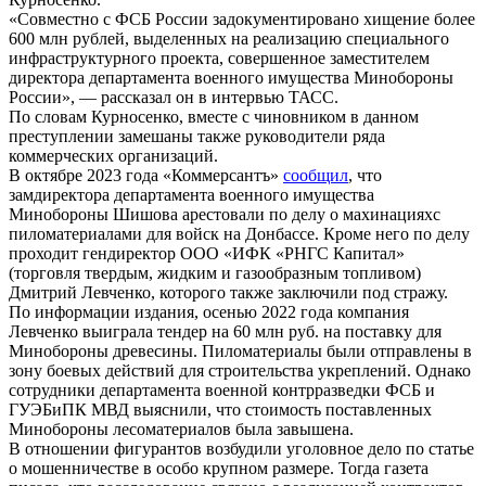
«Совместно с ФСБ России задокументировано хищение более
600 млн рублей, выделенных на реализацию специального
инфраструктурного проекта, совершенное заместителем
директора департамента военного имущества Минобороны
России», — рассказал он в интервью ТАСС.
По словам Курносенко, вместе с чиновником в данном
преступлении замешаны также руководители ряда
коммерческих организаций.
В октябре 2023 года «Коммерсантъ»
сообщил
, что
замдиректора департамента военного имущества
Минобороны Шишова арестовали по делу о махинацияхс
пиломатериалами для войск на Донбассе. Кроме него по делу
проходит гендиректор ООО «ИФК «РНГС Капитал»
(торговля твердым, жидким и газообразным топливом)
Дмитрий Левченко, которого также заключили под стражу.
По информации издания, осенью 2022 года компания
Левченко выиграла тендер на 60 млн руб. на поставку для
Минобороны древесины. Пиломатериалы были отправлены в
зону боевых действий для строительства укреплений. Однако
сотрудники департамента военной контрразведки ФСБ и
ГУЭБиПК МВД выяснили, что стоимость поставленных
Минобороны лесоматериалов была завышена.
В отношении фигурантов возбудили уголовное дело по статье
о мошенничестве в особо крупном размере. Тогда газета