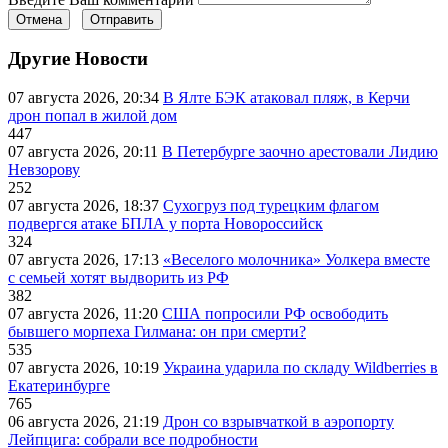
Отмена
Отправить
Другие Новости
07 августа 2026, 20:34
В Ялте БЭК атаковал пляж, в Керчи
дрон попал в жилой дом
447
07 августа 2026, 20:11
В Петербурге заочно арестовали Лидию
Невзорову
252
07 августа 2026, 18:37
Сухогруз под турецким флагом
подвергся атаке БПЛА у порта Новороссийск
324
07 августа 2026, 17:13
«Веселого молочника» Уолкера вместе
с семьей хотят выдворить из РФ
382
07 августа 2026, 11:20
США попросили РФ освободить
бывшего морпеха Гилмана: он при смерти?
535
07 августа 2026, 10:19
Украина ударила по складу Wildberries в
Екатеринбурге
765
06 августа 2026, 21:19
Дрон со взрывчаткой в аэропорту
Лейпцига: собрали все подробности