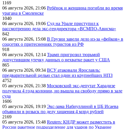
1169
06 августа 2026, 21:06
Ребёнок и женщина погибли во время
урагана в Смоленске
1040
06 августа 2026, 19:06
Суд на Урале приступил к
рассмотрению дела экс-гендиректора «ВСМПО-Ависма»
842
06 августа 2026, 15:08
В Грузии завели дело из-за «фейков» в
соцсетях о притеснениях туристов из РФ
918
06 августа 2026, 12:14
Трамп пригрозил тюрьмой
допустившим утечку данных о нехватке ракет у США
865
06 августа 2026, 09:34
ВСУ атаковали Ярославль:
предварительной целью стал один из крупнейших НПЗ
4752
05 августа 2026, 21:38
Московский экс-депутат Харадизе
получила 4 года колонии, но вышла на свободу прямо в зале
суда
1606
05 августа 2026, 19:19
Экс-зама Набиуллиной в ЦБ Исаева
объявили в розыск по делу хищения 4 млрд рублей
2169
05 августа 2026, 15:48
Reuters: КНДР может разместить в
России ракетное подразделение для ударов по Украине