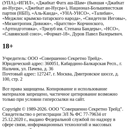
(УПА),«ИГИЛ», «Джабхат Фатх аш-Шам» (бывшая «Джабхат
ан-Нусра», «Джебхат ан-Нусра»), Национал-Большевистская
партия (НБП), «Аль-Каида», «УНА-УНСО», «Талибан»,
«Меджлис крымско-татарского народа», «Свидетели Иеговы»,
«Мизантропик Дивижн», «Братство» Корчинского,
«Артподготовка», «Тризуб им. Степана Бандеры», «НСО»,
«Славянский союз», «Формат-18», Дуров Павел Валерьевич.
18+
Учредитель: ООО «Совершенно Секретно Трейд».
Юридический адрес: 360051, Кабардино-Балкарская Респ., г.
Нальчик, ул. Пачева, д. 36
Почтовый адрес: 127247, г. Москва, Дмитровское шоссе, д.
100, стр. 2
Все права защищены. Копирование и использование
материалов запрещено, частичное цитирование возможно
только при условии гиперссылки на сайт.
Copyright © 1989-2026. ООО "Совершенно Секретно Трейд".
Свидетельство о регистрации ЭЛ № ФС 77-79634 от
25.12.2020 г., выдано Федеральной службой по надзору в
сфере связи, информационных технологий и массовых