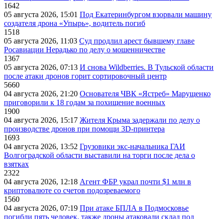
1642
05 августа 2026, 15:01
Под Екатеринбургом взорвали машину
создателя дрона «Упырь», водитель погиб
1518
05 августа 2026, 11:03
Суд продлил арест бывшему главе
Росавиации Нерадько по делу о мошенничестве
1367
05 августа 2026, 07:13
И снова Wildberries. В Тульской области
после атаки дронов горит сортировочный центр
5660
04 августа 2026, 21:20
Основателя ЧВК «Ястреб» Марущенко
приговорили к 18 годам за похищение военных
1900
04 августа 2026, 15:17
Жителя Крыма задержали по делу о
производстве дронов при помощи 3D‑принтера
1693
04 августа 2026, 13:52
Грузовики экс-начальника ГАИ
Волгоградской области выставили на торги после дела о
взятках
2322
04 августа 2026, 12:18
Агент ФБР украл почти $1 млн в
криптовалюте со счетов подозреваемого
1560
04 августа 2026, 07:19
При атаке БПЛА в Подмосковье
погибли пять человек, также дроны атаковали склад под