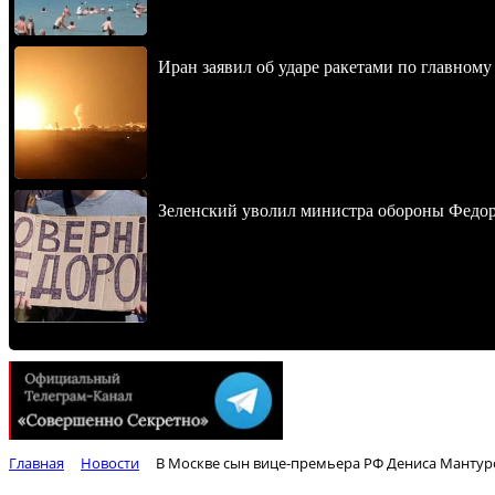
Иран заявил об ударе ракетами по главно
Зеленский уволил министра обороны Федор
Главная
Новости
В Москве сын вице-премьера РФ Дениса Мантур