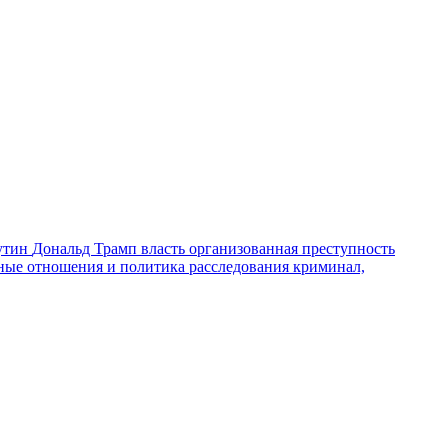
утин
Дональд Трамп
власть
организованная преступность
ные отношения и политика
расследования
криминал,