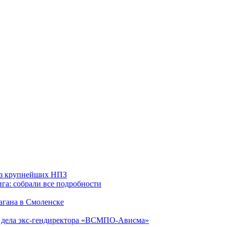
 из крупнейших НПЗ
га: собрали все подробности
агана в Смоленске
ю дела экс-гендиректора «ВСМПО-Ависма»