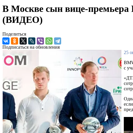
В Москве сын вице-премьера
(ВИДЕО)
Поделиться
Подписаться на обновления
25 о
BMW
с уч
«ДТП
сотр
сотр
Одна
если
пред