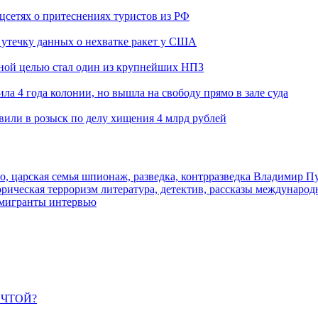
оцсетях о притеснениях туристов из РФ
утечку данных о нехватке ракет у США
ьной целью стал один из крупнейших НПЗ
ла 4 года колонии, но вышла на свободу прямо в зале суда
вили в розыск по делу хищения 4 млрд рублей
о, царская семья
шпионаж, разведка, контрразведка
Владимир П
торическая
терроризм
литература, детектив, рассказы
международ
 мигранты
интервью
ЕЧТОЙ?