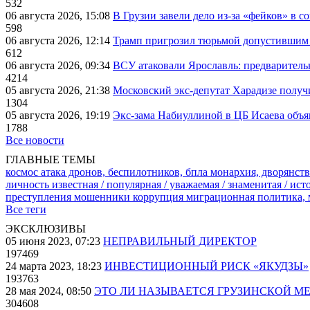
532
06 августа 2026, 15:08
В Грузии завели дело из-за «фейков» в с
598
06 августа 2026, 12:14
Трамп пригрозил тюрьмой допустившим 
612
06 августа 2026, 09:34
ВСУ атаковали Ярославль: предварител
4214
05 августа 2026, 21:38
Московский экс-депутат Харадизе получи
1304
05 августа 2026, 19:19
Экс-зама Набиуллиной в ЦБ Исаева объя
1788
Все новости
ГЛАВНЫЕ ТЕМЫ
космос
атака дронов, беспилотников, бпла
монархия, дворянств
личность известная / популярная / уважаемая / знаменитая / ис
преступления
мошенники
коррупция
миграционная политика,
Все теги
ЭКСКЛЮЗИВЫ
05 июня 2023, 07:23
НЕПРАВИЛЬНЫЙ ДИРЕКТОР
197469
24 марта 2023, 18:23
ИНВЕСТИЦИОННЫЙ РИСК «ЯКУДЗЫ»
193763
28 мая 2024, 08:50
ЭТО ЛИ НАЗЫВАЕТСЯ ГРУЗИНСКОЙ М
304608