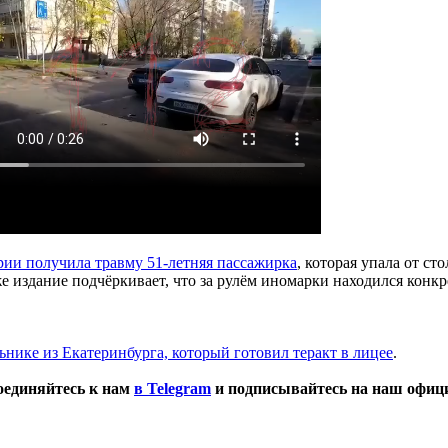
арии получила травму 51-летняя пассажирка
, которая упала от с
е издание подчёркивает, что за рулём иномарки находился кон
ьнике из Екатеринбурга, который готовил теракт в лицее
.
оединяйтесь к нам
в Telegram
и подписывайтесь на наш офи