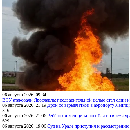
06 августа 2026, 09:34
ВСУ атаковали Ярославль: предварительной целью стал один
06 августа 2026, 21:19
Дрон со взрывчаткой в аэропорту Лейпци
816
06 августа 2026, 21:06
Ребёнок и женщина погибли во время ур
629
06 августа 2026, 19:06
Суд на Урале приступил к рассмотрени