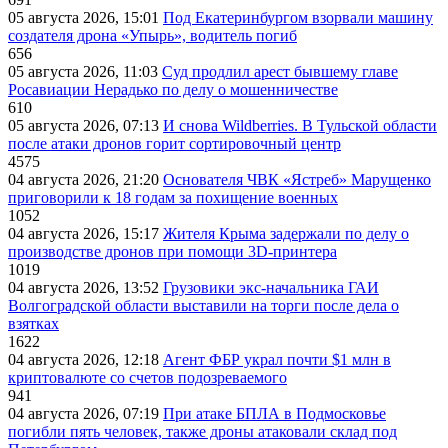
05 августа 2026, 15:01
Под Екатеринбургом взорвали машину
создателя дрона «Упырь», водитель погиб
656
05 августа 2026, 11:03
Суд продлил арест бывшему главе
Росавиации Нерадько по делу о мошенничестве
610
05 августа 2026, 07:13
И снова Wildberries. В Тульской области
после атаки дронов горит сортировочный центр
4575
04 августа 2026, 21:20
Основателя ЧВК «Ястреб» Марущенко
приговорили к 18 годам за похищение военных
1052
04 августа 2026, 15:17
Жителя Крыма задержали по делу о
производстве дронов при помощи 3D‑принтера
1019
04 августа 2026, 13:52
Грузовики экс-начальника ГАИ
Волгоградской области выставили на торги после дела о
взятках
1622
04 августа 2026, 12:18
Агент ФБР украл почти $1 млн в
криптовалюте со счетов подозреваемого
941
04 августа 2026, 07:19
При атаке БПЛА в Подмосковье
погибли пять человек, также дроны атаковали склад под