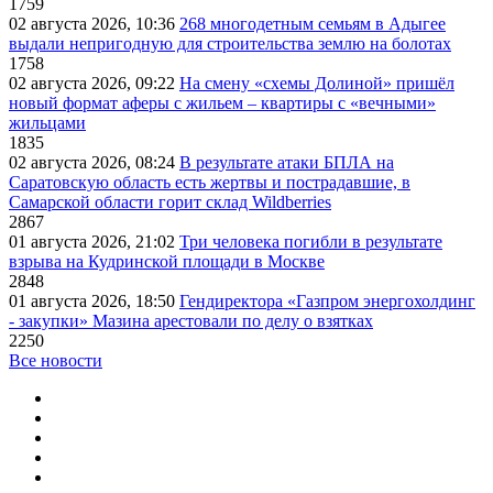
1759
02 августа 2026, 10:36
268 многодетным семьям в Адыгее
выдали непригодную для строительства землю на болотах
1758
02 августа 2026, 09:22
На смену «схемы Долиной» пришёл
новый формат аферы с жильем – квартиры с «вечными»
жильцами
1835
02 августа 2026, 08:24
В результате атаки БПЛА на
Саратовскую область есть жертвы и пострадавшие, в
Самарской области горит склад Wildberries
2867
01 августа 2026, 21:02
Три человека погибли в результате
взрыва на Кудринской площади в Москве
2848
01 августа 2026, 18:50
Гендиректора «Газпром энергохолдинг
- закупки» Мазина арестовали по делу о взятках
2250
Все новости