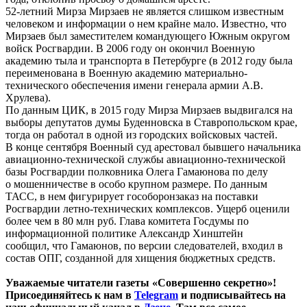
52-летний Мирза Мирзаев не является слишком известным
человеком и информации о нем крайне мало. Известно, что
Мирзаев был заместителем командующего Южным округом
войск Росгвардии. В 2006 году он окончил Военную
академию тыла и транспорта в Петербурге (в 2012 году была
переименована в Военную академию материально-
технического обеспечения имени генерала армии А.В.
Хрулева).
По данным ЦИК, в 2015 году Мирза Мирзаев выдвигался на
выборы депутатов думы Буденновска в Ставропольском крае,
тогда он работал в одной из городских войсковых частей.
В конце сентября Военный суд арестовал бывшего начальника
авиационно-технической службы авиационно-технической
базы Росгвардии полковника Олега Гамаюнова по делу
о мошенничестве в особо крупном размере. По данным
ТАСС, в нем фигурирует гособоронзаказ на поставки
Росгвардии летно-технических комплексов. Ущерб оценили
более чем в 80 млн руб. Глава комитета Госдумы по
информационной политике Александр Хинштейн
сообщил, что Гамаюнов, по версии следователей, входил в
состав ОПГ, созданной для хищения бюджетных средств.
Уважаемые читатели газеты «Совершенно секретно»!
Присоединяйтесь к нам в
Telegram
и подписывайтесь на