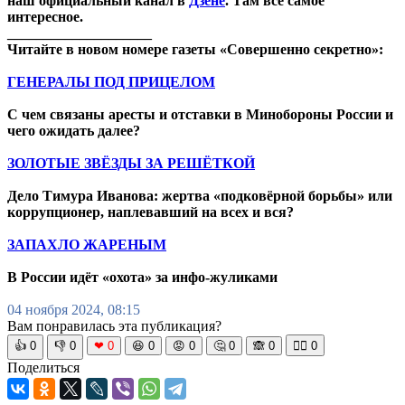
наш официальный канал в
Дзене
. Там все самое
интересное.
____________________
Читайте в новом номере газеты «Совершенно секретно»:
ГЕНЕРАЛЫ ПОД ПРИЦЕЛОМ
С чем связаны аресты и отставки в Минобороны России и
чего ожидать далее?
ЗОЛОТЫЕ ЗВЁЗДЫ ЗА РЕШЁТКОЙ
Дело Тимура Иванова: жертва «подковёрной борьбы» или
коррупционер, наплевавший на всех и вся?
ЗАПАХЛО ЖАРЕНЫМ
В России идёт «охота» за инфо-жуликами
04 ноября 2024, 08:15
Вам понравилась эта публикация?
👍
0
👎
0
❤
0
😆
0
😡
0
🤔
0
🙈
0
🧘‍♀️
0
Поделиться