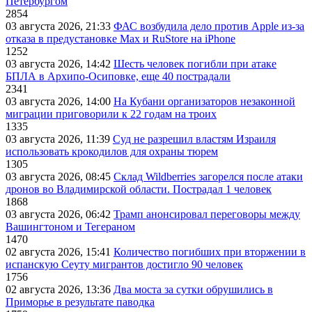
Петербургом
2854
03 августа 2026, 21:33
ФАС возбудила дело против Apple из-за
отказа в предустановке Max и RuStore на iPhone
1252
03 августа 2026, 14:42
Шесть человек погибли при атаке
БПЛА в Архипо-Осиповке, еще 40 пострадали
2341
03 августа 2026, 14:00
На Кубани организаторов незаконной
миграции приговорили к 22 годам на троих
1335
03 августа 2026, 11:39
Суд не разрешил властям Израиля
использовать крокодилов для охраны тюрем
1305
03 августа 2026, 08:45
Склад Wildberries загорелся после атаки
дронов во Владимирской области. Пострадал 1 человек
1868
03 августа 2026, 06:42
Трамп анонсировал переговоры между
Вашингтоном и Тегераном
1470
02 августа 2026, 15:41
Количество погибших при вторжении в
испанскую Сеуту мигрантов достигло 90 человек
1756
02 августа 2026, 13:36
Два моста за сутки обрушились в
Приморье в результате паводка