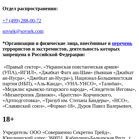
Отдел распространения:
+7 (499) 288-00-72
sovsek@sovsek.com
*Организации и физические лица, внесённные в
перечень
террористов и экстремистов, деятельность которых
запрещена в Российской Федерации:
«Правый сектор», «Украинская повстанческая армия»
(УПА),«ИГИЛ», «Джабхат Фатх аш-Шам» (бывшая «Джабхат
ан-Нусра», «Джебхат ан-Нусра»), Национал-Большевистская
партия (НБП), «Аль-Каида», «УНА-УНСО», «Талибан»,
«Меджлис крымско-татарского народа», «Свидетели Иеговы»,
«Мизантропик Дивижн», «Братство» Корчинского,
«Артподготовка», «Тризуб им. Степана Бандеры», «НСО»,
«Славянский союз», «Формат-18», Дуров Павел Валерьевич.
18+
Учредитель: ООО «Совершенно Секретно Трейд».
Юридический адрес: 360051, Кабардино-Балкарская Респ., г.