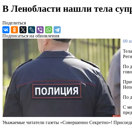
В Ленобласти нашли тела суп
Поделиться
Подписаться на обновления
09 и
Тел
Реги
По д
гово
Приб
Непо
По д
С ме
пре
Уважаемые читатели газеты «Совершенно Секретно»! Присоед