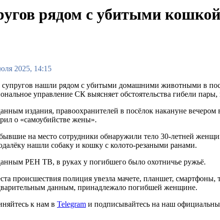
ругов рядом с убитыми кошкой
юля 2025, 14:15
а супругов нашли рядом с убитыми домашними животными в пос
ональное управление СК выясняет обстоятельства гибели пары,
анным издания, правоохранителей в посёлок накануне вечером 
рил о «самоубийстве жены».
ывшие на место сотрудники обнаружили тело 30-летней женщины
далёку нашли собаку и кошку с колото-резаными ранами.
анным РЕН ТВ, в руках у погибшего было охотничье ружьё.
ста происшествия полиция увезла мачете, планшет, смартфоны, 
дварительным данным, принадлежало погибшей женщине.
иняйтесь к нам в
Telegram
и подписывайтесь на наш официальны