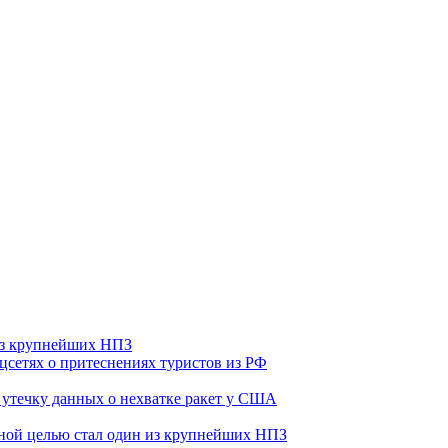
 из крупнейших НПЗ
оцсетях о притеснениях туристов из РФ
утечку данных о нехватке ракет у США
ьной целью стал один из крупнейших НПЗ