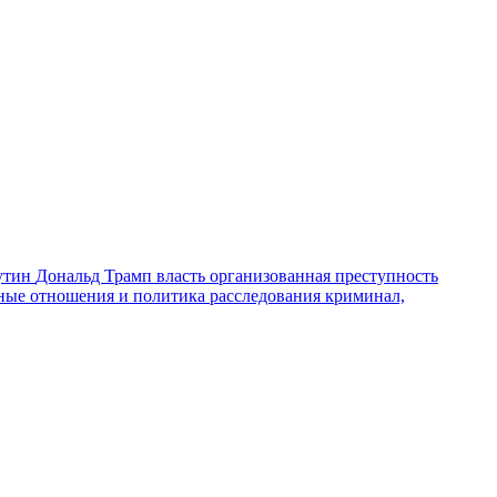
утин
Дональд Трамп
власть
организованная преступность
ные отношения и политика
расследования
криминал,