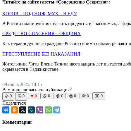
Читайте на сайте газеты «Совершенно Секретно»:
КОРОВ – ПОД НОЖ, МУХ – В ЕДУ
В России планируют выпускать продукты из насекомых, а ферм
СРЕДСТВО СПАСЕНИЯ – ОБЩИНА
Как неравнодушные граждане России своими силами решают в
ПРЕСТУПЛЕНИЕ БЕЗ НАКАЗАНИЯ
Жительница Читы Елена Тяпина шестнадцать лет пытается доби
скрывается в Таджикистане
09 июля 2025, 14:15
Вам понравилась эта публикация?
👍
0
👎
0
❤
0
😆
0
😡
0
🤔
0
🙈
0
🧘‍♀️
0
Поделиться
Комментарии