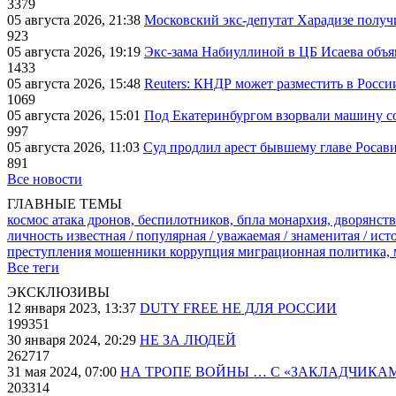
3379
05 августа 2026, 21:38
Московский экс-депутат Харадизе получи
923
05 августа 2026, 19:19
Экс-зама Набиуллиной в ЦБ Исаева объя
1433
05 августа 2026, 15:48
Reuters: КНДР может разместить в Росси
1069
05 августа 2026, 15:01
Под Екатеринбургом взорвали машину со
997
05 августа 2026, 11:03
Суд продлил арест бывшему главе Росав
891
Все новости
ГЛАВНЫЕ ТЕМЫ
космос
атака дронов, беспилотников, бпла
монархия, дворянств
личность известная / популярная / уважаемая / знаменитая / ис
преступления
мошенники
коррупция
миграционная политика,
Все теги
ЭКСКЛЮЗИВЫ
12 января 2023, 13:37
DUTY FREE НЕ ДЛЯ РОССИИ
199351
30 января 2024, 20:29
НЕ ЗА ЛЮДЕЙ
262717
31 мая 2024, 07:00
НА ТРОПЕ ВОЙНЫ … С «ЗАКЛАДЧИКА
203314