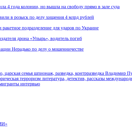
ла 4 года колонии, но вышла на свободу прямо в зале суда
вили в розыск по делу хищения 4 млрд рублей
и ракетное подразделение для ударов по Украине
здателя дрона «Упырь», водитель погиб
иации Нерадько по делу о мошенничестве
о, царская семья
шпионаж, разведка, контрразведка
Владимир П
торическая
терроризм
литература, детектив, рассказы
международ
 мигранты
интервью
МИ»