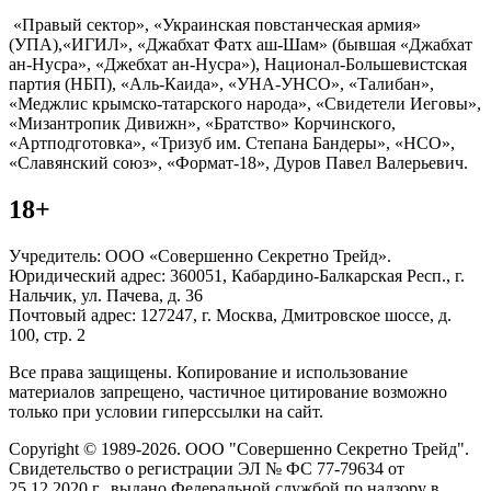
«Правый сектор», «Украинская повстанческая армия»
(УПА),«ИГИЛ», «Джабхат Фатх аш-Шам» (бывшая «Джабхат
ан-Нусра», «Джебхат ан-Нусра»), Национал-Большевистская
партия (НБП), «Аль-Каида», «УНА-УНСО», «Талибан»,
«Меджлис крымско-татарского народа», «Свидетели Иеговы»,
«Мизантропик Дивижн», «Братство» Корчинского,
«Артподготовка», «Тризуб им. Степана Бандеры», «НСО»,
«Славянский союз», «Формат-18», Дуров Павел Валерьевич.
18+
Учредитель: ООО «Совершенно Секретно Трейд».
Юридический адрес: 360051, Кабардино-Балкарская Респ., г.
Нальчик, ул. Пачева, д. 36
Почтовый адрес: 127247, г. Москва, Дмитровское шоссе, д.
100, стр. 2
Все права защищены. Копирование и использование
материалов запрещено, частичное цитирование возможно
только при условии гиперссылки на сайт.
Copyright © 1989-2026. ООО "Совершенно Секретно Трейд".
Свидетельство о регистрации ЭЛ № ФС 77-79634 от
25.12.2020 г., выдано Федеральной службой по надзору в