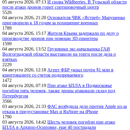
05 августа 2026, 07:13
И снова Wildberries. В Тульской области
после атаки дронов горит сортировочный центр
5526
04 августа 2026, 21:20
Основателя ЧВК «Ястреб» Марущенко
приговорили к 18 годам за похищение военных
1789
04 августа 2026, 15:17
Жителя Крыма задержали по делу о
производстве дронов при помощи 3D‑принтера
1599
04 августа 2026, 13:52
Грузовики экс-начальника ГАИ
Волгоградской области выставили на торги после дела о
взятках
2229
04 августа 2026, 12:18
Агент ФБР украл почти $1 млн в
криптовалюте со счетов подозреваемого
1472
04 августа 2026, 07:19
При атаке БПЛА в Подмосковье
погибли пять человек, также дроны атаковали склад под
Петербургом
3566
03 августа 2026, 21:33
ФАС возбудила дело против Apple из-за
отказа в предустановке Max и RuStore на iPhone
1790
03 августа 2026, 14:42
Шесть человек погибли при атаке
БПЛА в Архипо-Осиповке, еще 40 пострадали