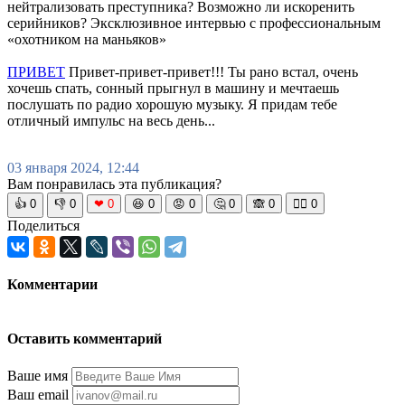
нейтрализовать преступника? Возможно ли искоренить
серийников? Эксклюзивное интервью с профессиональным
«охотником на маньяков»
ПРИВЕТ
Привет-привет-привет!!! Ты рано встал, очень
хочешь спать, сонный прыгнул в машину и мечтаешь
послушать по радио хорошую музыку. Я придам тебе
отличный импульс на весь день...
03 января 2024, 12:44
Вам понравилась эта публикация?
👍
0
👎
0
❤
0
😆
0
😡
0
🤔
0
🙈
0
🧘‍♀️
0
Поделиться
Комментарии
Оставить комментарий
Ваше имя
Ваш email