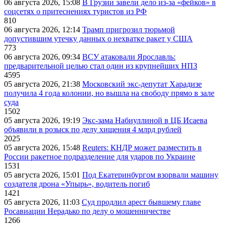
06 августа 2026, 15:08
В Грузии завели дело из-за «фейков» в
соцсетях о притеснениях туристов из РФ
810
06 августа 2026, 12:14
Трамп пригрозил тюрьмой
допустившим утечку данных о нехватке ракет у США
773
06 августа 2026, 09:34
ВСУ атаковали Ярославль:
предварительной целью стал один из крупнейших НПЗ
4595
05 августа 2026, 21:38
Московский экс-депутат Харадизе
получила 4 года колонии, но вышла на свободу прямо в зале
суда
1502
05 августа 2026, 19:19
Экс-зама Набиуллиной в ЦБ Исаева
объявили в розыск по делу хищения 4 млрд рублей
2025
05 августа 2026, 15:48
Reuters: КНДР может разместить в
России ракетное подразделение для ударов по Украине
1531
05 августа 2026, 15:01
Под Екатеринбургом взорвали машину
создателя дрона «Упырь», водитель погиб
1421
05 августа 2026, 11:03
Суд продлил арест бывшему главе
Росавиации Нерадько по делу о мошенничестве
1266