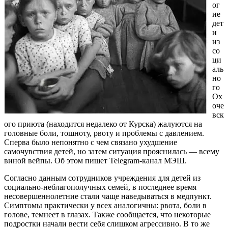
ог
ие
дет
и
из
со
ци
аль
но
го
Ох
оче
вск
ого приюта (находится недалеко от Курска) жалуются на
головные боли, тошноту, рвоту и проблемы с давлением.
Сперва было непонятно с чем связано ухудшение
самочувствия детей, но затем ситуация прояснилась — всему
виной вейпы. Об этом пишет Telegram-канал МЭШ.
Согласно данным сотрудников учреждения для детей из
социально-неблагополучных семей, в последнее время
несовершеннолетние стали чаще наведываться в медпункт.
Симптомы практически у всех аналогичны: рвота, боли в
голове, темнеет в глазах. Также сообщается, что некоторые
подростки начали вести себя слишком агрессивно. В то же