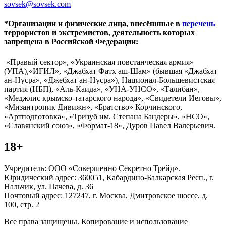
sovsek@sovsek.com
*Организации и физические лица, внесённные в
перечень
террористов и экстремистов, деятельность которых
запрещена в Российской Федерации:
«Правый сектор», «Украинская повстанческая армия»
(УПА),«ИГИЛ», «Джабхат Фатх аш-Шам» (бывшая «Джабхат
ан-Нусра», «Джебхат ан-Нусра»), Национал-Большевистская
партия (НБП), «Аль-Каида», «УНА-УНСО», «Талибан»,
«Меджлис крымско-татарского народа», «Свидетели Иеговы»,
«Мизантропик Дивижн», «Братство» Корчинского,
«Артподготовка», «Тризуб им. Степана Бандеры», «НСО»,
«Славянский союз», «Формат-18», Дуров Павел Валерьевич.
18+
Учредитель: ООО «Совершенно Секретно Трейд».
Юридический адрес: 360051, Кабардино-Балкарская Респ., г.
Нальчик, ул. Пачева, д. 36
Почтовый адрес: 127247, г. Москва, Дмитровское шоссе, д.
100, стр. 2
Все права защищены. Копирование и использование