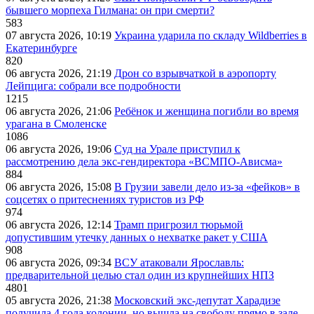
бывшего морпеха Гилмана: он при смерти?
583
07 августа 2026, 10:19
Украина ударила по складу Wildberries в
Екатеринбурге
820
06 августа 2026, 21:19
Дрон со взрывчаткой в аэропорту
Лейпцига: собрали все подробности
1215
06 августа 2026, 21:06
Ребёнок и женщина погибли во время
урагана в Смоленске
1086
06 августа 2026, 19:06
Суд на Урале приступил к
рассмотрению дела экс-гендиректора «ВСМПО-Ависма»
884
06 августа 2026, 15:08
В Грузии завели дело из-за «фейков» в
соцсетях о притеснениях туристов из РФ
974
06 августа 2026, 12:14
Трамп пригрозил тюрьмой
допустившим утечку данных о нехватке ракет у США
908
06 августа 2026, 09:34
ВСУ атаковали Ярославль:
предварительной целью стал один из крупнейших НПЗ
4801
05 августа 2026, 21:38
Московский экс-депутат Харадизе
получила 4 года колонии, но вышла на свободу прямо в зале