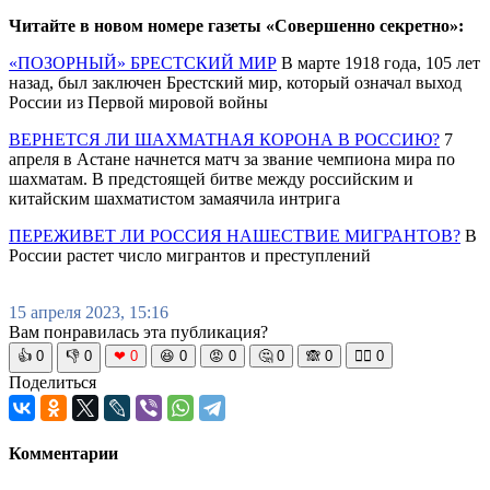
Читайте в новом номере газеты «Совершенно секретно»:
«ПОЗОРНЫЙ» БРЕСТСКИЙ МИР
В марте 1918 года, 105 лет
назад, был заключен Брестский мир, который означал выход
России из Первой мировой войны
ВЕРНЕТСЯ ЛИ ШАХМАТНАЯ КОРОНА В РОССИЮ?
7
апреля в Астане начнется матч за звание чемпиона мира по
шахматам. В предстоящей битве между российским и
китайским шахматистом замаячила интрига
ПЕРЕЖИВЕТ ЛИ РОССИЯ НАШЕСТВИЕ МИГРАНТОВ?
В
России растет число мигрантов и преступлений
15 апреля 2023, 15:16
Вам понравилась эта публикация?
👍
0
👎
0
❤
0
😆
0
😡
0
🤔
0
🙈
0
🧘‍♀️
0
Поделиться
Комментарии