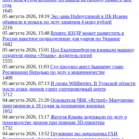
суда
1645
05 августа 2026, 19:19
Экс-зама Набиуллиной в ЦБ Исаева
объявили в розыск по делу хищения 4 млрд рублей
2216
05 августа 2026, 15:48
Reuters: КНДР может разместить в
России ракетное подразделение для ударов по Украине
1682
05 августа 2026, 15:01
Под Екатеринбургом взорвали машину
создателя дрона «Упырь», водитель погиб
1555
05 августа 2026, 11:03
Суд продлил арест бывшему главе
Росавиации Нерадько по делу о мошенничестве
1409
05 августа 2026, 07:13
И снова Wildberries. В Тульской области
после атаки дронов горит сортировочный центр
5712
04 августа 2026, 21:20
Основателя ЧВК «Ястреб» Марущенко
приговорили к 18 годам за похищение военных
1952
04 августа 2026, 15:17
Жителя Крыма задержали по делу о
производстве дронов при помощи 3D‑принтера
1732
04 августа 2026, 13:52
Грузовики экс-начальника ГАИ