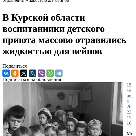
отравились жидкостью для вейпов
В Курской области
воспитанники детского
приюта массово отравились
жидкостью для вейпов
Поделиться
Подписаться на обновления
15
ап
рел
я
20
23,
15:
16
Мн