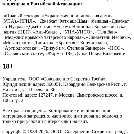
запрещена в Российской Федерации:
«Правый сектор», «Украинская повстанческая армия»
(УПА),«ИГИЛ», «Джабхат Фатх аш-Шам» (бывшая «Джабхат
ан-Нусра», «Джебхат ан-Нусра»), Национал-Большевистская
партия (НБП), «Аль-Каида», «УНА-УНСО», «Талибан»,
«Меджлис крымско-татарского народа», «Свидетели Иеговы»,
«Мизантропик Дивижн», «Братство» Корчинского,
«Артподготовка», «Тризуб им. Степана Бандеры», «НСО»,
«Славянский союз», «Формат-18», Дуров Павел Валерьевич.
18+
Учредитель: ООО «Совершенно Секретно Трейд».
Юридический адрес: 360051, Кабардино-Балкарская Респ., г.
Нальчик, ул. Пачева, д. 36
Почтовый адрес: 127247, г. Москва, Дмитровское шоссе, д.
100, стр. 2
Все права защищены. Копирование и использование
материалов запрещено, частичное цитирование возможно
только при условии гиперссылки на сайт.
Copyright © 1989-2026. ООО "Совершенно Секретно Трейд".