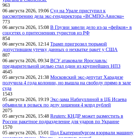
963
06 августа 2026, 19:06
Суд на Урале приступил к
рассмотрению дела экс-гендиректора «ВСМПО-Ависма»
773
06 августа 2026, 15:08
В Грузии завели дело из-за «фейков» в
соцсетях о притеснениях туристов из РФ
854
06 августа 2026, 12:14
Трамп пригрозил тюрьмой
допустившим утечку данных о нехватке ракет у США
807
06 августа 2026, 09:34
ВСУ атаковали Ярославль:
предварительной целью стал один из крупнейших НПЗ
4645
05 августа 2026, 21:38
Московский экс-депутат Харадизе
получила 4 года колонии, но вышла на свободу прямо в зале
суда
1543
05 августа 2026, 19:19
Экс-зама Набиуллиной в ЦБ Исаева
объявили в розыск по делу хищения 4 млрд рублей
2075
05 августа 2026, 15:48
Reuters: КНДР может разместить в
России ракетное подразделение для ударов по Украине
1570
05 августа 2026, 15:01
Под Екатеринбургом взорвали машину