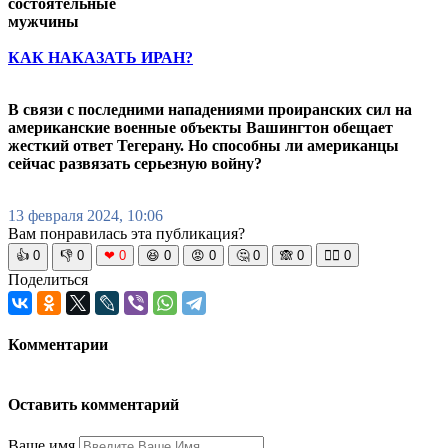
состоятельные
мужчины
КАК НАКАЗАТЬ ИРАН?
В связи с последними нападениями проиранских сил на
американские военные объекты Вашингтон обещает
жесткий ответ Тегерану. Но способны ли американцы
сейчас развязать серьезную войну?
13 февраля 2024, 10:06
Вам понравилась эта публикация?
👍
0
👎
0
❤
0
😆
0
😡
0
🤔
0
🙈
0
🧘‍♀️
0
Поделиться
Комментарии
Оставить комментарий
Ваше имя