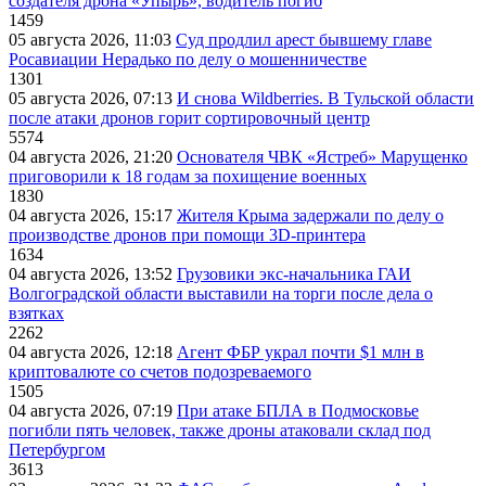
создателя дрона «Упырь», водитель погиб
1459
05 августа 2026, 11:03
Суд продлил арест бывшему главе
Росавиации Нерадько по делу о мошенничестве
1301
05 августа 2026, 07:13
И снова Wildberries. В Тульской области
после атаки дронов горит сортировочный центр
5574
04 августа 2026, 21:20
Основателя ЧВК «Ястреб» Марущенко
приговорили к 18 годам за похищение военных
1830
04 августа 2026, 15:17
Жителя Крыма задержали по делу о
производстве дронов при помощи 3D‑принтера
1634
04 августа 2026, 13:52
Грузовики экс-начальника ГАИ
Волгоградской области выставили на торги после дела о
взятках
2262
04 августа 2026, 12:18
Агент ФБР украл почти $1 млн в
криптовалюте со счетов подозреваемого
1505
04 августа 2026, 07:19
При атаке БПЛА в Подмосковье
погибли пять человек, также дроны атаковали склад под
Петербургом
3613