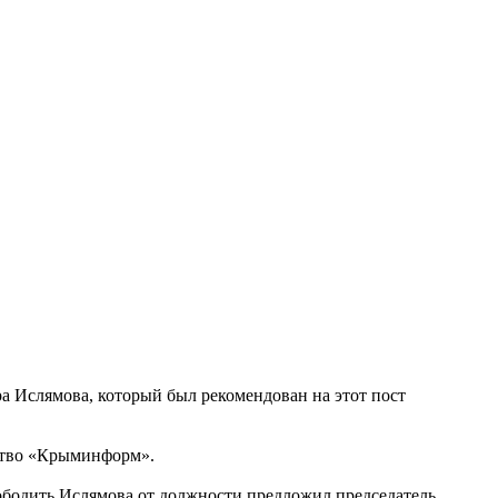
а Ислямова, который был рекомендован на этот пост
тство «Крыминформ».
вободить Ислямова от должности предложил председатель