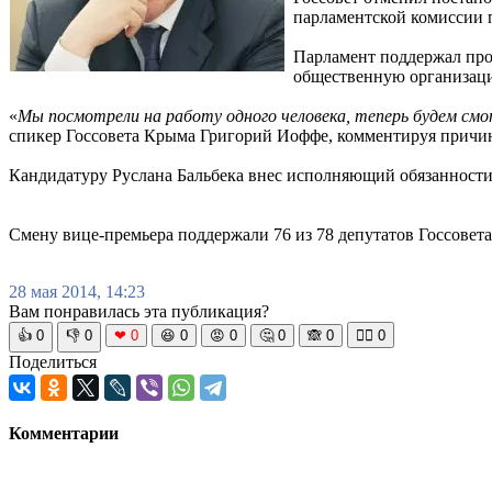
парламентской комиссии 
Парламент поддержал про
общественную организац
«
Мы посмотрели на работу одного человека, теперь будем см
спикер Госсовета Крыма Григорий Иоффе, комментируя причин
Кандидатуру Руслана Бальбека внес исполняющий обязанности
Смену вице-премьера поддержали 76 из 78 депутатов Госсовета
28 мая 2014, 14:23
Вам понравилась эта публикация?
👍
0
👎
0
❤
0
😆
0
😡
0
🤔
0
🙈
0
🧘‍♀️
0
Поделиться
Комментарии