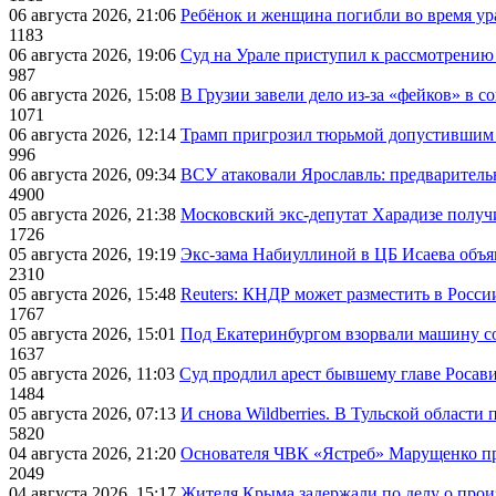
06 августа 2026, 21:06
Ребёнок и женщина погибли во время ур
1183
06 августа 2026, 19:06
Суд на Урале приступил к рассмотрени
987
06 августа 2026, 15:08
В Грузии завели дело из-за «фейков» в с
1071
06 августа 2026, 12:14
Трамп пригрозил тюрьмой допустившим 
996
06 августа 2026, 09:34
ВСУ атаковали Ярославль: предварител
4900
05 августа 2026, 21:38
Московский экс-депутат Харадизе получи
1726
05 августа 2026, 19:19
Экс-зама Набиуллиной в ЦБ Исаева объя
2310
05 августа 2026, 15:48
Reuters: КНДР может разместить в Росси
1767
05 августа 2026, 15:01
Под Екатеринбургом взорвали машину со
1637
05 августа 2026, 11:03
Суд продлил арест бывшему главе Росав
1484
05 августа 2026, 07:13
И снова Wildberries. В Тульской области
5820
04 августа 2026, 21:20
Основателя ЧВК «Ястреб» Марущенко пр
2049
04 августа 2026, 15:17
Жителя Крыма задержали по делу о про