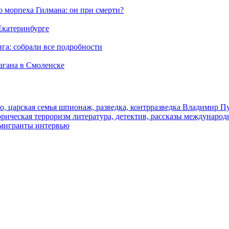
морпеха Гилмана: он при смерти?
 Екатеринбурге
га: собрали все подробности
агана в Смоленске
о, царская семья
шпионаж, разведка, контрразведка
Владимир П
торическая
терроризм
литература, детектив, рассказы
международ
 мигранты
интервью