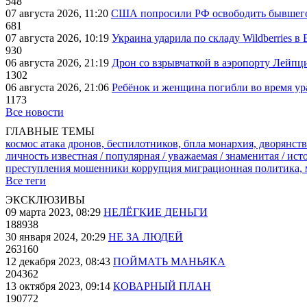
548
07 августа 2026, 11:20
США попросили РФ освободить бывшего 
681
07 августа 2026, 10:19
Украина ударила по складу Wildberries в
930
06 августа 2026, 21:19
Дрон со взрывчаткой в аэропорту Лейпци
1302
06 августа 2026, 21:06
Ребёнок и женщина погибли во время ур
1173
Все новости
ГЛАВНЫЕ ТЕМЫ
космос
атака дронов, беспилотников, бпла
монархия, дворянств
личность известная / популярная / уважаемая / знаменитая / ис
преступления
мошенники
коррупция
миграционная политика,
Все теги
ЭКСКЛЮЗИВЫ
09 марта 2023, 08:29
НЕЛЁГКИЕ ДЕНЬГИ
188938
30 января 2024, 20:29
НЕ ЗА ЛЮДЕЙ
263160
12 декабря 2023, 08:43
ПОЙМАТЬ МАНЬЯКА
204362
13 октября 2023, 09:14
КОВАРНЫЙ ПЛАН
190772