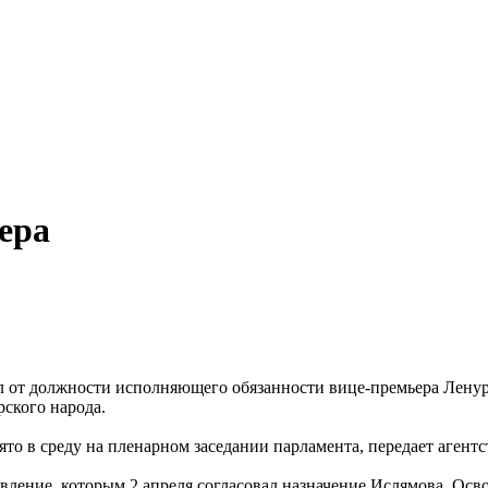
ера
л от должности исполняющего обязанности вице-премьера Ленур
ского народа.
то в среду на пленарном заседании парламента, передает аген
вление, которым 2 апреля согласовал назначение Ислямова. Ос