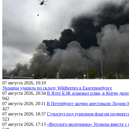
07 августа 2026, 10:19
Украина ударила по складу Wildberries в Екатеринбурге
07 августа 2026, 20:34
В Ялте БЭК атаковал пляж, в Керчи дрон
942
07 августа 2026, 20:11
В Петербурге заочно арестовали Лидию 
427
07 августа 2026, 18:37
Сухогруз под турецким флагом подвергс
523
07 августа 2026, 17:13
«Веселого молочника» Уолкера вместе с 