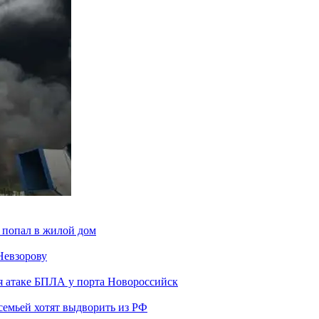
 попал в жилой дом
Невзорову
я атаке БПЛА у порта Новороссийск
семьей хотят выдворить из РФ