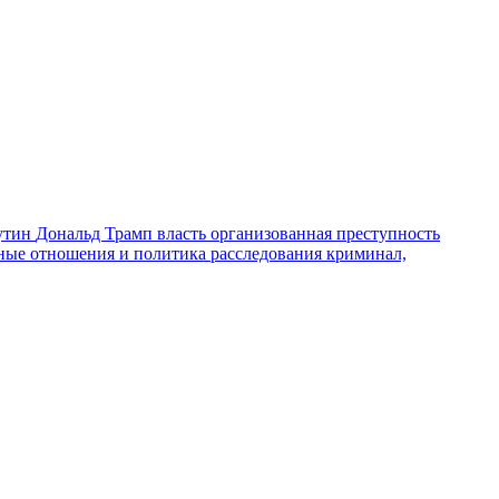
утин
Дональд Трамп
власть
организованная преступность
ные отношения и политика
расследования
криминал,