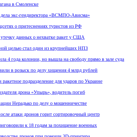
агана в Смоленске
ю дела экс-гендиректора «ВСМПО-Ависма»
оцсетях о притеснениях туристов из РФ
утечку данных о нехватке ракет у США
ьной целью стал один из крупнейших НПЗ
ла 4 года колонии, но вышла на свободу прямо в зале суда
вили в розыск по делу хищения 4 млрд рублей
и ракетное подразделение для ударов по Украине
здателя дрона «Упырь», водитель погиб
иации Нерадько по делу о мошенничестве
 после атаки дронов горит сортировочный центр
иговорили к 18 годам за похищение военных
изводстве дронов при помощи 3D‑принтера