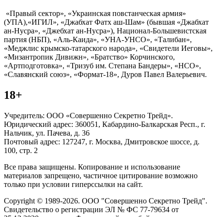
«Правый сектор», «Украинская повстанческая армия»
(УПА),«ИГИЛ», «Джабхат Фатх аш-Шам» (бывшая «Джабхат
ан-Нусра», «Джебхат ан-Нусра»), Национал-Большевистская
партия (НБП), «Аль-Каида», «УНА-УНСО», «Талибан»,
«Меджлис крымско-татарского народа», «Свидетели Иеговы»,
«Мизантропик Дивижн», «Братство» Корчинского,
«Артподготовка», «Тризуб им. Степана Бандеры», «НСО»,
«Славянский союз», «Формат-18», Дуров Павел Валерьевич.
18+
Учредитель: ООО «Совершенно Секретно Трейд».
Юридический адрес: 360051, Кабардино-Балкарская Респ., г.
Нальчик, ул. Пачева, д. 36
Почтовый адрес: 127247, г. Москва, Дмитровское шоссе, д.
100, стр. 2
Все права защищены. Копирование и использование
материалов запрещено, частичное цитирование возможно
только при условии гиперссылки на сайт.
Copyright © 1989-2026. ООО "Совершенно Секретно Трейд".
Свидетельство о регистрации ЭЛ № ФС 77-79634 от