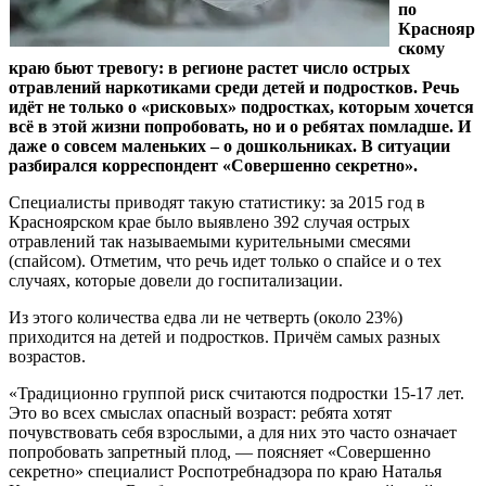
по
Краснояр
скому
краю бьют тревогу: в регионе растет число острых
отравлений наркотиками среди детей и подростков. Речь
идёт не только о «рисковых» подростках, которым хочется
всё в этой жизни попробовать, но и о ребятах помладше. И
даже о совсем маленьких – о дошкольниках. В ситуации
разбирался корреспондент «Совершенно секретно».
Специалисты приводят такую статистику: за 2015 год в
Красноярском крае было выявлено 392 случая острых
отравлений так называемыми курительными смесями
(спайсом). Отметим, что речь идет только о спайсе и о тех
случаях, которые довели до госпитализации.
Из этого количества едва ли не четверть (около 23%)
приходится на детей и подростков. Причём самых разных
возрастов.
«Традиционно группой риск считаются подростки 15-17 лет.
Это во всех смыслах опасный возраст: ребята хотят
почувствовать себя взрослыми, а для них это часто означает
попробовать запретный плод, — поясняет «Совершенно
секретно» специалист Роспотребнадзора по краю Наталья