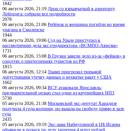
1842
06 августа 2026, 21:19
Дрон со взрывчаткой в аэропорту
Лейпцига: собрали все подробности
2078
06 августа 2026, 21:06
Ребёнок и женщина погибли во время
урагана в Смоленске
1944
06 августа 2026, 19:06
Суд на Урале приступил к
рассмотрению дела экс-гендиректора «ВСМПО-Ависма»
1731
06 августа 2026, 15:08
В Грузии завели дело из-за «фейков» в
соцсетях о притеснениях туристов из РФ
1815
06 августа 2026, 12:14
Трамп пригрозил тюрьмой
допустившим утечку данных о нехватке ракет у США
1662
06 августа 2026, 09:34
ВСУ атаковали Ярославль:
предварительной целью стал один из крупнейших НПЗ
5730
05 августа 2026, 21:38
Московский экс-депутат Харадизе
получила 4 года колонии, но вышла на свободу прямо в зале
суда
2435
05 августа 2026, 19:19
Экс-зама Набиуллиной в ЦБ Исаева
объявили в розыск по делу хищения 4 млрд рублей