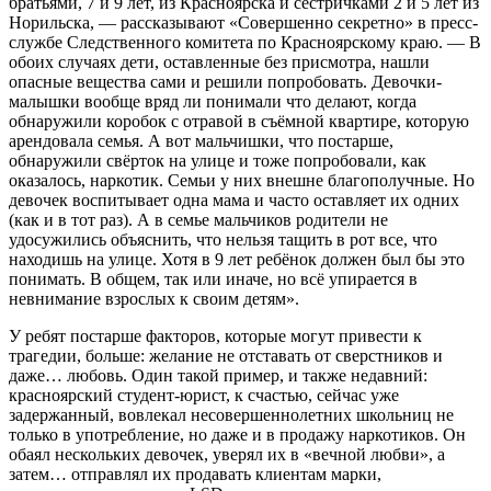
братьями, 7 и 9 лет, из Красноярска и сестричками 2 и 5 лет из
Норильска, — рассказывают «Совершенно секретно» в пресс-
службе Следственного комитета по Красноярскому краю. — В
обоих случаях дети, оставленные без присмотра, нашли
опасные вещества сами и решили попробовать. Девочки-
малышки вообще вряд ли понимали что делают, когда
обнаружили коробок с отравой в съёмной квартире, которую
арендовала семья. А вот мальчишки, что постарше,
обнаружили свёрток на улице и тоже попробовали, как
оказалось, наркотик. Семьи у них внешне благополучные. Но
девочек воспитывает одна мама и часто оставляет их одних
(как и в тот раз). А в семье мальчиков родители не
удосужились объяснить, что нельзя тащить в рот все, что
находишь на улице. Хотя в 9 лет ребёнок должен был бы это
понимать. В общем, так или иначе, но всё упирается в
невнимание взрослых к своим детям».
У ребят постарше факторов, которые могут привести к
трагедии, больше: желание не отставать от сверстников и
даже… любовь. Один такой пример, и также недавний:
красноярский студент-юрист, к счастью, сейчас уже
задержанный, вовлекал несовершеннолетних школьниц не
только в употребление, но даже и в продажу наркотиков. Он
обаял нескольких девочек, уверял их в «вечной любви», а
затем… отправлял их продавать клиентам марки,