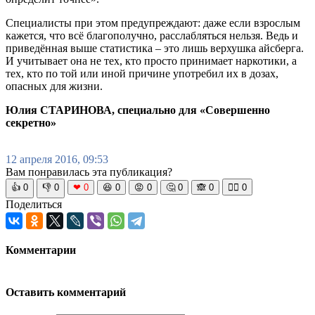
Специалисты при этом предупреждают: даже если взрослым
кажется, что всё благополучно, расслабляться нельзя. Ведь и
приведённая выше статистика – это лишь верхушка айсберга.
И учитывает она не тех, кто просто принимает наркотики, а
тех, кто по той или иной причине употребил их в дозах,
опасных для жизни.
Юлия СТАРИНОВА, специально для «Совершенно
секретно»
12 апреля 2016, 09:53
Вам понравилась эта публикация?
👍
0
👎
0
❤
0
😆
0
😡
0
🤔
0
🙈
0
🧘‍♀️
0
Поделиться
Комментарии
Оставить комментарий