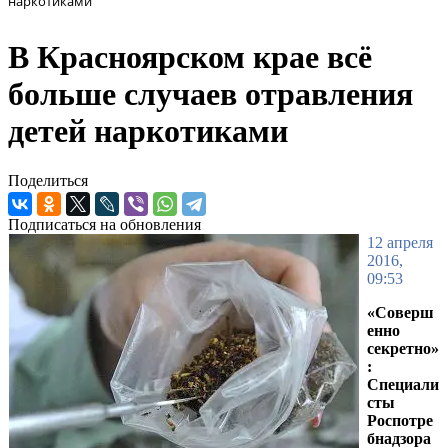
наркотиками
В Красноярском крае всё
больше случаев отравления
детей наркотиками
Поделиться
Подписаться на обновления
12 апреля
2016,
09:53
«Соверш
енно
секретно»
:
Специали
сты
Роспотре
бнадзора