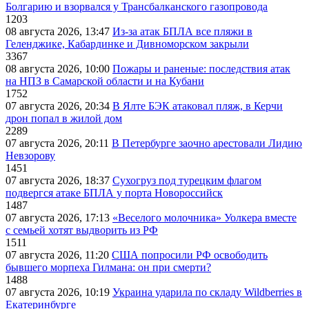
Болгарию и взорвался у Трансбалканского газопровода
1203
08 августа 2026, 13:47
Из-за атак БПЛА все пляжи в
Геленджике, Кабардинке и Дивноморском закрыли
3367
08 августа 2026, 10:00
Пожары и раненые: последствия атак
на НПЗ в Самарской области и на Кубани
1752
07 августа 2026, 20:34
В Ялте БЭК атаковал пляж, в Керчи
дрон попал в жилой дом
2289
07 августа 2026, 20:11
В Петербурге заочно арестовали Лидию
Невзорову
1451
07 августа 2026, 18:37
Сухогруз под турецким флагом
подвергся атаке БПЛА у порта Новороссийск
1487
07 августа 2026, 17:13
«Веселого молочника» Уолкера вместе
с семьей хотят выдворить из РФ
1511
07 августа 2026, 11:20
США попросили РФ освободить
бывшего морпеха Гилмана: он при смерти?
1488
07 августа 2026, 10:19
Украина ударила по складу Wildberries в
Екатеринбурге