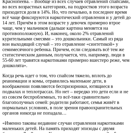
Краснопеева. – Вообще из всех случаев отравлений спайсами,
во всех возрастных категориях, на подростков этого возраста
приходится доля в 14%. Но, что печально, в последнее время
всё чаще фиксируются наркотический отравления и у детей до
14 лет. Причём в этом возрасте у девочек примерно втрое
чаще, чем у мальчиков (дальше картина меняется на
противоположную). И, наконец, около 2% отравлений
курительными смесями – это дошкольники. Самый из ряда
вон выходящий случай – это отравление «синтетикой» у
семимесячного ребенка. Причем, если следовать всё тем же
статистическим данным, получается, что, например, люди в
55-60 лет травятся наркотиками примерно вшестеро реже, чем
дошколята».
Когда речь идет о том, что спайсом тяжело, вплоть до
реанимации и комы, отравились маленькие дети, в
воображении появляются беспризорники, ютящиеся в
подвалах и теплотрассах. Но нет – нередко это дети если и не
из совсем беспроблемных, то всё-таки сравнительно
благополучных семей: родители работают, семья живёт в
нормальных условиях, в поле зрения правоохранительных
органов никогда не попадала…
«Именно таковы недавние случаи отравления наркотиками
маленьких детей. На память приходят эпизоды с двумя