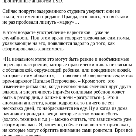
пропитанные аналогом LSD.
Сейчас подруги задержанного студента уверяют: они не
знали, что именно продают. Правда, сознались, что всё-таки
не раз пробовали лизнуть «марку»…
В этом возрасте употребление наркотиков – уже не
случайность. При этом врачи говорят: тревожные симптомы,
указывающие на это, появляются задолго до того, как
сформировалась зависимость.
«На начальном этапе это могут быть резкие и необъяснимые
перепады настроения, которые практически никак не связаны
с обстановкой, окружающей ребенка, или поведением людей,
которые с ним общаются, — поясняет «Совершенно секретно»
врач-нарколог Наталья Петроченко. – Кроме того, это
изменение ритма сна, когда необъяснимо сменяют друг друга
вялость и энергичность (причём сонливым ребенок может
быть в разгар дня, а ближе к ночи «разгуляться»). Это и
аномалии аппетита, когда подросток то ничего не ест
несколько дней, то набрасывается на еду. Ну а когда из дома
начинают пропадать вещи, которые легко можно сбыть
(золото, техника и т.д.) – можно считать, что зависимость уже
сформировалась. Я, конечно, сейчас говорю о тех признаках,
на которые могут обратить внимание сами родители. Врач всё
определит точнее».