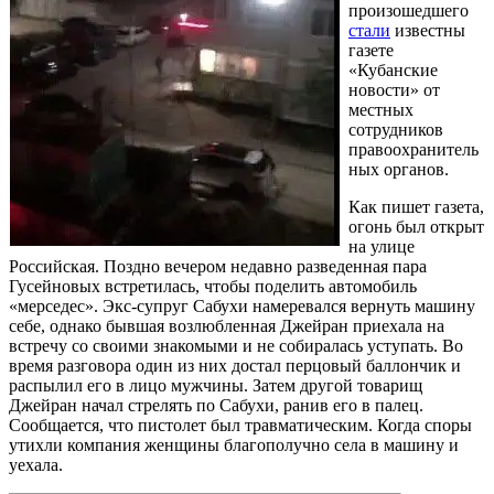
произошедшего
стали
известны
газете
«Кубанские
новости» от
местных
сотрудников
правоохранитель
ных органов.
Как пишет газета,
огонь был открыт
на улице
Российская. Поздно вечером недавно разведенная пара
Гусейновых встретилась, чтобы поделить автомобиль
«мерседес». Экс-супруг Сабухи намеревался вернуть машину
себе, однако бывшая возлюбленная Джейран приехала на
встречу со своими знакомыми и не собиралась уступать. Во
время разговора один из них достал перцовый баллончик и
распылил его в лицо мужчины. Затем другой товарищ
Джейран начал стрелять по Сабухи, ранив его в палец.
Сообщается, что пистолет был травматическим. Когда споры
утихли компания женщины благополучно села в машину и
уехала.