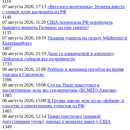
1110
07 августа 2026, 17:13
«Веселого молочника» Уолкера вместе
с семьей хотят выдворить из РФ
1140
07 августа 2026, 11:20
США попросили РФ освободить
бывшего морпеха Гилмана: он при смерти?
1135
07 августа 2026, 10:19
Украина ударила по складу Wildberries в
Екатеринбурге
1407
06 августа 2026, 21:19
Дрон со взрывчаткой в аэропорту
Лейпцига: собрали все подробности
1733
06 августа 2026, 21:06
Ребёнок и женщина погибли во время
урагана в Смоленске
1596
06 августа 2026, 19:06
Суд на Урале приступил к
рассмотрению дела экс-гендиректора «ВСМПО-Ависма»
1385
06 августа 2026, 15:08
В Грузии завели дело из-за «фейков» в
соцсетях о притеснениях туристов из РФ
1465
06 августа 2026, 12:14
Трамп пригрозил тюрьмой
допустившим утечку данных о нехватке ракет у США
1349