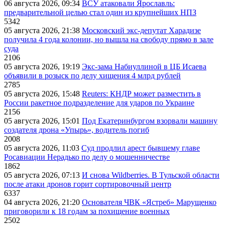
06 августа 2026, 09:34
ВСУ атаковали Ярославль:
предварительной целью стал один из крупнейших НПЗ
5342
05 августа 2026, 21:38
Московский экс-депутат Харадизе
получила 4 года колонии, но вышла на свободу прямо в зале
суда
2106
05 августа 2026, 19:19
Экс-зама Набиуллиной в ЦБ Исаева
объявили в розыск по делу хищения 4 млрд рублей
2785
05 августа 2026, 15:48
Reuters: КНДР может разместить в
России ракетное подразделение для ударов по Украине
2156
05 августа 2026, 15:01
Под Екатеринбургом взорвали машину
создателя дрона «Упырь», водитель погиб
2008
05 августа 2026, 11:03
Суд продлил арест бывшему главе
Росавиации Нерадько по делу о мошенничестве
1862
05 августа 2026, 07:13
И снова Wildberries. В Тульской области
после атаки дронов горит сортировочный центр
6337
04 августа 2026, 21:20
Основателя ЧВК «Ястреб» Марущенко
приговорили к 18 годам за похищение военных
2502