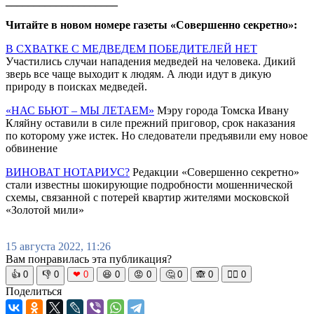
____________________
Читайте в новом номере газеты «Совершенно секретно»:
В СХВАТКЕ С МЕДВЕДЕМ ПОБЕДИТЕЛЕЙ НЕТ
Участились случаи нападения медведей на человека. Дикий
зверь все чаще выходит к людям. А люди идут в дикую
природу в поисках медведей.
«НАС БЬЮТ – МЫ ЛЕТАЕМ»
Мэру города Томска Ивану
Кляйну оставили в силе прежний приговор, срок наказания
по которому уже истек. Но следователи предъявили ему новое
обвинение
ВИНОВАТ НОТАРИУС?
Редакции «Совершенно секретно»
стали известны шокирующие подробности мошеннической
схемы, связанной с потерей квартир жителями московской
«Золотой мили»
15 августа 2022, 11:26
Вам понравилась эта публикация?
👍
0
👎
0
❤
0
😆
0
😡
0
🤔
0
🙈
0
🧘‍♀️
0
Поделиться