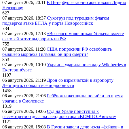
07 августа 2026, 20:11
В Петербурге заочно арестовали Лидию
Невзорову
627
07 августа 2026, 18:37
Сухогруз под турецким флагом
подвергся атаке БПЛА у порта Новороссийск
734
07 августа 2026, 17:13
«Веселого молочника» Уолкера вместе
с семьей хотят выдворить из РФ
755
07 августа 2026, 11:20
США попросили РФ освободить
бывшего морпеха Гилмана: он при смерти?
853
07 августа 2026, 10:19
Украина ударила по складу Wildberries в
Екатеринбурге
1107
06 августа 2026, 21:19
Дрон со взрывчаткой в аэропорту
Лейпцига: собрали все подробности
1458
06 августа 2026, 21:06
Ребёнок и женщина погибли во время
урагана в Смоленске
1319
06 августа 2026, 19:06
Суд на Урале приступил к
рассмотрению дела экс-гендиректора «ВСМПО-Ависма»
1121
06 августа 2026, 15:08
В Грузии завели дело из-за «фейков» в