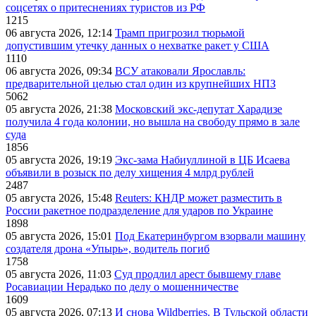
соцсетях о притеснениях туристов из РФ
1215
06 августа 2026, 12:14
Трамп пригрозил тюрьмой
допустившим утечку данных о нехватке ракет у США
1110
06 августа 2026, 09:34
ВСУ атаковали Ярославль:
предварительной целью стал один из крупнейших НПЗ
5062
05 августа 2026, 21:38
Московский экс-депутат Харадизе
получила 4 года колонии, но вышла на свободу прямо в зале
суда
1856
05 августа 2026, 19:19
Экс-зама Набиуллиной в ЦБ Исаева
объявили в розыск по делу хищения 4 млрд рублей
2487
05 августа 2026, 15:48
Reuters: КНДР может разместить в
России ракетное подразделение для ударов по Украине
1898
05 августа 2026, 15:01
Под Екатеринбургом взорвали машину
создателя дрона «Упырь», водитель погиб
1758
05 августа 2026, 11:03
Суд продлил арест бывшему главе
Росавиации Нерадько по делу о мошенничестве
1609
05 августа 2026, 07:13
И снова Wildberries. В Тульской области