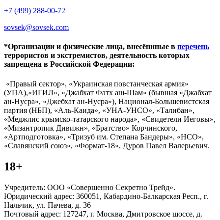
+7 (499) 288-00-72
sovsek@sovsek.com
*Организации и физические лица, внесённные в
перечень
террористов и экстремистов, деятельность которых
запрещена в Российской Федерации:
«Правый сектор», «Украинская повстанческая армия»
(УПА),«ИГИЛ», «Джабхат Фатх аш-Шам» (бывшая «Джабхат
ан-Нусра», «Джебхат ан-Нусра»), Национал-Большевистская
партия (НБП), «Аль-Каида», «УНА-УНСО», «Талибан»,
«Меджлис крымско-татарского народа», «Свидетели Иеговы»,
«Мизантропик Дивижн», «Братство» Корчинского,
«Артподготовка», «Тризуб им. Степана Бандеры», «НСО»,
«Славянский союз», «Формат-18», Дуров Павел Валерьевич.
18+
Учредитель: ООО «Совершенно Секретно Трейд».
Юридический адрес: 360051, Кабардино-Балкарская Респ., г.
Нальчик, ул. Пачева, д. 36
Почтовый адрес: 127247, г. Москва, Дмитровское шоссе, д.