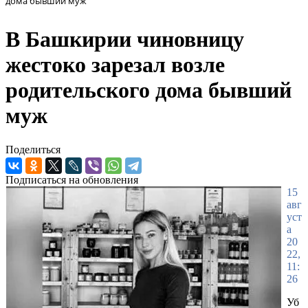
дома бывший муж
В Башкирии чиновницу
жестоко зарезал возле
родительского дома бывший
муж
Поделиться
Подписаться на обновления
15
авг
уст
а
20
22,
11:
26
Уб