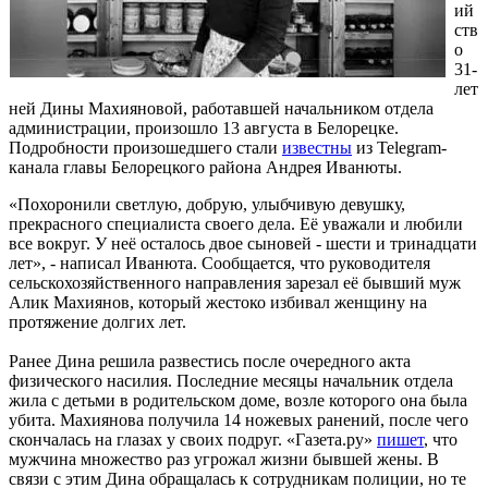
ий
ств
о
31-
лет
ней Дины Махияновой, работавшей начальником отдела
администрации, произошло 13 августа в Белорецке.
Подробности произошедшего стали
известны
из Telegram-
канала главы Белорецкого района Андрея Иванюты.
«Похоронили светлую, добрую, улыбчивую девушку,
прекрасного специалиста своего дела. Еë уважали и любили
все вокруг. У неё осталось двое сыновей - шести и тринадцати
лет», - написал Иванюта. Сообщается, что руководителя
сельскохозяйственного направления зарезал её бывший муж
Алик Махиянов, который жестоко избивал женщину на
протяжение долгих лет.
Ранее Дина решила развестись после очередного акта
физического насилия. Последние месяцы начальник отдела
жила с детьми в родительском доме, возле которого она была
убита. Махиянова получила 14 ножевых ранений, после чего
скончалась на глазах у своих подруг. «Газета.ру»
пишет
, что
мужчина множество раз угрожал жизни бывшей жены. В
связи с этим Дина обращалась к сотрудникам полиции, но те