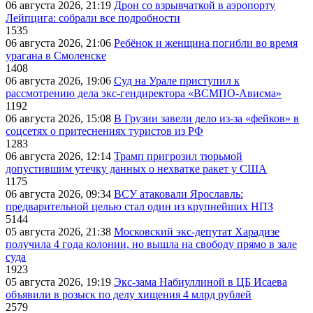
06 августа 2026, 21:19
Дрон со взрывчаткой в аэропорту
Лейпцига: собрали все подробности
1535
06 августа 2026, 21:06
Ребёнок и женщина погибли во время
урагана в Смоленске
1408
06 августа 2026, 19:06
Суд на Урале приступил к
рассмотрению дела экс-гендиректора «ВСМПО-Ависма»
1192
06 августа 2026, 15:08
В Грузии завели дело из-за «фейков» в
соцсетях о притеснениях туристов из РФ
1283
06 августа 2026, 12:14
Трамп пригрозил тюрьмой
допустившим утечку данных о нехватке ракет у США
1175
06 августа 2026, 09:34
ВСУ атаковали Ярославль:
предварительной целью стал один из крупнейших НПЗ
5144
05 августа 2026, 21:38
Московский экс-депутат Харадизе
получила 4 года колонии, но вышла на свободу прямо в зале
суда
1923
05 августа 2026, 19:19
Экс-зама Набиуллиной в ЦБ Исаева
объявили в розыск по делу хищения 4 млрд рублей
2579