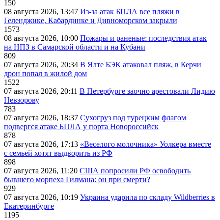
150
08 августа 2026, 13:47
Из-за атак БПЛА все пляжи в
Геленджике, Кабардинке и Дивноморском закрыли
1573
08 августа 2026, 10:00
Пожары и раненые: последствия атак
на НПЗ в Самарской области и на Кубани
809
07 августа 2026, 20:34
В Ялте БЭК атаковал пляж, в Керчи
дрон попал в жилой дом
1522
07 августа 2026, 20:11
В Петербурге заочно арестовали Лидию
Невзорову
783
07 августа 2026, 18:37
Сухогруз под турецким флагом
подвергся атаке БПЛА у порта Новороссийск
878
07 августа 2026, 17:13
«Веселого молочника» Уолкера вместе
с семьей хотят выдворить из РФ
898
07 августа 2026, 11:20
США попросили РФ освободить
бывшего морпеха Гилмана: он при смерти?
929
07 августа 2026, 10:19
Украина ударила по складу Wildberries в
Екатеринбурге
1195