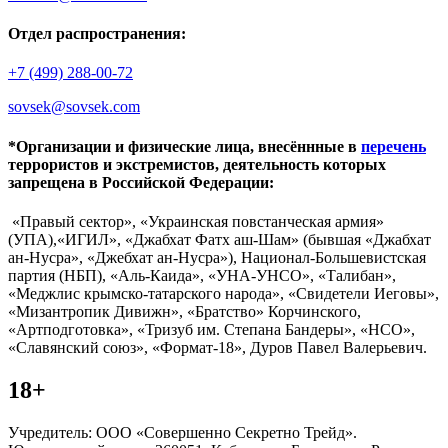
Отдел распространения:
+7 (499) 288-00-72
sovsek@sovsek.com
*Организации и физические лица, внесённные в
перечень
террористов и экстремистов, деятельность которых
запрещена в Российской Федерации:
«Правый сектор», «Украинская повстанческая армия»
(УПА),«ИГИЛ», «Джабхат Фатх аш-Шам» (бывшая «Джабхат
ан-Нусра», «Джебхат ан-Нусра»), Национал-Большевистская
партия (НБП), «Аль-Каида», «УНА-УНСО», «Талибан»,
«Меджлис крымско-татарского народа», «Свидетели Иеговы»,
«Мизантропик Дивижн», «Братство» Корчинского,
«Артподготовка», «Тризуб им. Степана Бандеры», «НСО»,
«Славянский союз», «Формат-18», Дуров Павел Валерьевич.
18+
Учредитель: ООО «Совершенно Секретно Трейд».