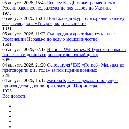
05 августа 2026, 15:48
Reuters: КНДР может разместить в
России ракетное подразделение для ударов по Украине
1973
05 августа 2026, 15:01
Под Екатеринбургом взорвали машину
создателя дрона «Упырь», водитель погиб
1831
05 августа 2026, 11:03
Суд продлил арест бывшему главе
Росавиации Нерадько по делу о мошенничестве
1681
05 августа 2026, 07:13
И снова Wildberries. В Тульской области
после атаки дронов горит сортировочный центр
6080
04 августа 2026, 21:20
Основателя ЧВК «Ястреб» Марущенко
приговорили к 18 годам за похищение военных
2283
04 августа 2026, 15:17
Жителя Крыма задержали по делу о
производстве дронов при помощи 3D‑принтера
1993
Все новости