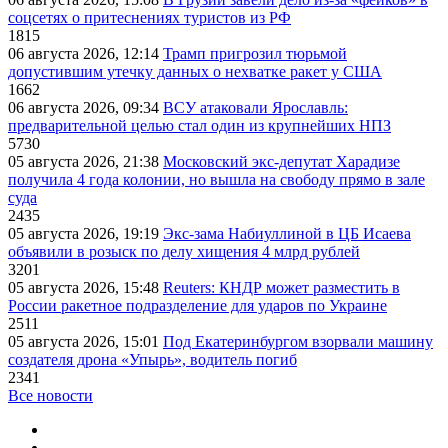
соцсетях о притеснениях туристов из РФ
1815
06 августа 2026, 12:14
Трамп пригрозил тюрьмой
допустившим утечку данных о нехватке ракет у США
1662
06 августа 2026, 09:34
ВСУ атаковали Ярославль:
предварительной целью стал один из крупнейших НПЗ
5730
05 августа 2026, 21:38
Московский экс-депутат Харадизе
получила 4 года колонии, но вышла на свободу прямо в зале
суда
2435
05 августа 2026, 19:19
Экс-зама Набиуллиной в ЦБ Исаева
объявили в розыск по делу хищения 4 млрд рублей
3201
05 августа 2026, 15:48
Reuters: КНДР может разместить в
России ракетное подразделение для ударов по Украине
2511
05 августа 2026, 15:01
Под Екатеринбургом взорвали машину
создателя дрона «Упырь», водитель погиб
2341
Все новости