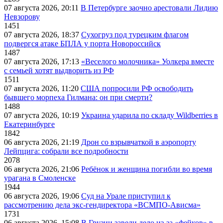
07 августа 2026, 20:11
В Петербурге заочно арестовали Лидию
Невзорову
1451
07 августа 2026, 18:37
Сухогруз под турецким флагом
подвергся атаке БПЛА у порта Новороссийск
1487
07 августа 2026, 17:13
«Веселого молочника» Уолкера вместе
с семьей хотят выдворить из РФ
1511
07 августа 2026, 11:20
США попросили РФ освободить
бывшего морпеха Гилмана: он при смерти?
1488
07 августа 2026, 10:19
Украина ударила по складу Wildberries в
Екатеринбурге
1842
06 августа 2026, 21:19
Дрон со взрывчаткой в аэропорту
Лейпцига: собрали все подробности
2078
06 августа 2026, 21:06
Ребёнок и женщина погибли во время
урагана в Смоленске
1944
06 августа 2026, 19:06
Суд на Урале приступил к
рассмотрению дела экс-гендиректора «ВСМПО-Ависма»
1731
06 августа 2026, 15:08
В Грузии завели дело из-за «фейков» в