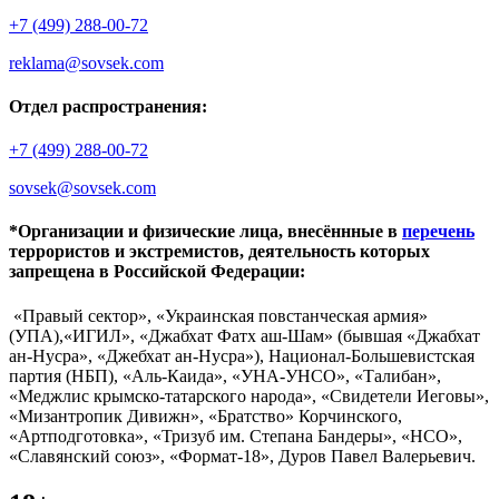
+7 (499) 288-00-72
reklama@sovsek.com
Отдел распространения:
+7 (499) 288-00-72
sovsek@sovsek.com
*Организации и физические лица, внесённные в
перечень
террористов и экстремистов, деятельность которых
запрещена в Российской Федерации:
«Правый сектор», «Украинская повстанческая армия»
(УПА),«ИГИЛ», «Джабхат Фатх аш-Шам» (бывшая «Джабхат
ан-Нусра», «Джебхат ан-Нусра»), Национал-Большевистская
партия (НБП), «Аль-Каида», «УНА-УНСО», «Талибан»,
«Меджлис крымско-татарского народа», «Свидетели Иеговы»,
«Мизантропик Дивижн», «Братство» Корчинского,
«Артподготовка», «Тризуб им. Степана Бандеры», «НСО»,
«Славянский союз», «Формат-18», Дуров Павел Валерьевич.