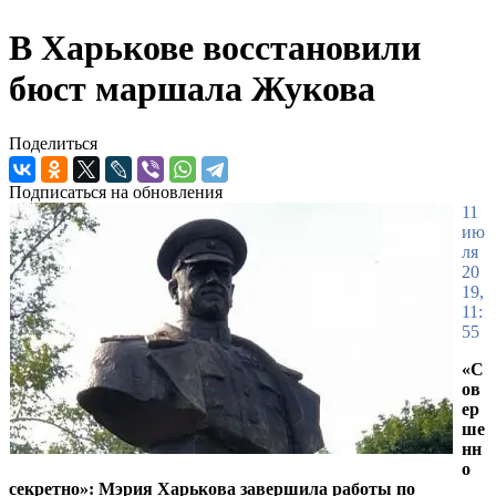
В Харькове восстановили
бюст маршала Жукова
Поделиться
Подписаться на обновления
11
ию
ля
20
19,
11:
55
«С
ов
ер
ше
нн
о
секретно»: Мэрия Харькова завершила работы по