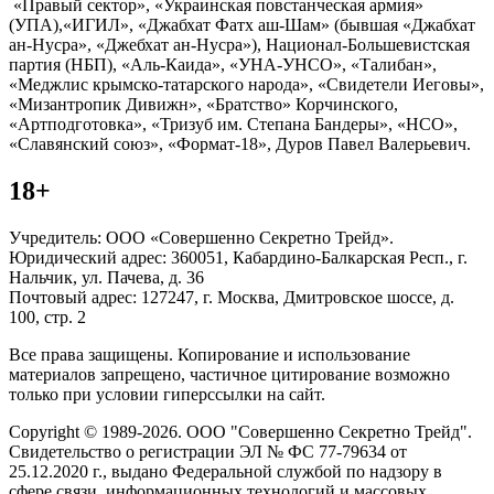
«Правый сектор», «Украинская повстанческая армия»
(УПА),«ИГИЛ», «Джабхат Фатх аш-Шам» (бывшая «Джабхат
ан-Нусра», «Джебхат ан-Нусра»), Национал-Большевистская
партия (НБП), «Аль-Каида», «УНА-УНСО», «Талибан»,
«Меджлис крымско-татарского народа», «Свидетели Иеговы»,
«Мизантропик Дивижн», «Братство» Корчинского,
«Артподготовка», «Тризуб им. Степана Бандеры», «НСО»,
«Славянский союз», «Формат-18», Дуров Павел Валерьевич.
18+
Учредитель: ООО «Совершенно Секретно Трейд».
Юридический адрес: 360051, Кабардино-Балкарская Респ., г.
Нальчик, ул. Пачева, д. 36
Почтовый адрес: 127247, г. Москва, Дмитровское шоссе, д.
100, стр. 2
Все права защищены. Копирование и использование
материалов запрещено, частичное цитирование возможно
только при условии гиперссылки на сайт.
Copyright © 1989-2026. ООО "Совершенно Секретно Трейд".
Свидетельство о регистрации ЭЛ № ФС 77-79634 от
25.12.2020 г., выдано Федеральной службой по надзору в
сфере связи, информационных технологий и массовых