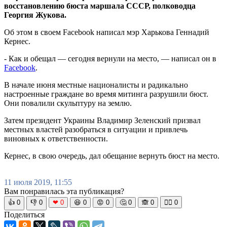
восстановлению бюста маршала СССР, полководца
Георгия Жукова.
Об этом в своем Facebook написал мэр Харькова Геннадий
Кернес.
- Как и обещал — сегодня вернули на место, — написал он в
Facebook
.
В начале июня местные националисты и радикально
настроенные граждане во время митинга разрушили бюст.
Они повалили скульптуру на землю.
Затем президент Украины Владимир Зеленский призвал
местных властей разобраться в ситуации и привлечь
виновных к ответственности.
Кернес, в свою очередь, дал обещание вернуть бюст на место.
11 июля 2019, 11:55
Вам понравилась эта публикация?
👍
0
👎
0
❤
0
😆
0
😡
0
🤔
0
🙈
0
🧘‍♀️
0
Поделиться