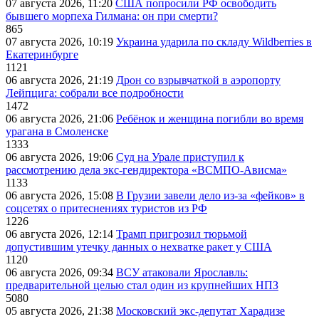
07 августа 2026, 11:20
США попросили РФ освободить
бывшего морпеха Гилмана: он при смерти?
865
07 августа 2026, 10:19
Украина ударила по складу Wildberries в
Екатеринбурге
1121
06 августа 2026, 21:19
Дрон со взрывчаткой в аэропорту
Лейпцига: собрали все подробности
1472
06 августа 2026, 21:06
Ребёнок и женщина погибли во время
урагана в Смоленске
1333
06 августа 2026, 19:06
Суд на Урале приступил к
рассмотрению дела экс-гендиректора «ВСМПО-Ависма»
1133
06 августа 2026, 15:08
В Грузии завели дело из-за «фейков» в
соцсетях о притеснениях туристов из РФ
1226
06 августа 2026, 12:14
Трамп пригрозил тюрьмой
допустившим утечку данных о нехватке ракет у США
1120
06 августа 2026, 09:34
ВСУ атаковали Ярославль:
предварительной целью стал один из крупнейших НПЗ
5080
05 августа 2026, 21:38
Московский экс-депутат Харадизе