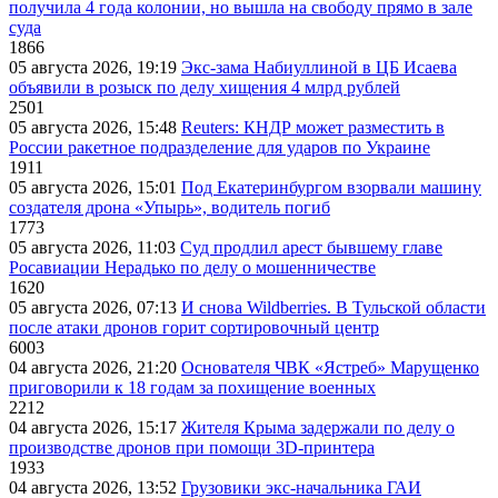
получила 4 года колонии, но вышла на свободу прямо в зале
суда
1866
05 августа 2026, 19:19
Экс-зама Набиуллиной в ЦБ Исаева
объявили в розыск по делу хищения 4 млрд рублей
2501
05 августа 2026, 15:48
Reuters: КНДР может разместить в
России ракетное подразделение для ударов по Украине
1911
05 августа 2026, 15:01
Под Екатеринбургом взорвали машину
создателя дрона «Упырь», водитель погиб
1773
05 августа 2026, 11:03
Суд продлил арест бывшему главе
Росавиации Нерадько по делу о мошенничестве
1620
05 августа 2026, 07:13
И снова Wildberries. В Тульской области
после атаки дронов горит сортировочный центр
6003
04 августа 2026, 21:20
Основателя ЧВК «Ястреб» Марущенко
приговорили к 18 годам за похищение военных
2212
04 августа 2026, 15:17
Жителя Крыма задержали по делу о
производстве дронов при помощи 3D‑принтера
1933
04 августа 2026, 13:52
Грузовики экс-начальника ГАИ