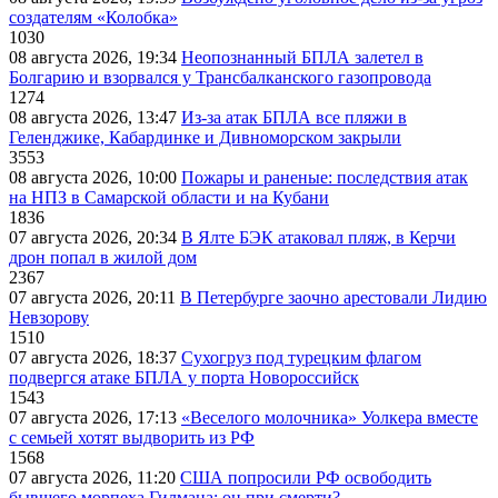
создателям «Колобка»
1030
08 августа 2026, 19:34
Неопознанный БПЛА залетел в
Болгарию и взорвался у Трансбалканского газопровода
1274
08 августа 2026, 13:47
Из-за атак БПЛА все пляжи в
Геленджике, Кабардинке и Дивноморском закрыли
3553
08 августа 2026, 10:00
Пожары и раненые: последствия атак
на НПЗ в Самарской области и на Кубани
1836
07 августа 2026, 20:34
В Ялте БЭК атаковал пляж, в Керчи
дрон попал в жилой дом
2367
07 августа 2026, 20:11
В Петербурге заочно арестовали Лидию
Невзорову
1510
07 августа 2026, 18:37
Сухогруз под турецким флагом
подвергся атаке БПЛА у порта Новороссийск
1543
07 августа 2026, 17:13
«Веселого молочника» Уолкера вместе
с семьей хотят выдворить из РФ
1568
07 августа 2026, 11:20
США попросили РФ освободить
бывшего морпеха Гилмана: он при смерти?