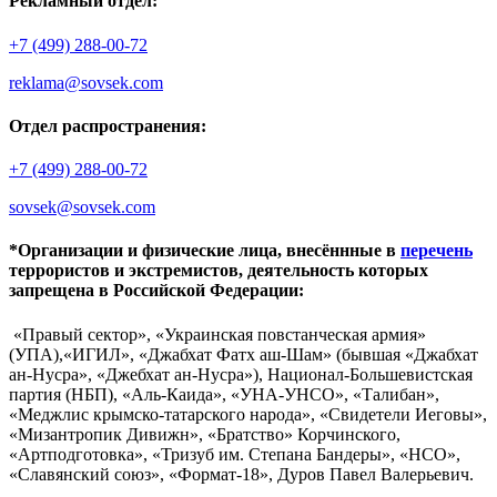
Рекламный отдел:
+7 (499) 288-00-72
reklama@sovsek.com
Отдел распространения:
+7 (499) 288-00-72
sovsek@sovsek.com
*Организации и физические лица, внесённные в
перечень
террористов и экстремистов, деятельность которых
запрещена в Российской Федерации:
«Правый сектор», «Украинская повстанческая армия»
(УПА),«ИГИЛ», «Джабхат Фатх аш-Шам» (бывшая «Джабхат
ан-Нусра», «Джебхат ан-Нусра»), Национал-Большевистская
партия (НБП), «Аль-Каида», «УНА-УНСО», «Талибан»,
«Меджлис крымско-татарского народа», «Свидетели Иеговы»,
«Мизантропик Дивижн», «Братство» Корчинского,
«Артподготовка», «Тризуб им. Степана Бандеры», «НСО»,
«Славянский союз», «Формат-18», Дуров Павел Валерьевич.