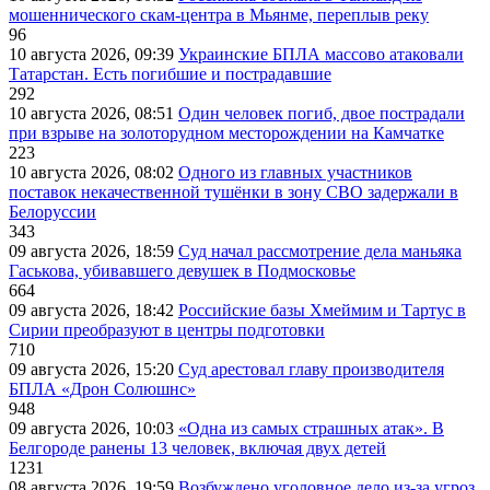
мошеннического скам-центра в Мьянме, переплыв реку
96
10 августа 2026, 09:39
Украинские БПЛА массово атаковали
Татарстан. Есть погибшие и пострадавшие
292
10 августа 2026, 08:51
Один человек погиб, двое пострадали
при взрыве на золоторудном месторождении на Камчатке
223
10 августа 2026, 08:02
Одного из главных участников
поставок некачественной тушёнки в зону СВО задержали в
Белоруссии
343
09 августа 2026, 18:59
Суд начал рассмотрение дела маньяка
Гаськова, убивавшего девушек в Подмосковье
664
09 августа 2026, 18:42
Российские базы Хмеймим и Тартус в
Сирии преобразуют в центры подготовки
710
09 августа 2026, 15:20
Суд арестовал главу производителя
БПЛА «Дрон Солюшнс»
948
09 августа 2026, 10:03
«Одна из самых страшных атак». В
Белгороде ранены 13 человек, включая двух детей
1231
08 августа 2026, 19:59
Возбуждено уголовное дело из-за угроз