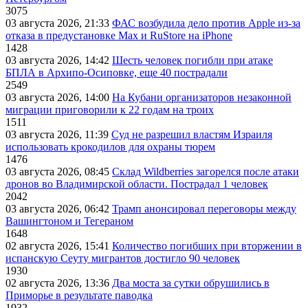
3075
03 августа 2026, 21:33
ФАС возбудила дело против Apple из-за
отказа в предустановке Max и RuStore на iPhone
1428
03 августа 2026, 14:42
Шесть человек погибли при атаке
БПЛА в Архипо-Осиповке, еще 40 пострадали
2549
03 августа 2026, 14:00
На Кубани организаторов незаконной
миграции приговорили к 22 годам на троих
1511
03 августа 2026, 11:39
Суд не разрешил властям Израиля
использовать крокодилов для охраны тюрем
1476
03 августа 2026, 08:45
Склад Wildberries загорелся после атаки
дронов во Владимирской области. Пострадал 1 человек
2042
03 августа 2026, 06:42
Трамп анонсировал переговоры между
Вашингтоном и Тегераном
1648
02 августа 2026, 15:41
Количество погибших при вторжении в
испанскую Сеуту мигрантов достигло 90 человек
1930
02 августа 2026, 13:36
Два моста за сутки обрушились в
Приморье в результате паводка
1932