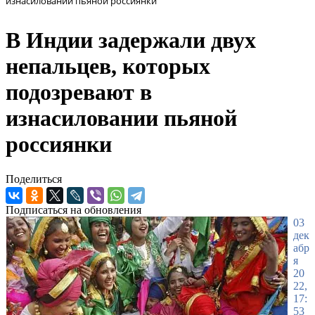
изнасиловании пьяной россиянки
В Индии задержали двух
непальцев, которых
подозревают в
изнасиловании пьяной
россиянки
Поделиться
Подписаться на обновления
03
дек
абр
я
20
22,
17:
53