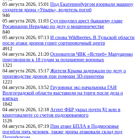
05 августа 2026, 15:01
Под Екатеринбургом взорвали машину
создателя дрона «Упырь», водитель погиб
946
05 августа 2026, 11:03
Суд продлил арест бывшему главе
Росавиации Нерадько по делу о мошенничестве
840
05 августа 2026, 07:13
И снова Wildberries. В Тульской области
после атаки дронов горит сортировочный центр
4912
04 августа 2026, 21:20
Основателя ЧВК «Ястреб» Марущенко
приговорили к 18 годам за похищение военных
1321
04 августа 2026, 15:17
Жителя Крыма задержали по делу о
производстве дронов при помощи 3D‑принтера
1221
04 августа 2026, 13:52
Грузовики экс-начальника ГАИ
Волгоградской области выставили на торги после дела о
взятках
1842
04 августа 2026, 12:18
Агент ФБР украл почти $1 млн в
криптовалюте со счетов подозреваемого
1126
04 августа 2026, 07:19
При атаке БПЛА в Подмосковье
погибли пять человек, также дроны атаковали склад под
Петербургом