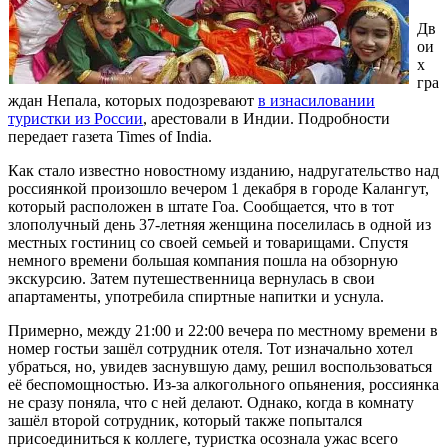
Дв
ои
х
гра
ждан Непала, которых подозревают
в изнасиловании
туристки из России
, арестовали в Индии. Подробности
передает газета Times of India.
Как стало известно новостному изданию, надругательство над
россиянкой произошло вечером 1 декабря в городе Калангут,
который расположен в штате Гоа. Сообщается, что в тот
злополучный день 37-летняя женщина поселилась в одной из
местных гостиниц со своей семьей и товарищами. Спустя
немного времени большая компания пошла на обзорную
экскурсию. Затем путешественница вернулась в свои
апартаменты, употребила спиртные напитки и уснула.
Примерно, между 21:00 и 22:00 вечера по местному времени в
номер гостьи зашёл сотрудник отеля. Тот изначально хотел
убраться, но, увидев заснувшую даму, решил воспользоваться
её беспомощностью. Из-за алкогольного опьянения, россиянка
не сразу поняла, что с ней делают. Однако, когда в комнату
зашёл второй сотрудник, который также попытался
присоединиться к коллеге, туристка осознала ужас всего