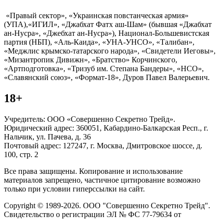
«Правый сектор», «Украинская повстанческая армия»
(УПА),«ИГИЛ», «Джабхат Фатх аш-Шам» (бывшая «Джабхат
ан-Нусра», «Джебхат ан-Нусра»), Национал-Большевистская
партия (НБП), «Аль-Каида», «УНА-УНСО», «Талибан»,
«Меджлис крымско-татарского народа», «Свидетели Иеговы»,
«Мизантропик Дивижн», «Братство» Корчинского,
«Артподготовка», «Тризуб им. Степана Бандеры», «НСО»,
«Славянский союз», «Формат-18», Дуров Павел Валерьевич.
18+
Учредитель: ООО «Совершенно Секретно Трейд».
Юридический адрес: 360051, Кабардино-Балкарская Респ., г.
Нальчик, ул. Пачева, д. 36
Почтовый адрес: 127247, г. Москва, Дмитровское шоссе, д.
100, стр. 2
Все права защищены. Копирование и использование
материалов запрещено, частичное цитирование возможно
только при условии гиперссылки на сайт.
Copyright © 1989-2026. ООО "Совершенно Секретно Трейд".
Свидетельство о регистрации ЭЛ № ФС 77-79634 от