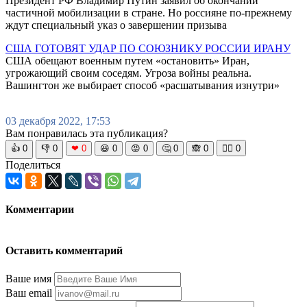
Президент РФ Владимир Путин заявил об окончании
частичной мобилизации в стране. Но россияне по-прежнему
ждут специальный указ о завершении призыва
США ГОТОВЯТ УДАР ПО СОЮЗНИКУ РОССИИ ИРАНУ
США обещают военным путем «остановить» Иран,
угрожающий своим соседям. Угроза войны реальна.
Вашингтон же выбирает способ «расшатывания изнутри»
03 декабря 2022, 17:53
Вам понравилась эта публикация?
👍
0
👎
0
❤
0
😆
0
😡
0
🤔
0
🙈
0
🧘‍♀️
0
Поделиться
Комментарии
Оставить комментарий
Ваше имя
Ваш email