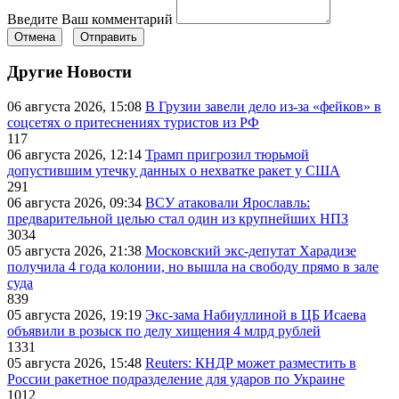
Введите Ваш комментарий
Отмена
Отправить
Другие Новости
06 августа 2026, 15:08
В Грузии завели дело из-за «фейков» в
соцсетях о притеснениях туристов из РФ
117
06 августа 2026, 12:14
Трамп пригрозил тюрьмой
допустившим утечку данных о нехватке ракет у США
291
06 августа 2026, 09:34
ВСУ атаковали Ярославль:
предварительной целью стал один из крупнейших НПЗ
3034
05 августа 2026, 21:38
Московский экс-депутат Харадизе
получила 4 года колонии, но вышла на свободу прямо в зале
суда
839
05 августа 2026, 19:19
Экс-зама Набиуллиной в ЦБ Исаева
объявили в розыск по делу хищения 4 млрд рублей
1331
05 августа 2026, 15:48
Reuters: КНДР может разместить в
России ракетное подразделение для ударов по Украине
1012