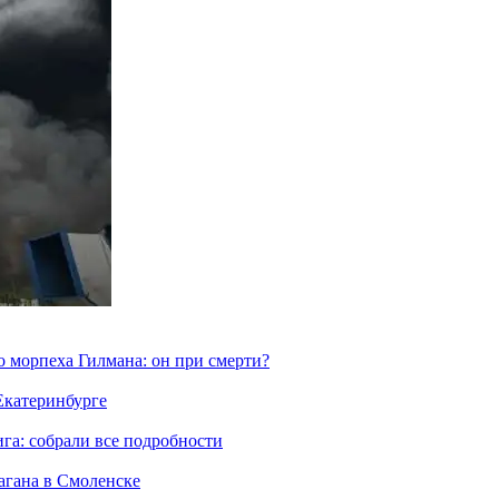
морпеха Гилмана: он при смерти?
 Екатеринбурге
га: собрали все подробности
агана в Смоленске