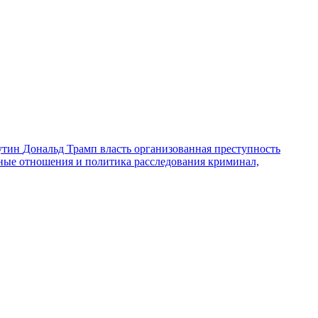
утин
Дональд Трамп
власть
организованная преступность
ные отношения и политика
расследования
криминал,