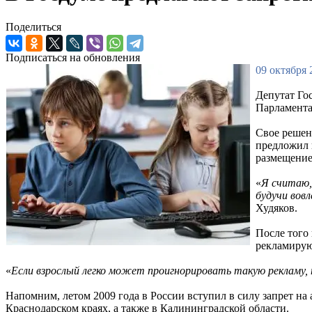
Поделиться
Подписаться на обновления
09 октября 
Депутат Го
Парламента
Свое решен
предложил 
размещение
«
Я считаю,
будучи вов
Худяков.
После того 
рекламиру
«
Если взрослый легко может проигнорировать такую рекламу, т
Напомним, летом 2009 года в России вступил в силу запрет н
Краснодарском краях, а также в Калининградской области.