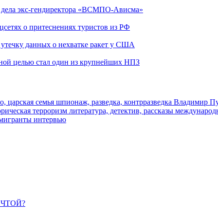
ю дела экс-гендиректора «ВСМПО-Ависма»
оцсетях о притеснениях туристов из РФ
утечку данных о нехватке ракет у США
ьной целью стал один из крупнейших НПЗ
о, царская семья
шпионаж, разведка, контрразведка
Владимир П
торическая
терроризм
литература, детектив, рассказы
международ
 мигранты
интервью
ЕЧТОЙ?