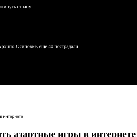
окинуть страну
Архипо-Осиповке, еще 40 пострадали
в интернете
ить азартные игры в интернете