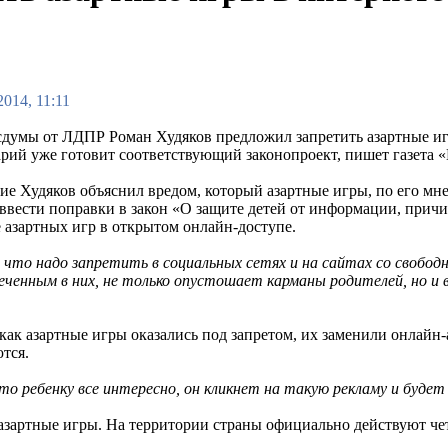
2014, 11:11
сдумы от ЛДПР Роман Худяков предложил запретить азартные игр
рий уже готовит соответствующий законопроект, пишет газета «
ие Худяков объяснил вредом, который азартные игры, по его мн
ввести поправки в закон «О защите детей от информации, причи
 азартных игр в открытом онлайн-доступе.
 что надо запретить в социальных сетях и на сайтах со свобод
леченным в них, не только опустошает карманы родителей, но и 
как азартные игры оказались под запретом, их заменили онлайн-
ются.
о ребенку все интересно, он кликнет на такую рекламу и будет
а азартные игры. На территории страны официально действуют 