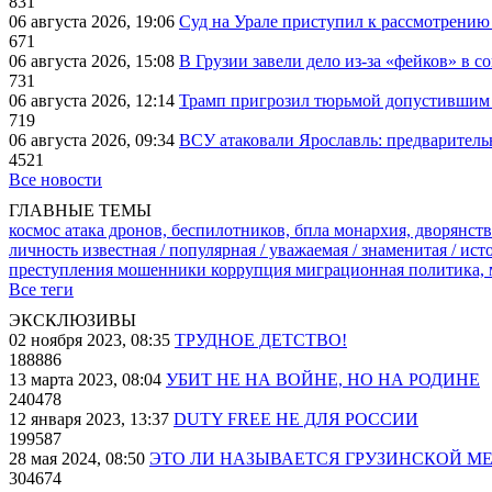
831
06 августа 2026, 19:06
Суд на Урале приступил к рассмотрени
671
06 августа 2026, 15:08
В Грузии завели дело из-за «фейков» в с
731
06 августа 2026, 12:14
Трамп пригрозил тюрьмой допустившим 
719
06 августа 2026, 09:34
ВСУ атаковали Ярославль: предварител
4521
Все новости
ГЛАВНЫЕ ТЕМЫ
космос
атака дронов, беспилотников, бпла
монархия, дворянств
личность известная / популярная / уважаемая / знаменитая / ис
преступления
мошенники
коррупция
миграционная политика,
Все теги
ЭКСКЛЮЗИВЫ
02 ноября 2023, 08:35
ТРУДНОЕ ДЕТСТВО!
188886
13 марта 2023, 08:04
УБИТ НЕ НА ВОЙНЕ, НО НА РОДИНЕ
240478
12 января 2023, 13:37
DUTY FREE НЕ ДЛЯ РОССИИ
199587
28 мая 2024, 08:50
ЭТО ЛИ НАЗЫВАЕТСЯ ГРУЗИНСКОЙ М
304674