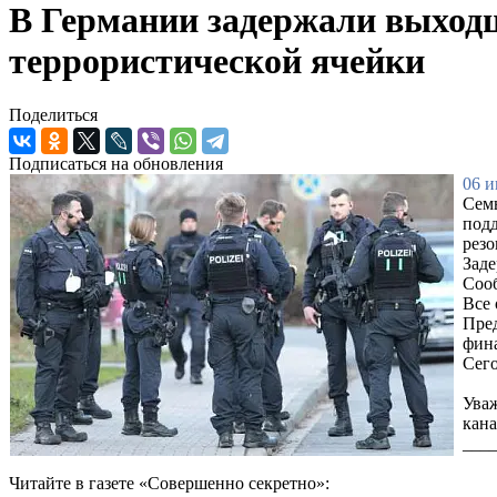
В Германии задержали выходц
террористической ячейки
Поделиться
Подписаться на обновления
06 и
Семь
подд
резо
Заде
Сооб
Все 
Пред
фин
Сего
Уваж
кана
___
Читайте в газете «Совершенно секретно»: