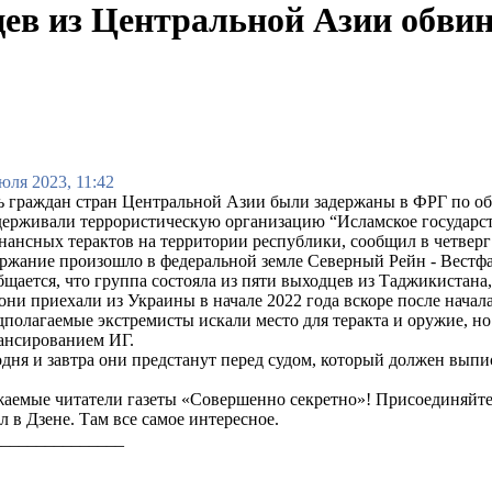
ев из Центральной Азии обвин
юля 2023, 11:42
 граждан стран Центральной Азии были задержаны в ФРГ по об
ерживали террористическую организацию “Исламское государст
нансных терактов на территории республики, сообщил в четвер
ржание произошло в федеральной земле Северный Рейн - Вестф
щается, что группа состояла из пяти выходцев из Таджикистан
они приехали из Украины в начале 2022 года вскоре после начал
полагаемые экстремисты искали место для теракта и оружие, но
ансированием ИГ.
дня и завтра они предстанут перед судом, который должен выпис
аемые читатели газеты «Совершенно секретно»! Присоединяйте
л в Дзене. Там все самое интересное.
_______________