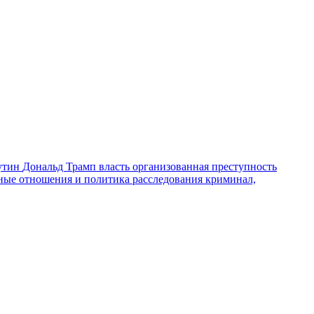
утин
Дональд Трамп
власть
организованная преступность
ные отношения и политика
расследования
криминал,