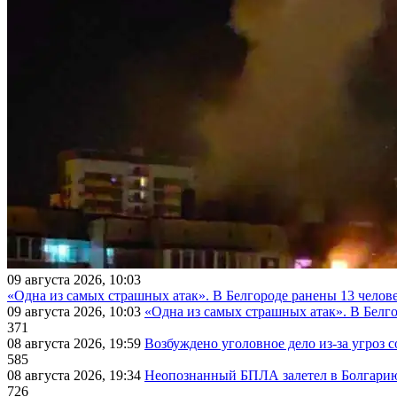
09 августа 2026, 10:03
«Одна из самых страшных атак». В Белгороде ранены 13 челове
09 августа 2026, 10:03
«Одна из самых страшных атак». В Белго
371
08 августа 2026, 19:59
Возбуждено уголовное дело из-за угроз 
585
08 августа 2026, 19:34
Неопознанный БПЛА залетел в Болгарию 
726