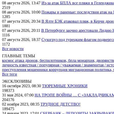
08 августа 2026, 13:47
Из-за атак БПЛА все пляжи в Геленджик
2519
08 августа 2026, 10:00
Пожары и раненые: последствия атак на
1285
07 августа 2026, 20:34
В Ялте БЭК атаковал пляж, в Керчи дрон
1881
07 августа 2026, 20:11
В Петербурге заочно арестовали Лидию 
1116
07 августа 2026, 18:37
Сухогруз под турецким флагом подвергс
1172
Все новости
ГЛАВНЫЕ ТЕМЫ
космос
атака дронов, беспилотников, бпла
монархия, дворянств
личность известная / популярная / уважаемая / знаменитая / ис
преступления
мошенники
коррупция
миграционная политика,
Все теги
ЭКСКЛЮЗИВЫ
16 октября 2023, 08:30
ТЮРЕМНЫЕ ХРОНИКИ
198373
31 мая 2024, 07:00
НА ТРОПЕ ВОЙНЫ … С «ЗАКЛАДЧИКА
204176
02 ноября 2023, 08:35
ТРУДНОЕ ДЕТСТВО!
189475
24 января 2023, 17:01
СБЕРБАНК – ДЕПОЗИТЫ ЗАКРЫВАЮ