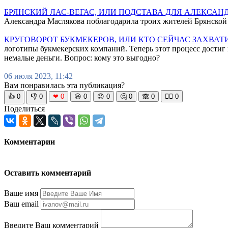
БРЯНСКИЙ ЛАС-ВЕГАС, ИЛИ ПОДСТАВА ДЛЯ АЛЕКСАН
Александра Маслякова поблагодарила троих жителей Брянской о
КРУГОВОРОТ БУКМЕКЕРОВ, ИЛИ КТО СЕЙЧАС ЗАХВА
логотипы букмекерских компаний. Теперь этот процесс достиг
немалые деньги. Вопрос: кому это выгодно?
06 июля 2023, 11:42
Вам понравилась эта публикация?
👍
0
👎
0
❤
0
😆
0
😡
0
🤔
0
🙈
0
🧘‍♀️
0
Поделиться
Комментарии
Оставить комментарий
Ваше имя
Ваш email
Введите Ваш комментарий