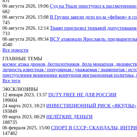
851
06 августа 2026, 19:06
Суд на Урале приступил к рассмотрени
682
06 августа 2026, 15:08
В Грузии завели дело из-за «фейков» в с
745
06 августа 2026, 12:14
Трамп пригрозил тюрьмой допустившим 
733
06 августа 2026, 09:34
ВСУ атаковали Ярославль: предварител
4540
Все новости
ГЛАВНЫЕ ТЕМЫ
космос
атака дронов, беспилотников, бпла
монархия, дворянств
личность известная / популярная / уважаемая / знаменитая / ис
преступления
мошенники
коррупция
миграционная политика,
Все теги
ЭКСКЛЮЗИВЫ
12 января 2023, 13:37
DUTY FREE НЕ ДЛЯ РОССИИ
199604
24 марта 2023, 18:23
ИНВЕСТИЦИОННЫЙ РИСК «ЯКУДЗЫ»
193849
09 марта 2023, 08:29
НЕЛЁГКИЕ ДЕНЬГИ
188735
06 февраля 2025, 15:00
СПОРТ В СССР: СКАНДАЛЫ, ИНТР
147482