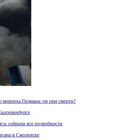
морпеха Гилмана: он при смерти?
 Екатеринбурге
га: собрали все подробности
агана в Смоленске