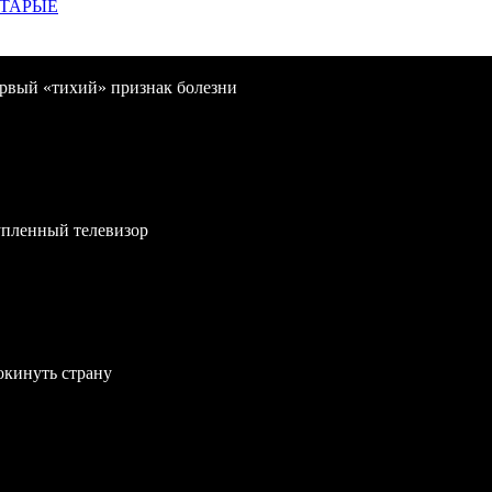
СТАРЫЕ
первый «тихий» признак болезни
упленный телевизор
окинуть страну