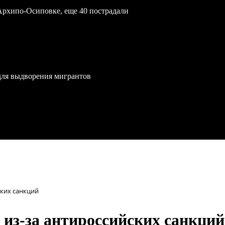
Архипо-Осиповке, еще 40 пострадали
для выдворения мигрантов
ских санкций
 из-за антироссийских санкций