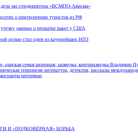
ю дела экс-гендиректора «ВСМПО-Ависма»
оцсетях о притеснениях туристов из РФ
утечку данных о нехватке ракет у США
ьной целью стал один из крупнейших НПЗ
о, царская семья
шпионаж, разведка, контрразведка
Владимир П
торическая
терроризм
литература, детектив, рассказы
международ
 мигранты
интервью
ИГИ И «ПОДКОВЁРНАЯ» БОРЬБА