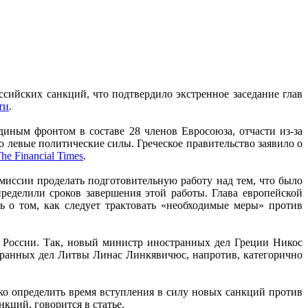
сийских санкций, что подтвердило экстренное заседание глав
ти
.
диным фронтом в составе 28 членов Евросоюза, отчасти из-за
о левые политические силы. Греческое правительство заявило о
he Financial Times
.
миссии проделать подготовительную работу над тем, что было
еделили сроков завершения этой работы. Глава европейской
 о том, как следует трактовать «необходимые меры» против
 России. Так, новый министр иностранных дел Греции Никос
транных дел Литвы Линас Линкявичюс, напротив, категорично
ко определить время вступления в силу новых санкций против
кций, говорится в статье.