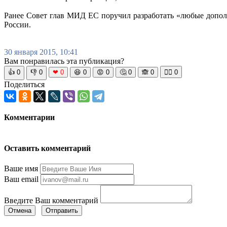
Ранее Совет глав МИД ЕС поручил разработать «любые дополн
России.
30 января 2015, 10:41
Вам понравилась эта публикация?
👍
0
👎
0
❤
0
😆
0
😡
0
🤔
0
🙈
0
🧘‍♀️
0
Поделиться
Комментарии
Оставить комментарий
Ваше имя
Ваш email
Введите Ваш комментарий
Отмена
Отправить