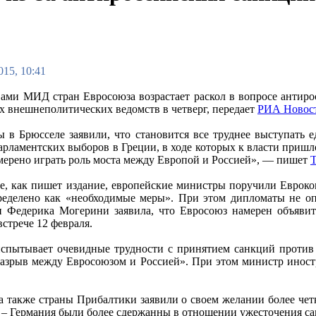
015, 10:41
ами МИД стран Евросоюза возрастает раскол в вопросе антирос
х внешнеполитических ведомств в четверг, передает
РИА Новос
 в Брюсселе заявили, что становится все труднее выступать е
арламентских выборов в Греции, в ходе которых к власти пришл
амерено играть роль моста между Европой и Россией», — пишет
T
е, как пишет издание, европейские министры поручили Евроко
еделено как «необходимые меры». При этом дипломаты не опр
 Федерика Могерини заявила, что Евросоюз намерен объявить
встрече 12 февраля.
спытывает очевидные трудности с принятием санкций против
 «разрыв между Евросоюзом и Россией». При этом министр инос
 а также страны Прибалтики заявили о своем желании более чет
 – Германия были более сдержанны в отношении ужесточения сан