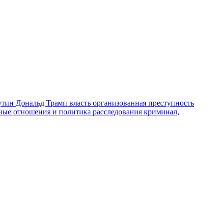
утин
Дональд Трамп
власть
организованная преступность
ные отношения и политика
расследования
криминал,