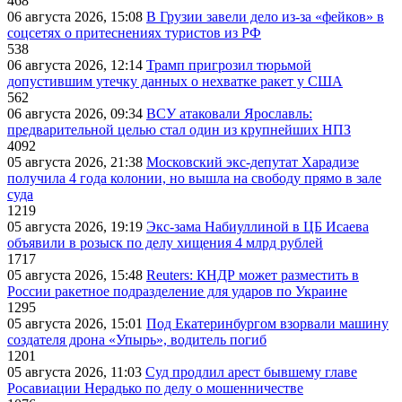
468
06 августа 2026, 15:08
В Грузии завели дело из-за «фейков» в
соцсетях о притеснениях туристов из РФ
538
06 августа 2026, 12:14
Трамп пригрозил тюрьмой
допустившим утечку данных о нехватке ракет у США
562
06 августа 2026, 09:34
ВСУ атаковали Ярославль:
предварительной целью стал один из крупнейших НПЗ
4092
05 августа 2026, 21:38
Московский экс-депутат Харадизе
получила 4 года колонии, но вышла на свободу прямо в зале
суда
1219
05 августа 2026, 19:19
Экс-зама Набиуллиной в ЦБ Исаева
объявили в розыск по делу хищения 4 млрд рублей
1717
05 августа 2026, 15:48
Reuters: КНДР может разместить в
России ракетное подразделение для ударов по Украине
1295
05 августа 2026, 15:01
Под Екатеринбургом взорвали машину
создателя дрона «Упырь», водитель погиб
1201
05 августа 2026, 11:03
Суд продлил арест бывшему главе
Росавиации Нерадько по делу о мошенничестве