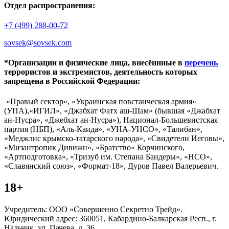
Отдел распространения:
+7 (499) 288-00-72
sovsek@sovsek.com
*Организации и физические лица, внесённные в
перечень
террористов и экстремистов, деятельность которых
запрещена в Российской Федерации:
«Правый сектор», «Украинская повстанческая армия»
(УПА),«ИГИЛ», «Джабхат Фатх аш-Шам» (бывшая «Джабхат
ан-Нусра», «Джебхат ан-Нусра»), Национал-Большевистская
партия (НБП), «Аль-Каида», «УНА-УНСО», «Талибан»,
«Меджлис крымско-татарского народа», «Свидетели Иеговы»,
«Мизантропик Дивижн», «Братство» Корчинского,
«Артподготовка», «Тризуб им. Степана Бандеры», «НСО»,
«Славянский союз», «Формат-18», Дуров Павел Валерьевич.
18+
Учредитель: ООО «Совершенно Секретно Трейд».
Юридический адрес: 360051, Кабардино-Балкарская Респ., г.
Нальчик, ул. Пачева, д. 36