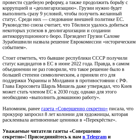
провести судебную реформу, а также продолжить борьбу с
коррупцией и «деолигархизацию». Грузии нужно будет
выполнить сразу 9 условий, чтобы получить желанный
статус. Среди них — следование внешней политике ЕС.
Руководство союза считает, что Тбилиси удалось добиться
некоторых успехов в деолигархизации и создании
антикоррупционного бюро. Президент Грузии Саломе
Зурабишвили назвала решение Еврокомиссии «историческим
событием».
Стоит отметить, что бывшие республики СССР получили
статус кандидатов в ЕС в июне 2022 года. Правда, в самом
объединении не раз говорили, что такое решение было в
большей степени символическим, а приняли его для
поддержки Украины и Молдавии в противостоянии с РФ.
Глава Евросовета Шарль Мишель даже утверждал, что Киев
может стать членом ЕС к 2030 году, однако для этого
необходимо «выполнить домашнюю работу».
Напомним, ранее
газета «Совершенно секретно»
писала, что
прокурор запросил 8 лет колонии для художницы, которая
расклеивала антивоенные ценники в «Перекрёстке».
Уважаемые читатели газеты «Совершенно
секретно»! Присоединяйтесь к нам
в Telegram
и