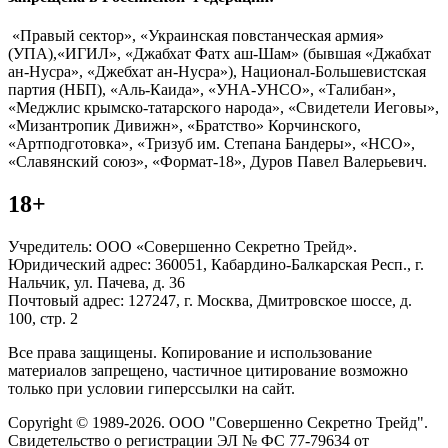
«Правый сектор», «Украинская повстанческая армия»
(УПА),«ИГИЛ», «Джабхат Фатх аш-Шам» (бывшая «Джабхат
ан-Нусра», «Джебхат ан-Нусра»), Национал-Большевистская
партия (НБП), «Аль-Каида», «УНА-УНСО», «Талибан»,
«Меджлис крымско-татарского народа», «Свидетели Иеговы»,
«Мизантропик Дивижн», «Братство» Корчинского,
«Артподготовка», «Тризуб им. Степана Бандеры», «НСО»,
«Славянский союз», «Формат-18», Дуров Павел Валерьевич.
18+
Учредитель: ООО «Совершенно Секретно Трейд».
Юридический адрес: 360051, Кабардино-Балкарская Респ., г.
Нальчик, ул. Пачева, д. 36
Почтовый адрес: 127247, г. Москва, Дмитровское шоссе, д.
100, стр. 2
Все права защищены. Копирование и использование
материалов запрещено, частичное цитирование возможно
только при условии гиперссылки на сайт.
Copyright © 1989-2026. ООО "Совершенно Секретно Трейд".
Свидетельство о регистрации ЭЛ № ФС 77-79634 от