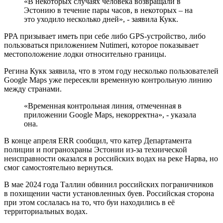
«В некоторых случаях человека возвращали в
Эстонию в течение пары часов, в некоторых – на
это уходило несколько дней», - заявила Кукк.
PPA призывает иметь при себе либо GPS-устройство, либо
пользоваться приложением Nutimeri, которое показывает
местоположение лодки относительно границы.
Регина Кукк заявила, что в этом году несколько пользователей
Google Maps уже пересекли временную контрольную линию
между странами.
«Временная контрольная линия, отмеченная в
приложении Google Maps, некорректна», - указала
она.
В конце апреля ERR сообщил, что катер Департамента
полиции и погранохраны Эстонии из-за технической
неисправности оказался в российских водах на реке Нарва, но
смог самостоятельно вернуться.
В мае 2024 года Таллин обвинил российских пограничников
в похищении части установленных буев. Российская сторона
при этом сослалась на то, что буи находились в её
территориальных водах.