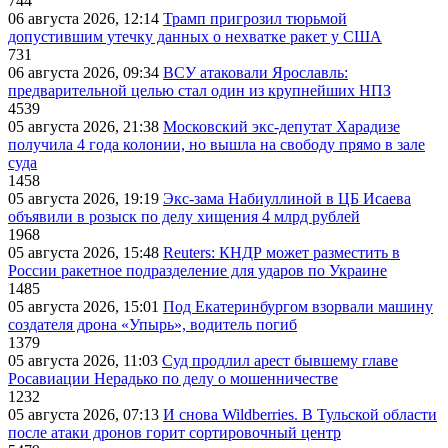
744
06 августа 2026, 12:14
Трамп пригрозил тюрьмой
допустившим утечку данных о нехватке ракет у США
731
06 августа 2026, 09:34
ВСУ атаковали Ярославль:
предварительной целью стал один из крупнейших НПЗ
4539
05 августа 2026, 21:38
Московский экс-депутат Харадизе
получила 4 года колонии, но вышла на свободу прямо в зале
суда
1458
05 августа 2026, 19:19
Экс-зама Набиуллиной в ЦБ Исаева
объявили в розыск по делу хищения 4 млрд рублей
1968
05 августа 2026, 15:48
Reuters: КНДР может разместить в
России ракетное подразделение для ударов по Украине
1485
05 августа 2026, 15:01
Под Екатеринбургом взорвали машину
создателя дрона «Упырь», водитель погиб
1379
05 августа 2026, 11:03
Суд продлил арест бывшему главе
Росавиации Нерадько по делу о мошенничестве
1232
05 августа 2026, 07:13
И снова Wildberries. В Тульской области
после атаки дронов горит сортировочный центр