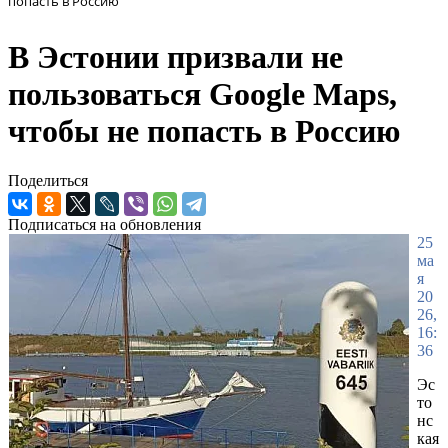
попасть в Россию
В Эстонии призвали не
пользоваться Google Maps,
чтобы не попасть в Россию
Поделиться
Подписаться на обновления
25
ма
я
20
26,
16:
36
Эс
то
нс
кая