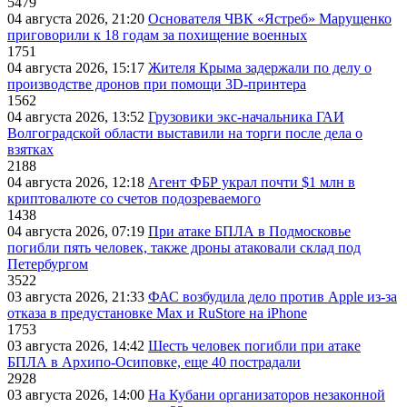
5479
04 августа 2026, 21:20
Основателя ЧВК «Ястреб» Марущенко
приговорили к 18 годам за похищение военных
1751
04 августа 2026, 15:17
Жителя Крыма задержали по делу о
производстве дронов при помощи 3D‑принтера
1562
04 августа 2026, 13:52
Грузовики экс-начальника ГАИ
Волгоградской области выставили на торги после дела о
взятках
2188
04 августа 2026, 12:18
Агент ФБР украл почти $1 млн в
криптовалюте со счетов подозреваемого
1438
04 августа 2026, 07:19
При атаке БПЛА в Подмосковье
погибли пять человек, также дроны атаковали склад под
Петербургом
3522
03 августа 2026, 21:33
ФАС возбудила дело против Apple из-за
отказа в предустановке Max и RuStore на iPhone
1753
03 августа 2026, 14:42
Шесть человек погибли при атаке
БПЛА в Архипо-Осиповке, еще 40 пострадали
2928
03 августа 2026, 14:00
На Кубани организаторов незаконной