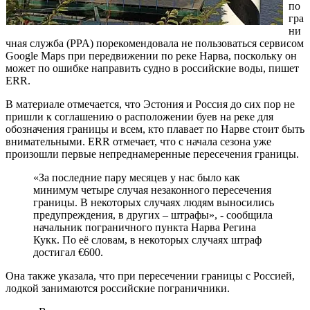
по
гра
ни
чная служба (PPA) порекомендовала не пользоваться сервисом
Google Maps при передвижении по реке Нарва, поскольку он
может по ошибке направить судно в российские воды, пишет
ERR.
В материале отмечается, что Эстония и Россия до сих пор не
пришли к соглашению о расположении буев на реке для
обозначения границы и всем, кто плавает по Нарве стоит быть
внимательными. ERR отмечает, что с начала сезона уже
произошли первые непреднамеренные пересечения границы.
«За последние пару месяцев у нас было как
минимум четыре случая незаконного пересечения
границы. В некоторых случаях людям выносились
предупреждения, в других – штрафы», - сообщила
начальник пограничного пункта Нарва Регина
Кукк. По её словам, в некоторых случаях штраф
достигал €600.
Она также указала, что при пересечении границы с Россией,
лодкой занимаются российские пограничники.