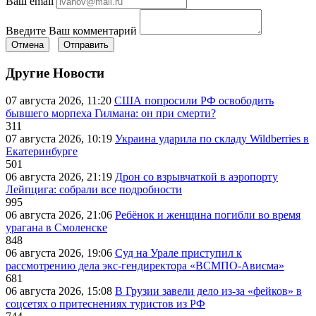
Ваш email
Введите Ваш комментарий
Отмена
Отправить
Другие Новости
07 августа 2026, 11:20
США попросили РФ освободить
бывшего морпеха Гилмана: он при смерти?
311
07 августа 2026, 10:19
Украина ударила по складу Wildberries в
Екатеринбурге
501
06 августа 2026, 21:19
Дрон со взрывчаткой в аэропорту
Лейпцига: собрали все подробности
995
06 августа 2026, 21:06
Ребёнок и женщина погибли во время
урагана в Смоленске
848
06 августа 2026, 19:06
Суд на Урале приступил к
рассмотрению дела экс-гендиректора «ВСМПО-Ависма»
681
06 августа 2026, 15:08
В Грузии завели дело из-за «фейков» в
соцсетях о притеснениях туристов из РФ