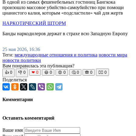
В одной из самых фешенебельных гостиниц Бангкока
произошло массовое убийство-самоубийство при помощи
цианистого калия, которым «подсластили» чай для жертв
НАРКОТИЧЕСКИЙ ШТОРМ
Банды наркодилеров держат в страхе всю Западную Европу
25 мая 2026, 16:36
Теги:
международные отношения и политика
новости мира
новости политики
Вам понравилась эта публикация?
👍
0
👎
0
❤
0
😆
0
😡
0
🤔
0
🙈
0
🧘‍♀️
0
Поделиться
Комментарии
Оставить комментарий
Ваше имя