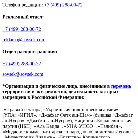
Телефон редакции:
+7 (499) 288-00-72
Рекламный отдел:
+7 (499) 288-00-72
reklama@sovsek.com
Отдел распространения:
+7 (499) 288-00-72
sovsek@sovsek.com
*Организации и физические лица, внесённные в
перечень
террористов и экстремистов, деятельность которых
запрещена в Российской Федерации:
«Правый сектор», «Украинская повстанческая армия»
(УПА),«ИГИЛ», «Джабхат Фатх аш-Шам» (бывшая «Джабхат
ан-Нусра», «Джебхат ан-Нусра»), Национал-Большевистская
партия (НБП), «Аль-Каида», «УНА-УНСО», «Талибан»,
«Меджлис крымско-татарского народа», «Свидетели Иеговы»,
«Мизантропик Дивижн», «Братство» Корчинского,