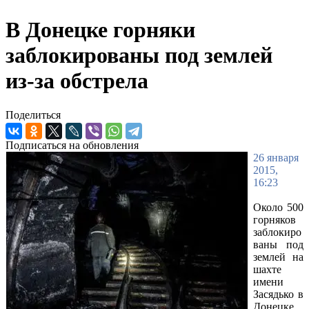
В Донецке горняки
заблокированы под землей
из-за обстрела
Поделиться
Подписаться на обновления
26 января
2015,
16:23
Около 500
горняков
заблокиро
ваны под
землей на
шахте
имени
Засядько в
Донецке,