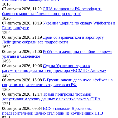
1018
07 августа 2026, 11:20
США попросили РФ освободить
бывшего морпеха Гилмана: он при смерти?
1026
07 августа 2026, 10:19
Украина ударила по складу Wildberries в
Екатеринбурге
1295
06 августа 2026, 21:19
Дрон со взрывчаткой в аэропорту
Лейпцига: собрали все подробности
1632
06 августа 2026, 21:06
Ребёнок и женщина погибли во время
урагана в Смоленске
1496
06 августа 2026, 19:06
Суд на Урале приступил к
рассмотрению дела экс-гендиректора «ВСМПО-Ависма»
1284
06 августа 2026, 15:08
В Грузии завели дело из-за «фейков» в
соцсетях о притеснениях туристов из РФ
1363
06 августа 2026, 12:14
Трамп пригрозил тюрьмой
допустившим утечку данных о нехватке ракет у США
1251
06 августа 2026, 09:34
ВСУ атаковали Ярославль:
предварительной целью стал один из крупнейших НПЗ
5241