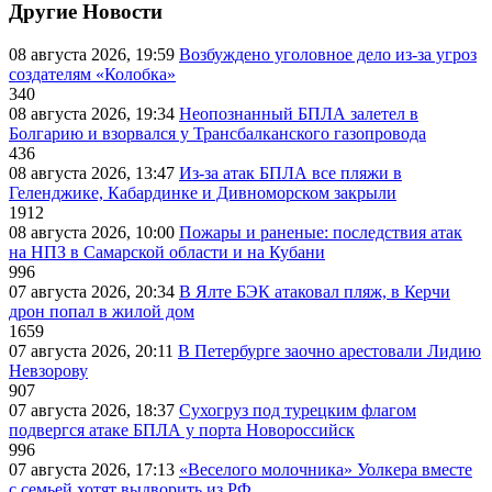
Другие Новости
08 августа 2026, 19:59
Возбуждено уголовное дело из-за угроз
создателям «Колобка»
340
08 августа 2026, 19:34
Неопознанный БПЛА залетел в
Болгарию и взорвался у Трансбалканского газопровода
436
08 августа 2026, 13:47
Из-за атак БПЛА все пляжи в
Геленджике, Кабардинке и Дивноморском закрыли
1912
08 августа 2026, 10:00
Пожары и раненые: последствия атак
на НПЗ в Самарской области и на Кубани
996
07 августа 2026, 20:34
В Ялте БЭК атаковал пляж, в Керчи
дрон попал в жилой дом
1659
07 августа 2026, 20:11
В Петербурге заочно арестовали Лидию
Невзорову
907
07 августа 2026, 18:37
Сухогруз под турецким флагом
подвергся атаке БПЛА у порта Новороссийск
996
07 августа 2026, 17:13
«Веселого молочника» Уолкера вместе
с семьей хотят выдворить из РФ