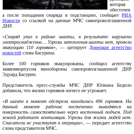
которая
обесточен
а после попадания снаряда в подстанцию, сообщает
РИА
Новости
со ссылкой на данные МЧС самопровозглашенной
ДНР.
«
Снаряд упал в районе шахты, в результате нарушено
электроснабжение… Угрозы затопления шахты нет, провели
эвакуацию 110 горняков
», — цитирует
Донецкое агентство
новостей
слова Басурина.
Более 100 горняков эвакуированы, сообщил агентству
замкомкорпусом минобороны самопровозглашенной ДНР
Эдуард Басурин.
Представитель пресс-службы МЧС ДНР Юлиана Бедило
добавила, что жизни горняков ничего не угрожает.
«
В шахте в момент обстрела находились 496 горняков. На
данный момент рабочие постепенно выводятся на
поверхность самостоятельно через восточный подъем. Под
землей работает вентиляция. Угрозы для жизни людей нет.
Спасатели не участвуют в операции
», — передает агентство
слова представителя МЧС.