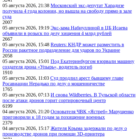
05 августа 2026, 21:38
Московский экс-депутат Харадизе
получила 4 года колонии, но вышла на свободу прямо в зале
суда
2007
05 августа 2026, 19:19
Экс-зама Набиуллиной в ЦБ Исаева
объявили в розыск по делу хищения 4 млрд рублей
2667
05 августа 2026, 15:48
Reuters: КНДР может разместить в
России ракетное подразделение для ударов по Украине
2058
05 августа 2026, 15:01
Под Екатеринбургом взорвали машину
создателя дрона «Упырь», водитель погиб
1910
05 августа 2026, 11:03
Суд продлил арест бывшему главе
Росавиации Нерадько по делу о мошенничестве
1765
05 августа 2026, 07:13
И снова Wildberries. В Тульской области
после атаки дронов горит сортировочный центр
6199
04 августа 2026, 21:20
Основателя ЧВК «Ястреб» Марущенко
приговорили к 18 годам за похищение военных
2379
04 августа 2026, 15:17
Жителя Крыма задержали по делу о
производстве дронов при помощи 3D‑принтера