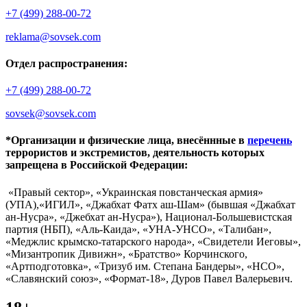
+7 (499) 288-00-72
reklama@sovsek.com
Отдел распространения:
+7 (499) 288-00-72
sovsek@sovsek.com
*Организации и физические лица, внесённные в
перечень
террористов и экстремистов, деятельность которых
запрещена в Российской Федерации:
«Правый сектор», «Украинская повстанческая армия»
(УПА),«ИГИЛ», «Джабхат Фатх аш-Шам» (бывшая «Джабхат
ан-Нусра», «Джебхат ан-Нусра»), Национал-Большевистская
партия (НБП), «Аль-Каида», «УНА-УНСО», «Талибан»,
«Меджлис крымско-татарского народа», «Свидетели Иеговы»,
«Мизантропик Дивижн», «Братство» Корчинского,
«Артподготовка», «Тризуб им. Степана Бандеры», «НСО»,
«Славянский союз», «Формат-18», Дуров Павел Валерьевич.