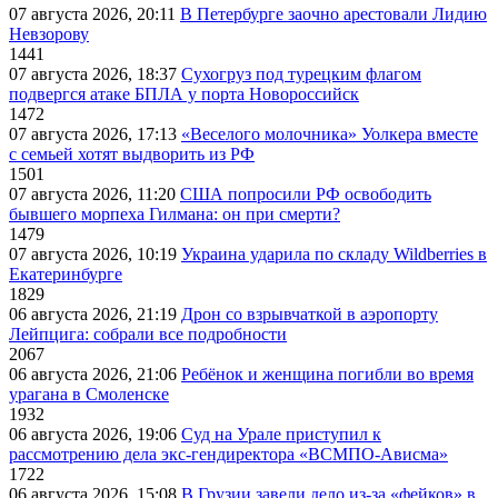
07 августа 2026, 20:11
В Петербурге заочно арестовали Лидию
Невзорову
1441
07 августа 2026, 18:37
Сухогруз под турецким флагом
подвергся атаке БПЛА у порта Новороссийск
1472
07 августа 2026, 17:13
«Веселого молочника» Уолкера вместе
с семьей хотят выдворить из РФ
1501
07 августа 2026, 11:20
США попросили РФ освободить
бывшего морпеха Гилмана: он при смерти?
1479
07 августа 2026, 10:19
Украина ударила по складу Wildberries в
Екатеринбурге
1829
06 августа 2026, 21:19
Дрон со взрывчаткой в аэропорту
Лейпцига: собрали все подробности
2067
06 августа 2026, 21:06
Ребёнок и женщина погибли во время
урагана в Смоленске
1932
06 августа 2026, 19:06
Суд на Урале приступил к
рассмотрению дела экс-гендиректора «ВСМПО-Ависма»
1722
06 августа 2026, 15:08
В Грузии завели дело из-за «фейков» в