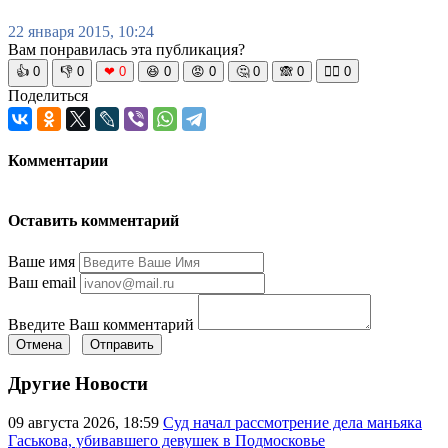
22 января 2015, 10:24
Вам понравилась эта публикация?
👍
0
👎
0
❤
0
😆
0
😡
0
🤔
0
🙈
0
🧘‍♀️
0
Поделиться
Комментарии
Оставить комментарий
Ваше имя
Ваш email
Введите Ваш комментарий
Отмена
Отправить
Другие Новости
09 августа 2026, 18:59
Суд начал рассмотрение дела маньяка
Гаськова, убивавшего девушек в Подмосковье