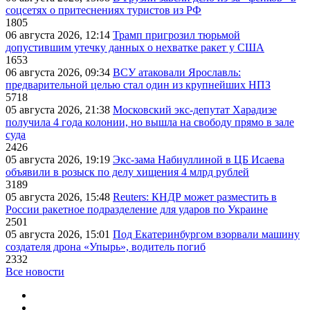
соцсетях о притеснениях туристов из РФ
1805
06 августа 2026, 12:14
Трамп пригрозил тюрьмой
допустившим утечку данных о нехватке ракет у США
1653
06 августа 2026, 09:34
ВСУ атаковали Ярославль:
предварительной целью стал один из крупнейших НПЗ
5718
05 августа 2026, 21:38
Московский экс-депутат Харадизе
получила 4 года колонии, но вышла на свободу прямо в зале
суда
2426
05 августа 2026, 19:19
Экс-зама Набиуллиной в ЦБ Исаева
объявили в розыск по делу хищения 4 млрд рублей
3189
05 августа 2026, 15:48
Reuters: КНДР может разместить в
России ракетное подразделение для ударов по Украине
2501
05 августа 2026, 15:01
Под Екатеринбургом взорвали машину
создателя дрона «Упырь», водитель погиб
2332
Все новости