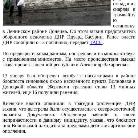
попадания
снаряда в
трамвайну
ю
остановку
в Ленинском районе Донецка. Об этом заявил представитель
оборонного ведомства ДНР Эдуард Басурин. Ранее власти
ДНР сообщили о 13 погибших, передает
ТАСС
.
По предварительным данным, обстрел вели из микроавтобуса
с применением минометов. На место происшествия выехал
глава провозглашенной республики Александр Захарченко.
13 января был обстрелян автобус с пассажирами в районе
блокпоста силовиков около населенного пункта Волноваха в
Донецкой области. Жертвами трагедии стали 13 мирных
жителей, еще 16 получили ранения.
Киевские власти обвинили в трагедии ополченцев ДНР,
заявив, что выстрелы были осуществлены с северо-восточной
окраины Докучаевска. Ополченцы заявили о своей
непричастности к данному инциденту, указав, что блокпост
под Волновахой находится за пределами действия артиллерии
ополчения.