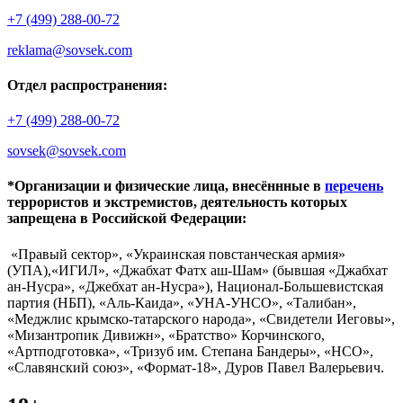
+7 (499) 288-00-72
reklama@sovsek.com
Отдел распространения:
+7 (499) 288-00-72
sovsek@sovsek.com
*Организации и физические лица, внесённные в
перечень
террористов и экстремистов, деятельность которых
запрещена в Российской Федерации:
«Правый сектор», «Украинская повстанческая армия»
(УПА),«ИГИЛ», «Джабхат Фатх аш-Шам» (бывшая «Джабхат
ан-Нусра», «Джебхат ан-Нусра»), Национал-Большевистская
партия (НБП), «Аль-Каида», «УНА-УНСО», «Талибан»,
«Меджлис крымско-татарского народа», «Свидетели Иеговы»,
«Мизантропик Дивижн», «Братство» Корчинского,
«Артподготовка», «Тризуб им. Степана Бандеры», «НСО»,
«Славянский союз», «Формат-18», Дуров Павел Валерьевич.