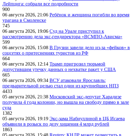
Лейпцига: собрали все подробности
900
06 августа 2026, 21:06
Ребёнок и женщина погибли во время
урагана в Смоленске
745
06 августа 2026, 19:06
Суд на Урале приступил к
рассмотрению дела экс-гендиректора «ВСМПО-Ависма»
599
06 августа 2026, 15:08
В Грузии завели дело из-за «фейков» в
соцсетях о притеснениях туристов из РФ
664
06 августа 2026, 12:14
Трамп пригрозил тюрьмой
допустившим утечку данных о нехватке ракет у США
665
06 августа 2026, 09:34
ВСУ атаковали Ярославль:
предварительной целью стал один из крупнейших НПЗ
4433
05 августа 2026, 21:38
Московский экс-депутат Харадизе
получила 4 года колонии, но вышла на свободу прямо в зале
суда
1382
05 августа 2026, 19:19
Экс-зама Набиуллиной в ЦБ Исаева
объявили в розыск по делу хищения 4 млрд рублей
1863
05 августа 2026, 15:48
Reuters: КНДР может разместить в