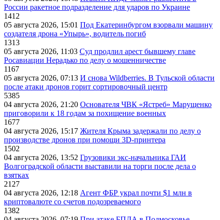
России ракетное подразделение для ударов по Украине
1412
05 августа 2026, 15:01
Под Екатеринбургом взорвали машину
создателя дрона «Упырь», водитель погиб
1313
05 августа 2026, 11:03
Суд продлил арест бывшему главе
Росавиации Нерадько по делу о мошенничестве
1167
05 августа 2026, 07:13
И снова Wildberries. В Тульской области
после атаки дронов горит сортировочный центр
5385
04 августа 2026, 21:20
Основателя ЧВК «Ястреб» Марущенко
приговорили к 18 годам за похищение военных
1677
04 августа 2026, 15:17
Жителя Крыма задержали по делу о
производстве дронов при помощи 3D‑принтера
1502
04 августа 2026, 13:52
Грузовики экс-начальника ГАИ
Волгоградской области выставили на торги после дела о
взятках
2127
04 августа 2026, 12:18
Агент ФБР украл почти $1 млн в
криптовалюте со счетов подозреваемого
1382
04 августа 2026, 07:19
При атаке БПЛА в Подмосковье