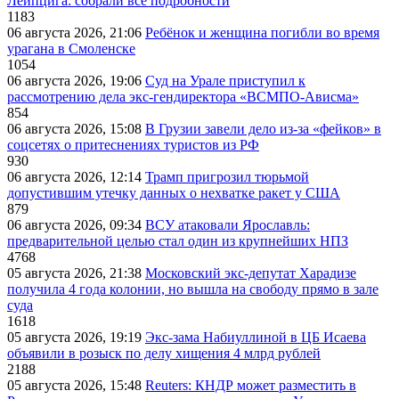
Лейпцига: собрали все подробности
1183
06 августа 2026, 21:06
Ребёнок и женщина погибли во время
урагана в Смоленске
1054
06 августа 2026, 19:06
Суд на Урале приступил к
рассмотрению дела экс-гендиректора «ВСМПО-Ависма»
854
06 августа 2026, 15:08
В Грузии завели дело из-за «фейков» в
соцсетях о притеснениях туристов из РФ
930
06 августа 2026, 12:14
Трамп пригрозил тюрьмой
допустившим утечку данных о нехватке ракет у США
879
06 августа 2026, 09:34
ВСУ атаковали Ярославль:
предварительной целью стал один из крупнейших НПЗ
4768
05 августа 2026, 21:38
Московский экс-депутат Харадизе
получила 4 года колонии, но вышла на свободу прямо в зале
суда
1618
05 августа 2026, 19:19
Экс-зама Набиуллиной в ЦБ Исаева
объявили в розыск по делу хищения 4 млрд рублей
2188
05 августа 2026, 15:48
Reuters: КНДР может разместить в