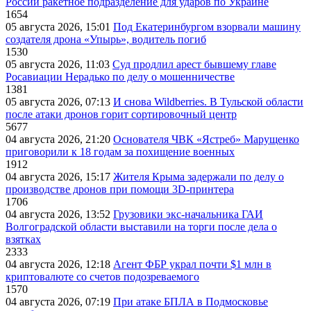
России ракетное подразделение для ударов по Украине
1654
05 августа 2026, 15:01
Под Екатеринбургом взорвали машину
создателя дрона «Упырь», водитель погиб
1530
05 августа 2026, 11:03
Суд продлил арест бывшему главе
Росавиации Нерадько по делу о мошенничестве
1381
05 августа 2026, 07:13
И снова Wildberries. В Тульской области
после атаки дронов горит сортировочный центр
5677
04 августа 2026, 21:20
Основателя ЧВК «Ястреб» Марущенко
приговорили к 18 годам за похищение военных
1912
04 августа 2026, 15:17
Жителя Крыма задержали по делу о
производстве дронов при помощи 3D‑принтера
1706
04 августа 2026, 13:52
Грузовики экс-начальника ГАИ
Волгоградской области выставили на торги после дела о
взятках
2333
04 августа 2026, 12:18
Агент ФБР украл почти $1 млн в
криптовалюте со счетов подозреваемого
1570
04 августа 2026, 07:19
При атаке БПЛА в Подмосковье