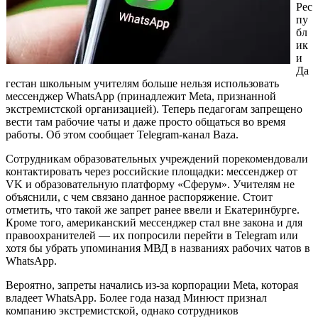
Рес
пу
бл
ик
и
Да
гестан школьным учителям больше нельзя использовать
мессенджер WhatsApp (принадлежит Meta, признанной
экстремистской организацией). Теперь педагогам запрещено
вести там рабочие чаты и даже просто общаться во время
работы. Об этом сообщает Telegram-канал Baza.
Сотрудникам образовательных учреждений порекомендовали
контактировать через российские площадки: мессенджер от
VK и образовательную платформу «Сферум». Учителям не
объяснили, с чем связано данное распоряжение. Стоит
отметить, что такой же запрет ранее ввели и Екатеринбурге.
Кроме того, американский мессенджер стал вне закона и для
правоохранителей — их попросили перейти в Telegram или
хотя бы убрать упоминания МВД в названиях рабочих чатов в
WhatsApp.
Вероятно, запреты начались из-за корпорации Meta, которая
владеет WhatsApp. Более года назад Минюст признал
компанию экстремистской, однако сотрудников