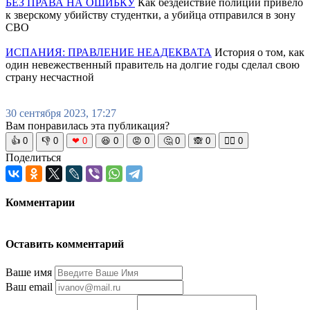
БЕЗ ПРАВА НА ОШИБКУ
Как бездействие полиции привело
к зверскому убийству студентки, а убийца отправился в зону
СВО
ИСПАНИЯ: ПРАВЛЕНИЕ НЕАДЕКВАТА
История о том, как
один невежественный правитель на долгие годы сделал свою
страну несчастной
30 сентября 2023, 17:27
Вам понравилась эта публикация?
👍
0
👎
0
❤
0
😆
0
😡
0
🤔
0
🙈
0
🧘‍♀️
0
Поделиться
Комментарии
Оставить комментарий
Ваше имя
Ваш email