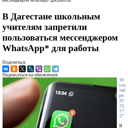
мессенджером WhatsApp* для работы
В Дагестане школьным
учителям запретили
пользоваться мессенджером
WhatsApp* для работы
Поделиться
Подписаться на обновления
30
сен
тяб
ря
20
23,
17:
27
В