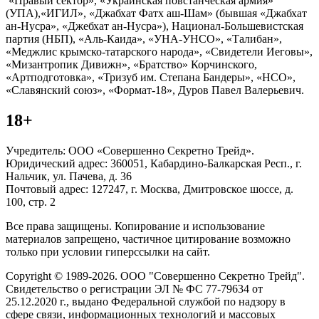
«Правый сектор», «Украинская повстанческая армия»
(УПА),«ИГИЛ», «Джабхат Фатх аш-Шам» (бывшая «Джабхат
ан-Нусра», «Джебхат ан-Нусра»), Национал-Большевистская
партия (НБП), «Аль-Каида», «УНА-УНСО», «Талибан»,
«Меджлис крымско-татарского народа», «Свидетели Иеговы»,
«Мизантропик Дивижн», «Братство» Корчинского,
«Артподготовка», «Тризуб им. Степана Бандеры», «НСО»,
«Славянский союз», «Формат-18», Дуров Павел Валерьевич.
18+
Учредитель: ООО «Совершенно Секретно Трейд».
Юридический адрес: 360051, Кабардино-Балкарская Респ., г.
Нальчик, ул. Пачева, д. 36
Почтовый адрес: 127247, г. Москва, Дмитровское шоссе, д.
100, стр. 2
Все права защищены. Копирование и использование
материалов запрещено, частичное цитирование возможно
только при условии гиперссылки на сайт.
Copyright © 1989-2026. ООО "Совершенно Секретно Трейд".
Свидетельство о регистрации ЭЛ № ФС 77-79634 от
25.12.2020 г., выдано Федеральной службой по надзору в
сфере связи, информационных технологий и массовых