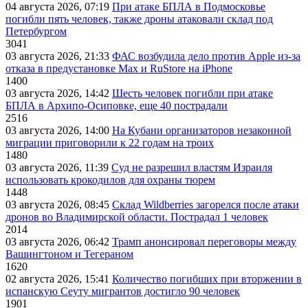
04 августа 2026, 07:19
При атаке БПЛА в Подмосковье
погибли пять человек, также дроны атаковали склад под
Петербургом
3041
03 августа 2026, 21:33
ФАС возбудила дело против Apple из-за
отказа в предустановке Max и RuStore на iPhone
1400
03 августа 2026, 14:42
Шесть человек погибли при атаке
БПЛА в Архипо-Осиповке, еще 40 пострадали
2516
03 августа 2026, 14:00
На Кубани организаторов незаконной
миграции приговорили к 22 годам на троих
1480
03 августа 2026, 11:39
Суд не разрешил властям Израиля
использовать крокодилов для охраны тюрем
1448
03 августа 2026, 08:45
Склад Wildberries загорелся после атаки
дронов во Владимирской области. Пострадал 1 человек
2014
03 августа 2026, 06:42
Трамп анонсировал переговоры между
Вашингтоном и Тегераном
1620
02 августа 2026, 15:41
Количество погибших при вторжении в
испанскую Сеуту мигрантов достигло 90 человек
1901