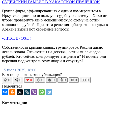
СУДЕЙСКИЙ ГАМБИТ В ХАКАССКОЙ ПРАЧЕЧНОЙ
Группа фирм, аффилированных с одним коммерсантом в
Иркутске, цинично использует судебную систему в Хакасии,
чтобы провернуть явно мошенническую схему на сотни
миллионов рублей. При этом решения арбитражного судьи в
Абакане вызывают серьёзные вопросы...
«ЛИХОЕ» ЭХО!
Собственность криминальных группировок России давно
легализована. Это активы на десятки, сотни миллиардов
рублей. Кто сейчас контролирует эти деньги? И почему они
перешли под контроль этих людей и структур?
15 июля 2025, 18:00
Вам понравилась эта публикация?
👍
0
👎
0
❤
0
😆
0
😡
0
🤔
0
🙈
0
🧘‍♀️
0
Поделиться
Комментарии