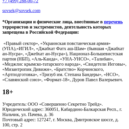
+7 (499) 288-00-72
sovsek@sovsek.com
*Организации и физические лица, внесённные в
перечень
террористов и экстремистов, деятельность которых
запрещена в Российской Федерации:
«Правый сектор», «Украинская повстанческая армия»
(УПА),«ИГИЛ», «Джабхат Фатх аш-Шам» (бывшая «Джабхат
ан-Нусра», «Джебхат ан-Нусра»), Национал-Большевистская
партия (НБП), «Аль-Каида», «УНА-УНСО», «Талибан»,
«Меджлис крымско-татарского народа», «Свидетели Иеговы»,
«Мизантропик Дивижн», «Братство» Корчинского,
«Артподготовка», «Тризуб им. Степана Бандеры», «НСО»,
«Славянский союз», «Формат-18», Дуров Павел Валерьевич.
18+
Учредитель: ООО «Совершенно Секретно Трейд».
Юридический адрес: 360051, Кабардино-Балкарская Респ., г.
Нальчик, ул. Пачева, д. 36
Почтовый адрес: 127247, г. Москва, Дмитровское шоссе, д.
100, стр. 2