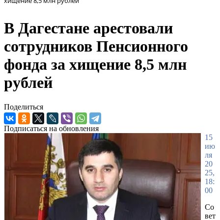
хищение 8,5 млн рублей
В Дагестане арестовали
сотрудников Пенсионного
фонда за хищение 8,5 млн
рублей
Поделиться
Подписаться на обновления
15
ию
ля
20
25,
18:
00
Со
вет