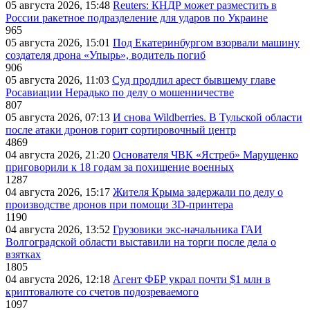
05 августа 2026, 15:48
Reuters: КНДР может разместить в
России ракетное подразделение для ударов по Украине
965
05 августа 2026, 15:01
Под Екатеринбургом взорвали машину
создателя дрона «Упырь», водитель погиб
906
05 августа 2026, 11:03
Суд продлил арест бывшему главе
Росавиации Нерадько по делу о мошенничестве
807
05 августа 2026, 07:13
И снова Wildberries. В Тульской области
после атаки дронов горит сортировочный центр
4869
04 августа 2026, 21:20
Основателя ЧВК «Ястреб» Марущенко
приговорили к 18 годам за похищение военных
1287
04 августа 2026, 15:17
Жителя Крыма задержали по делу о
производстве дронов при помощи 3D‑принтера
1190
04 августа 2026, 13:52
Грузовики экс-начальника ГАИ
Волгоградской области выставили на торги после дела о
взятках
1805
04 августа 2026, 12:18
Агент ФБР украл почти $1 млн в
криптовалюте со счетов подозреваемого
1097