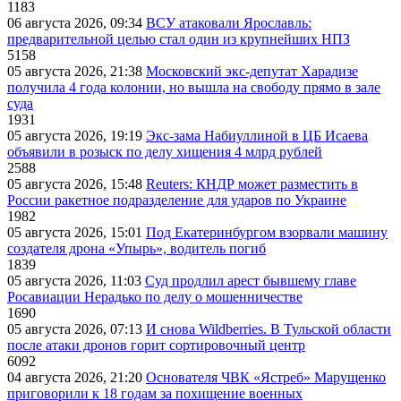
1183
06 августа 2026, 09:34
ВСУ атаковали Ярославль:
предварительной целью стал один из крупнейших НПЗ
5158
05 августа 2026, 21:38
Московский экс-депутат Харадизе
получила 4 года колонии, но вышла на свободу прямо в зале
суда
1931
05 августа 2026, 19:19
Экс-зама Набиуллиной в ЦБ Исаева
объявили в розыск по делу хищения 4 млрд рублей
2588
05 августа 2026, 15:48
Reuters: КНДР может разместить в
России ракетное подразделение для ударов по Украине
1982
05 августа 2026, 15:01
Под Екатеринбургом взорвали машину
создателя дрона «Упырь», водитель погиб
1839
05 августа 2026, 11:03
Суд продлил арест бывшему главе
Росавиации Нерадько по делу о мошенничестве
1690
05 августа 2026, 07:13
И снова Wildberries. В Тульской области
после атаки дронов горит сортировочный центр
6092
04 августа 2026, 21:20
Основателя ЧВК «Ястреб» Марущенко
приговорили к 18 годам за похищение военных