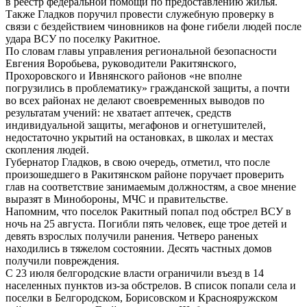
в реестр федеральной помощи по предоставлению жилья.
Также Гладков поручил провести служебную проверку в
связи с бездействием чиновников на фоне гибели людей после
удара ВСУ по поселку Ракитное.
По словам главы управления региональной безопасности
Евгения Воробьева, руководители Ракитянского,
Прохоровского и Ивнянского районов «не вполне
погрузились в проблематику» гражданской защиты, а почти
во всех районах не делают своевременных выводов по
результатам учений: не хватает аптечек, средств
индивидуальной защиты, мегафонов и огнетушителей,
недостаточно укрытий на остановках, в школах и местах
скопления людей.
Губернатор Гладков, в свою очередь, отметил, что после
произошедшего в Ракитянском районе поручает проверить
глав на соответствие занимаемым должностям, а свое мнение
выразят в Минобороны, МЧС и правительстве.
Напомним, что поселок Ракитный попал под обстрел ВСУ в
ночь на 25 августа. Погибли пять человек, еще трое детей и
девять взрослых получили ранения. Четверо раненых
находились в тяжелом состоянии. Десять частных домов
получили повреждения.
С 23 июля белгородские власти ограничили въезд в 14
населенных пунктов из-за обстрелов. В список попали села и
поселки в Белгородском, Борисовском и Краснояружском