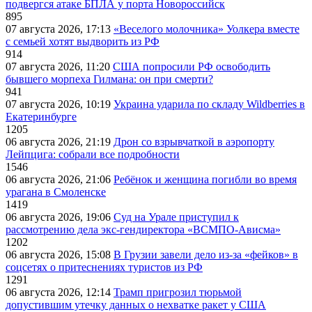
подвергся атаке БПЛА у порта Новороссийск
895
07 августа 2026, 17:13
«Веселого молочника» Уолкера вместе
с семьей хотят выдворить из РФ
914
07 августа 2026, 11:20
США попросили РФ освободить
бывшего морпеха Гилмана: он при смерти?
941
07 августа 2026, 10:19
Украина ударила по складу Wildberries в
Екатеринбурге
1205
06 августа 2026, 21:19
Дрон со взрывчаткой в аэропорту
Лейпцига: собрали все подробности
1546
06 августа 2026, 21:06
Ребёнок и женщина погибли во время
урагана в Смоленске
1419
06 августа 2026, 19:06
Суд на Урале приступил к
рассмотрению дела экс-гендиректора «ВСМПО-Ависма»
1202
06 августа 2026, 15:08
В Грузии завели дело из-за «фейков» в
соцсетях о притеснениях туристов из РФ
1291
06 августа 2026, 12:14
Трамп пригрозил тюрьмой
допустившим утечку данных о нехватке ракет у США