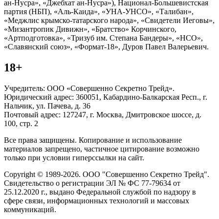
ан-Нусра», «Джебхат ан-Нусра»), Национал-Большевистская
партия (НБП), «Аль-Каида», «УНА-УНСО», «Талибан»,
«Меджлис крымско-татарского народа», «Свидетели Иеговы»,
«Мизантропик Дивижн», «Братство» Корчинского,
«Артподготовка», «Тризуб им. Степана Бандеры», «НСО»,
«Славянский союз», «Формат-18», Дуров Павел Валерьевич.
18+
Учредитель: ООО «Совершенно Секретно Трейд».
Юридический адрес: 360051, Кабардино-Балкарская Респ., г.
Нальчик, ул. Пачева, д. 36
Почтовый адрес: 127247, г. Москва, Дмитровское шоссе, д.
100, стр. 2
Все права защищены. Копирование и использование
материалов запрещено, частичное цитирование возможно
только при условии гиперссылки на сайт.
Copyright © 1989-2026. ООО "Совершенно Секретно Трейд".
Свидетельство о регистрации ЭЛ № ФС 77-79634 от
25.12.2020 г., выдано Федеральной службой по надзору в
сфере связи, информационных технологий и массовых
коммуникаций.