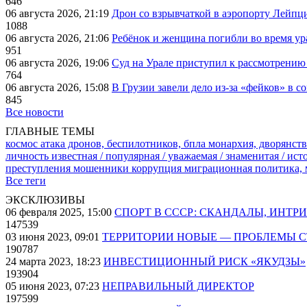
646
06 августа 2026, 21:19
Дрон со взрывчаткой в аэропорту Лейпци
1088
06 августа 2026, 21:06
Ребёнок и женщина погибли во время ур
951
06 августа 2026, 19:06
Суд на Урале приступил к рассмотрени
764
06 августа 2026, 15:08
В Грузии завели дело из-за «фейков» в с
845
Все новости
ГЛАВНЫЕ ТЕМЫ
космос
атака дронов, беспилотников, бпла
монархия, дворянств
личность известная / популярная / уважаемая / знаменитая / ис
преступления
мошенники
коррупция
миграционная политика,
Все теги
ЭКСКЛЮЗИВЫ
06 февраля 2025, 15:00
СПОРТ В СССР: СКАНДАЛЫ, ИНТР
147539
03 июня 2023, 09:01
ТЕРРИТОРИИ НОВЫЕ — ПРОБЛЕМЫ 
190787
24 марта 2023, 18:23
ИНВЕСТИЦИОННЫЙ РИСК «ЯКУДЗЫ»
193904
05 июня 2023, 07:23
НЕПРАВИЛЬНЫЙ ДИРЕКТОР
197599