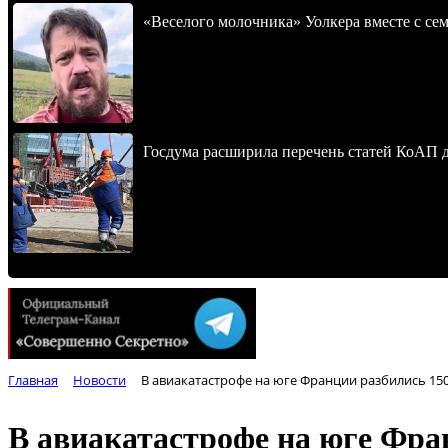
«Веселого молочника» Уолкера вместе с се
Госдума расширила перечень статей КоАП 
Главная
Новости
В авиакатастрофе на юге Франции разбились 15
В авиакатастрофе на юге Фра