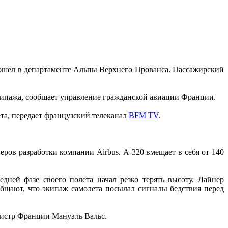
ошел в департаменте Альпы Верхнего Прованса. Пассажирский
экипажа, сообщает управление гражданской авиации Франции.
а, передает французский телеканал
BFM TV
.
ров разработки компании Airbus. А-320 вмещает в себя от 140
дней фазе своего полета начал резко терять высоту. Лайнер
общают, что экипаж самолета посылал сигналы бедствия перед
нистр Франции Мануэль Вальс.