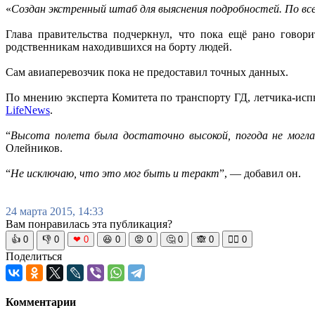
«
Создан экстренный штаб для выяснения подробностей. По все
Глава правительства подчеркнул, что пока ещё рано говор
родственникам находившихся на борту людей.
Сам авиаперевозчик пока не предоставил точных данных.
По мнению эксперта Комитета по транспорту ГД, летчика-исп
LifeNews
.
“
Высота полета была достаточно высокой, погода не могла 
Олейников.
“
Не исключаю, что это мог быть и теракт
”, — добавил он.
24 марта 2015, 14:33
Вам понравилась эта публикация?
👍
0
👎
0
❤
0
😆
0
😡
0
🤔
0
🙈
0
🧘‍♀️
0
Поделиться
Комментарии