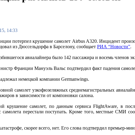
15, 14:33
нции потерпел крушение самолет Airbus A320. Инцидент произ
едовал из Дюссельдорфа в Барселону, сообщает
РИА “Новости”
.
азбившегося авиалайнера было 142 пассажира и восемь членов 
нистр Франции Мануэль Вальс подтвердил факт падения самолет
надлежал немецкой компании Germanwings.
новной самолет узкофюзеляжных среднемагистральных авиалайне
сажиров в зависимости от компоновки салона.
й крушение самолет, по данным сервиса FlightAware, в после
 с самолета перестали поступать. Кроме того, местные СМИ со
тастрофе, скорее всего, нет. Его слова подтвердил премьер-ми