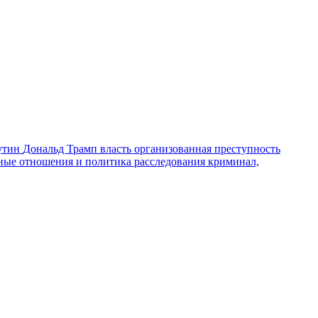
утин
Дональд Трамп
власть
организованная преступность
ные отношения и политика
расследования
криминал,