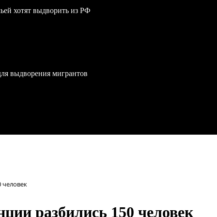
мьей хотят выдворить из РФ
для выдворения мигрантов
0 человек
нции разбились 150 человек