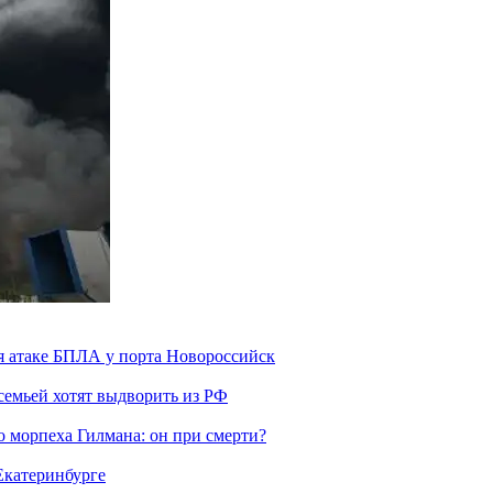
я атаке БПЛА у порта Новороссийск
семьей хотят выдворить из РФ
морпеха Гилмана: он при смерти?
 Екатеринбурге