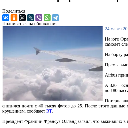
Поделиться
Подписаться на обновления
24 марта 20
На юге Фра
самолет сл
На борту р
Премьер-ми
Airbus при
А-320 – ос
до 180 пас
Потерпевши
снизился почти с 40 тысяч футов до 25. После этого данные
крушением, сообщает
RT
.
Президент Франции Франсуа Олланд заявил, что выживших в ка