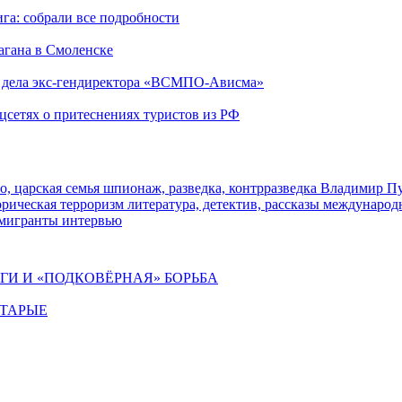
га: собрали все подробности
агана в Смоленске
ю дела экс-гендиректора «ВСМПО-Ависма»
оцсетях о притеснениях туристов из РФ
о, царская семья
шпионаж, разведка, контрразведка
Владимир П
торическая
терроризм
литература, детектив, рассказы
международ
 мигранты
интервью
ИГИ И «ПОДКОВЁРНАЯ» БОРЬБА
СТАРЫЕ