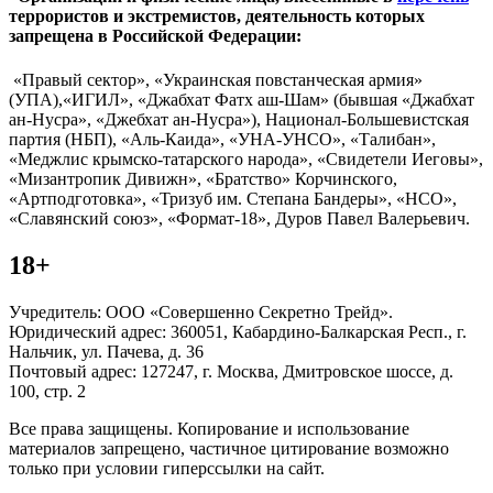
террористов и экстремистов, деятельность которых
запрещена в Российской Федерации:
«Правый сектор», «Украинская повстанческая армия»
(УПА),«ИГИЛ», «Джабхат Фатх аш-Шам» (бывшая «Джабхат
ан-Нусра», «Джебхат ан-Нусра»), Национал-Большевистская
партия (НБП), «Аль-Каида», «УНА-УНСО», «Талибан»,
«Меджлис крымско-татарского народа», «Свидетели Иеговы»,
«Мизантропик Дивижн», «Братство» Корчинского,
«Артподготовка», «Тризуб им. Степана Бандеры», «НСО»,
«Славянский союз», «Формат-18», Дуров Павел Валерьевич.
18+
Учредитель: ООО «Совершенно Секретно Трейд».
Юридический адрес: 360051, Кабардино-Балкарская Респ., г.
Нальчик, ул. Пачева, д. 36
Почтовый адрес: 127247, г. Москва, Дмитровское шоссе, д.
100, стр. 2
Все права защищены. Копирование и использование
материалов запрещено, частичное цитирование возможно
только при условии гиперссылки на сайт.