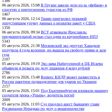
1386
06 августа 2026, 15:08
В Грузии завели дело из-за «фейков» в
соцсетях о притеснениях туристов из РФ
1467
06 августа 2026, 12:14
Трамп пригрозил тюрьмой
допустившим утечку данных о нехватке ракет у США
1350
06 августа 2026, 09:34
ВСУ атаковали Ярославль:
предварительной целью стал один из крупнейших НПЗ
5343
05 августа 2026, 21:38
Московский экс-депутат Харадизе
получила 4 года колонии, но вышла на свободу прямо в зале
суда
2107
05 августа 2026, 19:19
Экс-зама Набиуллиной в ЦБ Исаева
объявили в розыск по делу хищения 4 млрд рублей
2786
05 августа 2026, 15:48
Reuters: КНДР может разместить в
России ракетное подразделение для ударов по Украине
2157
05 августа 2026, 15:01
Под Екатеринбургом взорвали машину
создателя дрона «Упырь», водитель погиб
2009
05 августа 2026, 11:03
Суд продлил арест бывшему главе
Росавиации Нерадько по делу о мошенничестве