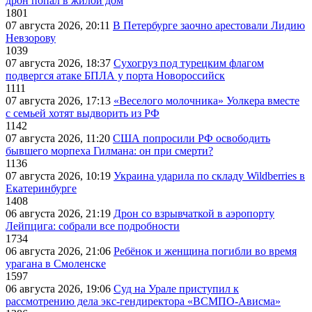
дрон попал в жилой дом
1801
07 августа 2026, 20:11
В Петербурге заочно арестовали Лидию
Невзорову
1039
07 августа 2026, 18:37
Сухогруз под турецким флагом
подвергся атаке БПЛА у порта Новороссийск
1111
07 августа 2026, 17:13
«Веселого молочника» Уолкера вместе
с семьей хотят выдворить из РФ
1142
07 августа 2026, 11:20
США попросили РФ освободить
бывшего морпеха Гилмана: он при смерти?
1136
07 августа 2026, 10:19
Украина ударила по складу Wildberries в
Екатеринбурге
1408
06 августа 2026, 21:19
Дрон со взрывчаткой в аэропорту
Лейпцига: собрали все подробности
1734
06 августа 2026, 21:06
Ребёнок и женщина погибли во время
урагана в Смоленске
1597
06 августа 2026, 19:06
Суд на Урале приступил к
рассмотрению дела экс-гендиректора «ВСМПО-Ависма»