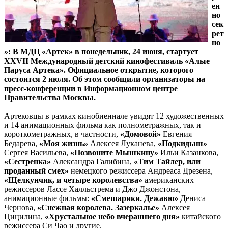
ен
но
сек
рет
но
»: В МДЦ «Артек» в понедельник, 24 июня, стартует
XXVII Международный детский кинофестиваль «Алые
Паруса Артека». Официальное открытие, которого
состоится 2 июля. Об этом сообщили организаторы на
пресс-конференции в Информационном центре
Правительства Москвы.
Артековцы в рамках кинобиеннале увидят 12 художественных
и 14 анимационных фильма как полнометражных, так и
короткометражных, в частности,
«Домовой»
Евгения
Бедарева,
«Моя жизнь»
Алексея Луканева,
«Подкидыш»
Сергея Васильева,
«Позвоните Мышкину»
Ильи Казанкова,
«Сестренка»
Александра Галибина,
«Тим Тайлер, или
проданный смех»
немецкого режиссера Андреаса Дрезена,
«Щелкунчик, и четыре королевства»
американских
режиссеров Лассе Халльстрема и Джо Джонстона,
анимационные фильмы:
«Смешарики. Дежавю»
Дениса
Чернова,
«Снежная королева. Зазеркалье»
Алексея
Цицилина,
«Хрустальное небо вчерашнего дня»
китайского
режиссера Си Чао и другие.