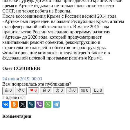
поселке Гурзуф. До 2014 года принадлежал Украине. В свое
время в Артеке отдыхали не только школьники со всего
СССР, но также ребята из Европы.
После воссоединения Крыма с Россией весной 2014 года
«Артек» был переведен на баланс Республики Крым, а затем
стал федеральной собственностью. В марте 2015 года
правительство России утвердило программу развития
«Артека» до 2020 года, который предусматривает
капитальный ремонт объектов, реконструкцию и
строительство лагерей и объектов инфраструктуры.
Финансирование комплекса предусмотрено также и в
федеральной целевой программе развития Крыма.
Олег СОЛОВЬЕВ
24 июня 2019, 00:03
Вам понравилась эта публикация?
👍
0
👎
0
❤
0
😆
0
😡
0
🤔
0
🙈
0
🧘‍♀️
0
Поделиться
Комментарии