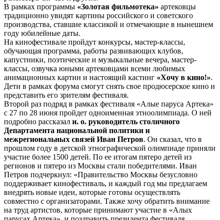
В рамках программы
«Золотая фильмотека»
артековцы
традиционно увидят картины российского и советского
производства, ставшие классикой и отмечающие в нынешнем
году юбилейные даты.
На кинофестивале пройдут конкурсы, мастер-классы,
обучающая программа, работы развивающих клубов,
капустники, поэтические и музыкальные вечера, мастер-
классы, озвучка юными артековцами всеми любимых
анимационных картин и настоящий кастинг
«Хочу в кино!»
.
Дети в рамках форума смогут снять свое продюсерское кино и
представить его зрителям фестиваля.
Второй раз подряд в рамках фестиваля «Алые паруса Артека»
с 27 по 28 июня пройдет одноименная этноолимпиада. О ней
подробно рассказал
и. о. руководитель столичного
Департамента национальной политики и
межрегиональных связей Иван Петров
. Он сказал, что в
прошлом году в детской этнографической олимпиаде приняли
участие более 1500 детей. По ее итогам пятеро детей из
регионов и пятеро из Москвы стали победителями. Иван
Петров подчеркнул: «Правительство Москвы безусловно
поддерживает кинофестиваль, и каждый год мы предлагаем
внедрять новые идеи, которые готовы осуществлять
совместно с организаторами. Также хочу обратить внимание
на труд артистов, которые принимают участие в «Алых
парусах Артека», и поздравить президента фестиваля,