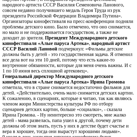
народного артиста СССР Василия Семеновича Ланового,
совсем недавно получившего медаль Героя Труда из рук
президента Российской Федерации Владимира Путина».
Организаторы кинофестиваля на пресс-конференции подняли
проблемы детского кино. Было отмечено, что оно снимается,
но мало и не поддерживается государством, а также не
доходит до зрителя.
Президент Международного детского
кинофестиваля «Алые паруса Артека»
,
народный артист
СССР Василий Лановой
подчеркнул: «Фильмы детские
должны быть у детей - это государственная задача. Я отменил
все дела вот на эти 10 дней, потому что есть какие-то
внутренние обязанности, которые для меня очень важны. И с
1 по 10 июня весь сплошной артековец».
Генеральный директор Международного детского
кинофестиваля «Алые паруса Артека» Ирина Громова
отметила, что в стране снимается недостаточно фильмов для
детей. «Действительно, очень мало снимается детских картин.
К сожалению, в сценариях, которые я читаю, так как являюсь
членом жюри Министерства культуры РФ по отбору
сценариев детских картин, больше «социалки», - сказала
Ирина Громова. - Ну неинтересно это смотреть, мне жалко
детей - мама развелась, папа ушел к другой, почему дети
должны об этом знать, пусть у них в детстве будет счастье и
вера в хорошее, тогда они вырастут хорошими людьми».
9 июля в день закрытия детского кинофорума будут