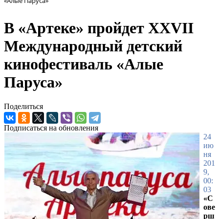
«Алые Паруса»
В «Артеке» пройдет XXVII
Международный детский
кинофестиваль «Алые
Паруса»
Поделиться
Подписаться на обновления
24
ию
ня
201
9,
00:
03
«С
ове
рш