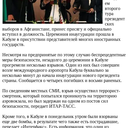
ем
второго
тура
президент
ских
выборов в Афганистане, принес присягу и официально
вступил в должность. Церемония инаугурации прошла в
Кабуле в присутствии представителей многих иностранных
государств.
Несмотря на предпринятые по этому случаю беспрецедентные
меры безопасности, незадолго до церемонии в Кабуле
прогремели несколько взрывов. Один из них был совершен
возле международного аэропорта Кабула буквально за
несколько минут до начала инаугурации нового президента
страны. Сообщается о четырех погибших и восьми раненых.
По сведениям местных СМИ, взрыв осуществил террорист-
смертник, который попытался проникнуть на территорию
аэровокзала, но был задержан на одном из постов сил
безопасности, передает ИТАР-ТАСС.
Кроме того, в Кабуле в понедельник утром были взорваны
еще две бомбы, в результате чего также есть пострадавшие,
передает «Интерфакс». Есть информация, что один из