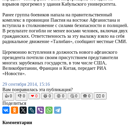
взрывов прогремел у здания Кабульского университета.
Ранее группа боевиков напала на правительственный
комплекс в провинции Пактия на востоке Афганистана и
вступила в столкновение с силами безопасности и полицией.
В результате погибли не менее восьми человек, включая двух
гражданских. Ответственность за эту вылазку взяло на себя
радикальное движение «Талибан», сообщают местные СМИ.
Церемонию вступления в должность нового афганского
президента почтили своим присутствием представители
многих зарубежных государств, в том числе США,
Великобритании, Франции и Китая, передает РИА
«Новости».
29 сентября 2014, 15:16
Вам понравилась эта публикация?
👍
0
👎
0
❤
0
😆
0
😡
0
🤔
0
🙈
0
🧘‍♀️
0
Поделиться
Комментарии