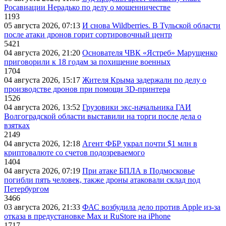
Росавиации Нерадько по делу о мошенничестве
1193
05 августа 2026, 07:13
И снова Wildberries. В Тульской области
после атаки дронов горит сортировочный центр
5421
04 августа 2026, 21:20
Основателя ЧВК «Ястреб» Марущенко
приговорили к 18 годам за похищение военных
1704
04 августа 2026, 15:17
Жителя Крыма задержали по делу о
производстве дронов при помощи 3D‑принтера
1526
04 августа 2026, 13:52
Грузовики экс-начальника ГАИ
Волгоградской области выставили на торги после дела о
взятках
2149
04 августа 2026, 12:18
Агент ФБР украл почти $1 млн в
криптовалюте со счетов подозреваемого
1404
04 августа 2026, 07:19
При атаке БПЛА в Подмосковье
погибли пять человек, также дроны атаковали склад под
Петербургом
3466
03 августа 2026, 21:33
ФАС возбудила дело против Apple из-за
отказа в предустановке Max и RuStore на iPhone
1717