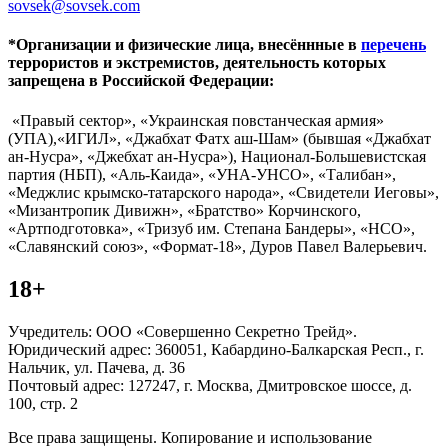
sovsek@sovsek.com
*Организации и физические лица, внесённные в
перечень
террористов и экстремистов, деятельность которых
запрещена в Российской Федерации:
«Правый сектор», «Украинская повстанческая армия»
(УПА),«ИГИЛ», «Джабхат Фатх аш-Шам» (бывшая «Джабхат
ан-Нусра», «Джебхат ан-Нусра»), Национал-Большевистская
партия (НБП), «Аль-Каида», «УНА-УНСО», «Талибан»,
«Меджлис крымско-татарского народа», «Свидетели Иеговы»,
«Мизантропик Дивижн», «Братство» Корчинского,
«Артподготовка», «Тризуб им. Степана Бандеры», «НСО»,
«Славянский союз», «Формат-18», Дуров Павел Валерьевич.
18+
Учредитель: ООО «Совершенно Секретно Трейд».
Юридический адрес: 360051, Кабардино-Балкарская Респ., г.
Нальчик, ул. Пачева, д. 36
Почтовый адрес: 127247, г. Москва, Дмитровское шоссе, д.
100, стр. 2
Все права защищены. Копирование и использование