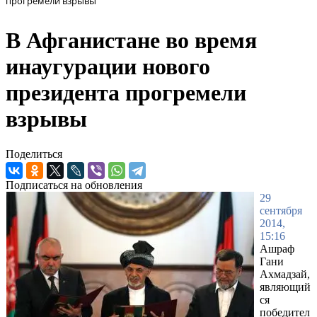
прогремели взрывы
В Афганистане во время
инаугурации нового
президента прогремели
взрывы
Поделиться
Подписаться на обновления
29
сентября
2014,
15:16
Ашраф
Гани
Ахмадзай,
являющий
ся
победител