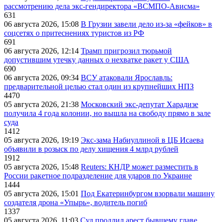
рассмотрению дела экс-гендиректора «ВСМПО-Ависма»
631
06 августа 2026, 15:08
В Грузии завели дело из-за «фейков» в
соцсетях о притеснениях туристов из РФ
691
06 августа 2026, 12:14
Трамп пригрозил тюрьмой
допустившим утечку данных о нехватке ракет у США
690
06 августа 2026, 09:34
ВСУ атаковали Ярославль:
предварительной целью стал один из крупнейших НПЗ
4470
05 августа 2026, 21:38
Московский экс-депутат Харадизе
получила 4 года колонии, но вышла на свободу прямо в зале
суда
1412
05 августа 2026, 19:19
Экс-зама Набиуллиной в ЦБ Исаева
объявили в розыск по делу хищения 4 млрд рублей
1912
05 августа 2026, 15:48
Reuters: КНДР может разместить в
России ракетное подразделение для ударов по Украине
1444
05 августа 2026, 15:01
Под Екатеринбургом взорвали машину
создателя дрона «Упырь», водитель погиб
1337
05 августа 2026, 11:03
Суд продлил арест бывшему главе