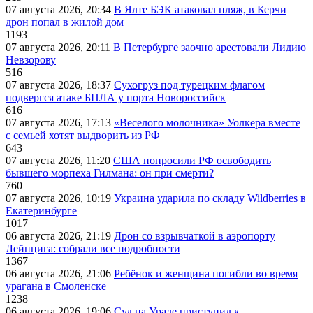
07 августа 2026, 20:34
В Ялте БЭК атаковал пляж, в Керчи
дрон попал в жилой дом
1193
07 августа 2026, 20:11
В Петербурге заочно арестовали Лидию
Невзорову
516
07 августа 2026, 18:37
Сухогруз под турецким флагом
подвергся атаке БПЛА у порта Новороссийск
616
07 августа 2026, 17:13
«Веселого молочника» Уолкера вместе
с семьей хотят выдворить из РФ
643
07 августа 2026, 11:20
США попросили РФ освободить
бывшего морпеха Гилмана: он при смерти?
760
07 августа 2026, 10:19
Украина ударила по складу Wildberries в
Екатеринбурге
1017
06 августа 2026, 21:19
Дрон со взрывчаткой в аэропорту
Лейпцига: собрали все подробности
1367
06 августа 2026, 21:06
Ребёнок и женщина погибли во время
урагана в Смоленске
1238
06 августа 2026, 19:06
Суд на Урале приступил к