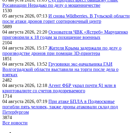
Росавиации Нерадько по делу о мошенничестве
1530
05 августа 2026, 07:13
И снова Wildberries. В Тульской области
после атаки дронов горит сортировочный центр
5889
04 августа 2026, 21:20
Основателя ЧВК «Ястреб» Марущенко
приговорили к 18 годам за похищение военных
2104
04 августа 2026, 15:17
Жителя Крыма задержали по делу о
производстве дронов при помощи 3D‑принтера
1851
04 августа 2026, 13:52
Грузовики экс-начальника ГАИ
Волгоградской области выставили на торги после дела о
взятках
2482
04 августа 2026, 12:18
Агент ФБР украл почти $1 млн в
криптовалюте со счетов подозреваемого
1714
04 августа 2026, 07:19
При атаке БПЛА в Подмосковье
погибли пять человек, также дроны атаковали склад под
Петербургом
3874
Все новости