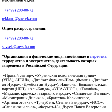
Рекламный отдел:
+7 (499) 288-00-72
reklama@sovsek.com
Отдел распространения:
+7 (499) 288-00-72
sovsek@sovsek.com
*Организации и физические лица, внесённные в
перечень
террористов и экстремистов, деятельность которых
запрещена в Российской Федерации:
«Правый сектор», «Украинская повстанческая армия»
(УПА),«ИГИЛ», «Джабхат Фатх аш-Шам» (бывшая «Джабхат
ан-Нусра», «Джебхат ан-Нусра»), Национал-Большевистская
партия (НБП), «Аль-Каида», «УНА-УНСО», «Талибан»,
«Меджлис крымско-татарского народа», «Свидетели Иеговы»,
«Мизантропик Дивижн», «Братство» Корчинского,
«Артподготовка», «Тризуб им. Степана Бандеры», «НСО»,
«Славянский союз», «Формат-18», Дуров Павел Валерьевич.