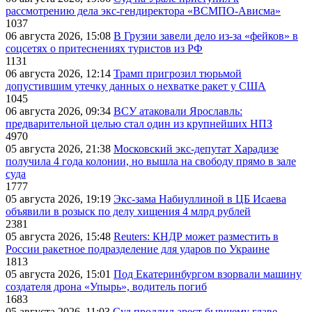
рассмотрению дела экс-гендиректора «ВСМПО-Ависма»
1037
06 августа 2026, 15:08
В Грузии завели дело из-за «фейков» в
соцсетях о притеснениях туристов из РФ
1131
06 августа 2026, 12:14
Трамп пригрозил тюрьмой
допустившим утечку данных о нехватке ракет у США
1045
06 августа 2026, 09:34
ВСУ атаковали Ярославль:
предварительной целью стал один из крупнейших НПЗ
4970
05 августа 2026, 21:38
Московский экс-депутат Харадизе
получила 4 года колонии, но вышла на свободу прямо в зале
суда
1777
05 августа 2026, 19:19
Экс-зама Набиуллиной в ЦБ Исаева
объявили в розыск по делу хищения 4 млрд рублей
2381
05 августа 2026, 15:48
Reuters: КНДР может разместить в
России ракетное подразделение для ударов по Украине
1813
05 августа 2026, 15:01
Под Екатеринбургом взорвали машину
создателя дрона «Упырь», водитель погиб
1683
05 августа 2026, 11:03
Суд продлил арест бывшему главе