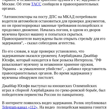
Москве. Об этом
ТАСС
сообщили в правоохранительных
органах.
"Автоинспекторы на посту ДПС на МКАД потребовали
водителя автомобиля остановиться для проверки документов,
но он проигнорировал законные требования полицейских и
продолжил движение. Началась погоня, в одном из дворов
мужчина бросил машину и попытался скрыться.
Правоохранители вынуждены были открыть стрельбу для его
задержания", - сказал собеседник агентства.
По его словам, в ходе проверки установлено, что
задержанным оказался уроженец Азербайджана Джаббар
Юсифи, который находится в базе розыска Интерпола. "РФ
разыскивает мужчину за незаконное хранение оружия,
Украина - за умышленное убийство", - добавил представитель
правоохранительных органов. Во время задержания у
мужчины обнаружен пистолет.
Джаббар Юсифи выступал на юношеских Олимпийских
играх в сборной Азербайджана по греко-римской борьбе, был
победителем первенства России по панкратиону.
В интернете появилось видео задержания. Ролик опубликовал
Telegram-канал «112»
. На видео полицейская машина гонится