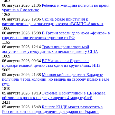
1403
06 августа 2026, 21:06
Ребёнок и женщина погибли во время
урагана в Смоленске
1268
06 августа 2026, 19:06
Суд на Урале приступил к
рассмотрению дела экс-гендиректора «ВСМПО-Ависма»
1066
06 августа 2026, 15:08
В Грузии завели дело из-за «фейков» в
соцсетях о притеснениях туристов из РФ
1165
06 августа 2026, 12:14
Трамп пригрозил тюрьмой
допустившим утечку данных о нехватке ракет у США
1069
06 августа 2026, 09:34
ВСУ атаковали Ярославль:
предварительной целью стал один из крупнейших НПЗ
5005
05 августа 2026, 21:38
Московский экс-депутат Харадизе
получила 4 года колонии, но вышла на свободу прямо в зале
суда
1810
05 августа 2026, 19:19
Экс-зама Набиуллиной в ЦБ Исаева
объявили в розыск по делу хищения 4 млрд рублей
2421
05 августа 2026, 15:48
Reuters: КНДР может разместить в
России ракетное подразделение для ударов по Украине