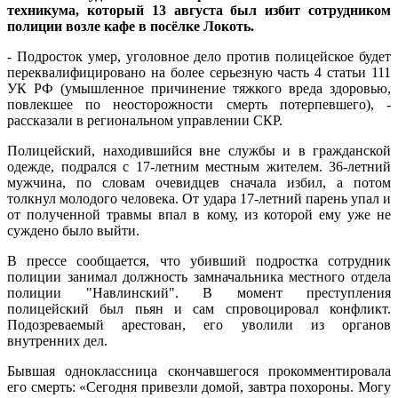
техникума, который 13 августа был избит сотрудником
полиции возле кафе в посёлке Локоть.
- Подросток умер, уголовное дело против полицейское будет
переквалифицировано на более серьезную часть 4 статьи 111
УК РФ (умышленное причинение тяжкого вреда здоровью,
повлекшее по неосторожности смерть потерпевшего), -
рассказали в региональном управлении СКР.
Полицейский, находившийся вне службы и в гражданской
одежде, подрался с 17-летним местным жителем. 36-летний
мужчина, по словам очевидцев сначала избил, а потом
толкнул молодого человека. От удара 17-летний парень упал и
от полученной травмы впал в кому, из которой ему уже не
суждено было выйти.
В прессе сообщается, что убивший подростка сотрудник
полиции занимал должность замначальника местного отдела
полиции "Навлинский". В момент преступления
полицейский был пьян и сам спровоцировал конфликт.
Подозреваемый арестован, его уволили из органов
внутренних дел.
Бывшая одноклассница скончавшегося прокомментировала
его смерть: «Сегодня привезли домой, завтра похороны. Могу