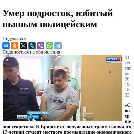
Умер подросток, избитый
пьяным полицейским
Поделиться
Подписаться на обновления
01
сен
тяб
ря
20
19,
18:
03
«С
ов
ер
ше
нно секретно»: В Брянске от полученных травм скончался
17-летний студент местного промышленно-экономического