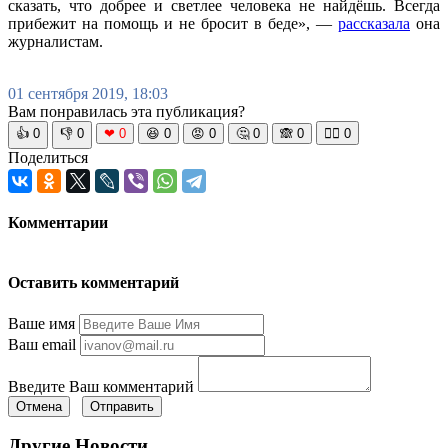
сказать, что добрее и светлее человека не найдёшь. Всегда
прибежит на помощь и не бросит в беде», —
рассказала
она
журналистам.
01 сентября 2019, 18:03
Вам понравилась эта публикация?
👍
0
👎
0
❤
0
😆
0
😡
0
🤔
0
🙈
0
🧘‍♀️
0
Поделиться
Комментарии
Оставить комментарий
Ваше имя
Ваш email
Введите Ваш комментарий
Отмена
Отправить
Другие Новости