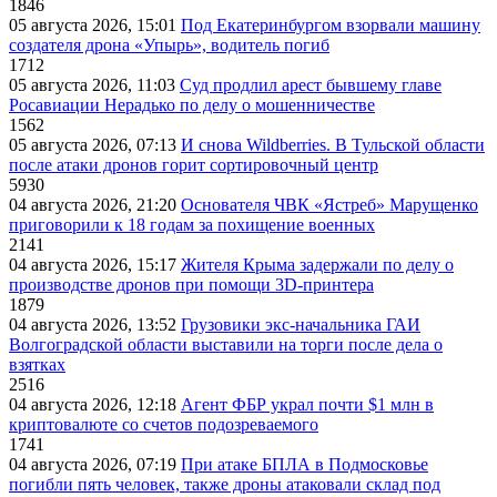
1846
05 августа 2026, 15:01
Под Екатеринбургом взорвали машину
создателя дрона «Упырь», водитель погиб
1712
05 августа 2026, 11:03
Суд продлил арест бывшему главе
Росавиации Нерадько по делу о мошенничестве
1562
05 августа 2026, 07:13
И снова Wildberries. В Тульской области
после атаки дронов горит сортировочный центр
5930
04 августа 2026, 21:20
Основателя ЧВК «Ястреб» Марущенко
приговорили к 18 годам за похищение военных
2141
04 августа 2026, 15:17
Жителя Крыма задержали по делу о
производстве дронов при помощи 3D‑принтера
1879
04 августа 2026, 13:52
Грузовики экс-начальника ГАИ
Волгоградской области выставили на торги после дела о
взятках
2516
04 августа 2026, 12:18
Агент ФБР украл почти $1 млн в
криптовалюте со счетов подозреваемого
1741
04 августа 2026, 07:19
При атаке БПЛА в Подмосковье
погибли пять человек, также дроны атаковали склад под